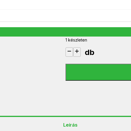
Home FZ47 szoba antenna erősítő
5 990
Ft
1 készleten
db
Home FZ47 szoba antenna erősít
Leírás