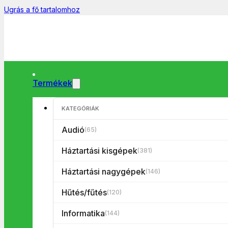
Ugrás a fő tartalomhoz
Termékek
KATEGÓRIÁK
Főoldal
/
Tévék
/
Tévé tartozék
/
Antenna
/
Home FZ47 szoba an
🔍
Audió
(65)
Háztartási kisgépek
(381)
Háztartási nagygépek
(146)
Hűtés/fűtés
(120)
Informatika
(144)