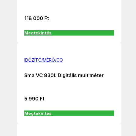
118 000
Ft
Megtekintés
IDŐZÍTÓ/MÉRŐ/CO
Sma VC 830L Digitális multiméter
5 990
Ft
Megtekintés