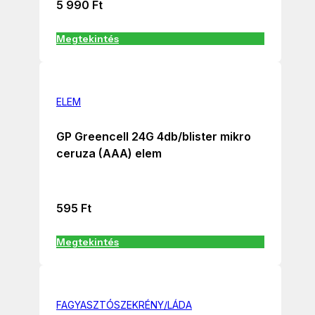
5 990
Ft
Megtekintés
ELEM
GP Greencell 24G 4db/blister mikro
ceruza (AAA) elem
595
Ft
Megtekintés
FAGYASZTÓSZEKRÉNY/LÁDA