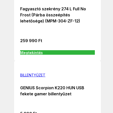
Fagyasztó szekrény 274 L Full No
Frost (Párba összeépítés
lehetősége) (MPM-304-ZF-12)
259 990
Ft
Megtekintés
BILLENTYŰZET
GENIUS Scorpion K220 HUN USB
fekete gamer billentyűzet