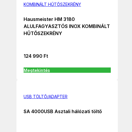
KOMBINÁLT HŰTŐSZEKRÉNY
Hausmeister HM 3180
ALULFAGYASZTÓS INOX KOMBINÁLT
HŰTŐSZEKRÉNY
124 990
Ft
Megtekintés
USB TÖLTŐ/ADAPTER
SA 4000USB Asztali hálózati töltő