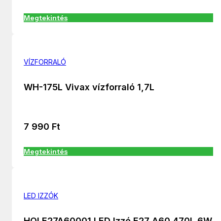
Megtekintés
VÍZFORRALÓ
WH-175L Vivax vízforraló 1,7L
7 990
Ft
Megtekintés
LED IZZÓK
HQLE27A60001 LED Izzó E27 A60 470L 6W