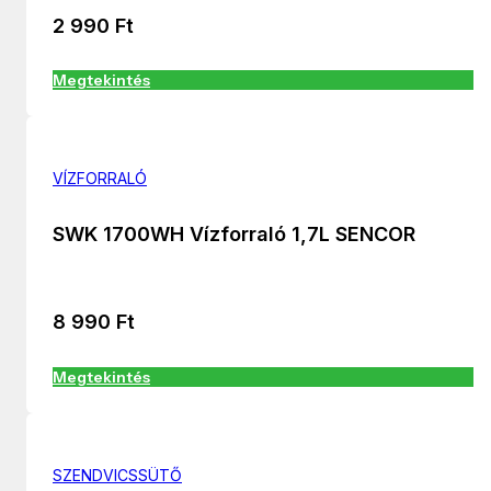
2 990
Ft
Megtekintés
VÍZFORRALÓ
SWK 1700WH Vízforraló 1,7L SENCOR
8 990
Ft
Megtekintés
SZENDVICSSÜTŐ