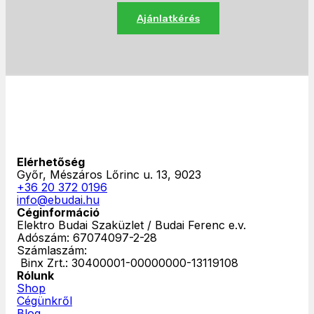
Ajánlatkérés
Elérhetőség
Győr, Mészáros Lőrinc u. 13, 9023
+36 20 372 0196
info@ebudai.hu
Céginformáció
Elektro Budai Szaküzlet / Budai Ferenc e.v.
Adószám: 67074097-2-28
Számlaszám:
‎ Binx Zrt.: 30400001-00000000-13119108
Rólunk
Shop
Cégünkről
Blog