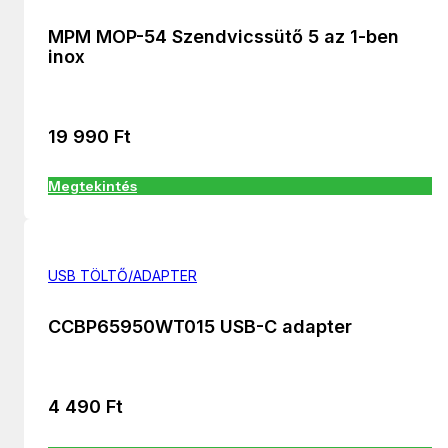
MPM MOP-54 Szendvicssütő 5 az 1-ben
inox
19 990
Ft
Megtekintés
USB TÖLTŐ/ADAPTER
CCBP65950WT015 USB-C adapter
4 490
Ft