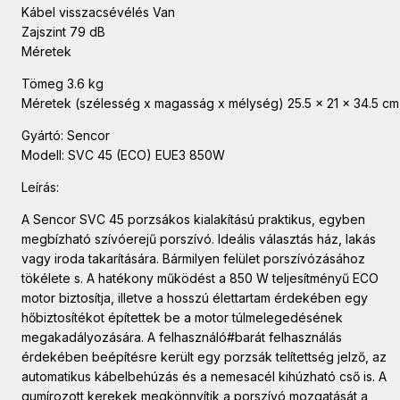
Kábel visszacsévélés Van
Zajszint 79 dB
Méretek
Tömeg 3.6 kg
Méretek (szélesség x magasság x mélység) 25.5 x 21 x 34.5 cm
Gyártó: Sencor
Modell: SVC 45 (ECO) EUE3 850W
Leírás:
A Sencor SVC 45 porzsákos kialakítású praktikus, egyben
megbízható szívóerejű porszívó. Ideális választás ház, lakás
vagy iroda takarítására. Bármilyen felület porszívózásához
tökélete s. A hatékony működést a 850 W teljesítményű ECO
motor biztosítja, illetve a hosszú élettartam érdekében egy
hőbiztosítékot építettek be a motor túlmelegedésének
megakadályozására. A felhasználó#barát felhasználás
érdekében beépítésre került egy porzsák telítettség jelző, az
automatikus kábelbehúzás és a nemesacél kihúzható cső is. A
gumírozott kerekek megkönnyítik a porszívó mozgatását a