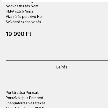
Száraz tisztítás Igen
Nedves tiszítás Nem
HEPA szűrő Nincs
Vízszűrős porszívó Nem
Szívóerő szabályozás…
19 990
Ft
Leírás
Por tárolása Porzsák
Porszívó típus Porszívó
Energiaforrás Vezetékes