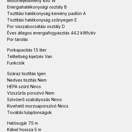
Motorteljesítmény 850 W
Energiahatékonysági osztály B
Tisztítási hatékonyság kemény padlón A
Tisztítási hatékonyság szőnyegen E
Por visszabocsátási osztály D
Éves átlagos energiafogyasztás 44.2 kWh/év
Por tárolás
Porkapacitás 1.5 liter
Telítettség kijelzés Van
Funkciók
Száraz tisztítás Igen
Nedves tiszítás Nem
HEPA szűrő Nincs
Vízszűrős porszívó Nem
Szívóerő szabályozás Nincs
Kivehető morzsaporszívó Nincs
További tulajdonságok
Hatósugár 7.5 m
Kábel hossza 5 m