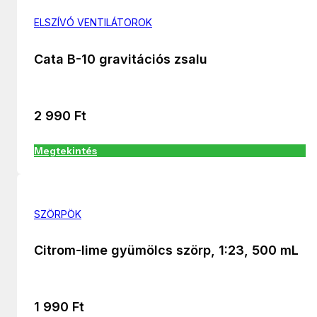
ELSZÍVÓ VENTILÁTOROK
Cata B-10 gravitációs zsalu
2 990
Ft
Megtekintés
SZÖRPÖK
Citrom-lime gyümölcs szörp, 1:23, 500 mL
1 990
Ft