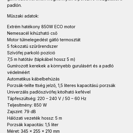
padlón.
Műszaki adatok:
Extrém hatékony 850W ECO motor
Nemesacél kihúzható cső
Motor túlmelegedést gátló termosztát
5 fokozatú szűrőrendszer
Szívófej parkoló pozíció
7,5 m hatótáv (tápkábel hossz 5 m)
Gumírozott kerekek a könnyebb gurulásért és a padló
védelméért
Automatikus kábelbehúzás
Porzsák-telíte ttség jelző, 1,5 literes kapacitású porzsák
Univerzális padlószívófej kitolható kefével
Tápfeszültség: 220 – 240 V / 50 – 60 Hz
Teljesítmény: 850 W
Zajszint: 79 dB
Hálózati vezeték hossz: 5 m
Porzsák kapacitás: 1,5 liter
Méret: 345 x 255 x 210 mm