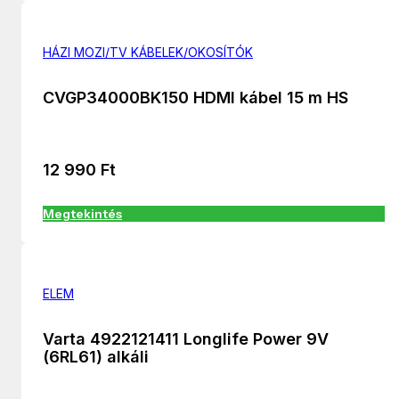
HÁZI MOZI/TV KÁBELEK/OKOSÍTÓK
CVGP34000BK150 HDMI kábel 15 m HS
12 990
Ft
Megtekintés
ELEM
Varta 4922121411 Longlife Power 9V
(6RL61) alkáli