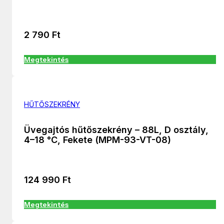
2 790
Ft
Megtekintés
HŰTŐSZEKRÉNY
Üvegajtós hűtőszekrény – 88L, D osztály,
4–18 °C, Fekete (MPM-93-VT-08)
124 990
Ft
Megtekintés