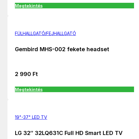
Megtekintés
FÜLHALLGATÓ/FEJHALLGATÓ
Gembird MHS-002 fekete headset
2 990
Ft
Megtekintés
19"-37" LED TV
LG 32″ 32LQ631C Full HD Smart LED TV