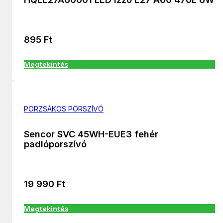
895
Ft
Megtekintés
PORZSÁKOS PORSZÍVÓ
Sencor SVC 45WH-EUE3 fehér
padlóporszívó
19 990
Ft
Megtekintés