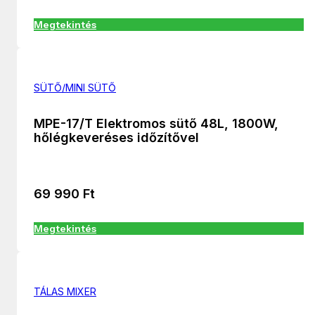
Megtekintés
SÜTŐ/MINI SÜTŐ
MPE-17/T Elektromos sütő 48L, 1800W,
hőlégkeveréses időzítővel
69 990
Ft
Megtekintés
TÁLAS MIXER