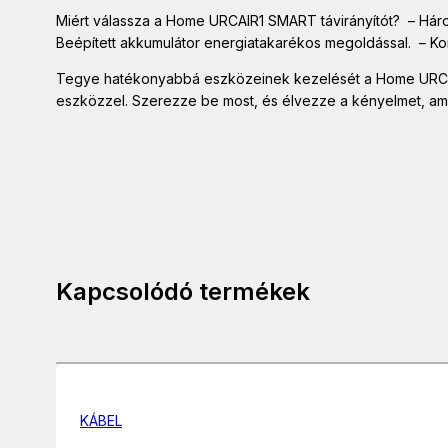
Miért válassza a Home URCAIR1 SMART távirányítót? – Három 
Beépített akkumulátor energiatakarékos megoldással. – Kom
Tegye hatékonyabbá eszközeinek kezelését a Home URCAIR1
eszközzel. Szerezze be most, és élvezze a kényelmet, ami
Kapcsolódó termékek
KÁBEL