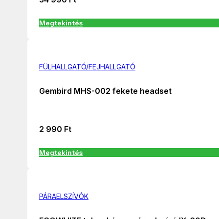
Megtekintés
FÜLHALLGATÓ/FEJHALLGATÓ
Gembird MHS-002 fekete headset
2 990
Ft
Megtekintés
PÁRAELSZÍVÓK