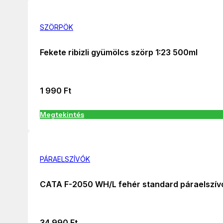
SZÖRPÖK
Fekete ribizli gyümölcs szörp 1:23 500ml
1 990
Ft
Megtekintés
PÁRAELSZÍVÓK
CATA F-2050 WH/L fehér standard páraelszív
34 990
Ft