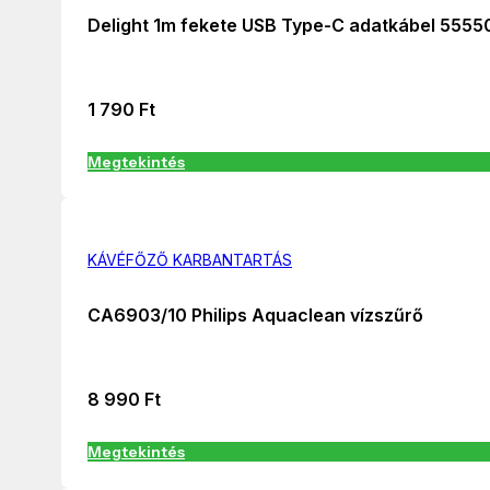
Delight 1m fekete USB Type-C adatkábel 5555
1 790
Ft
Megtekintés
KÁVÉFŐZŐ KARBANTARTÁS
CA6903/10 Philips Aquaclean vízszűrő
8 990
Ft
Megtekintés