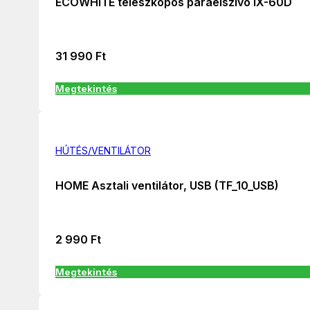
ECOWHITE teleszkópos páraelszívó IX-60D
31 990
Ft
Megtekintés
HÚTÉS/VENTILÁTOR
HOME Asztali ventilátor, USB (TF_10_USB)
2 990
Ft
Megtekintés