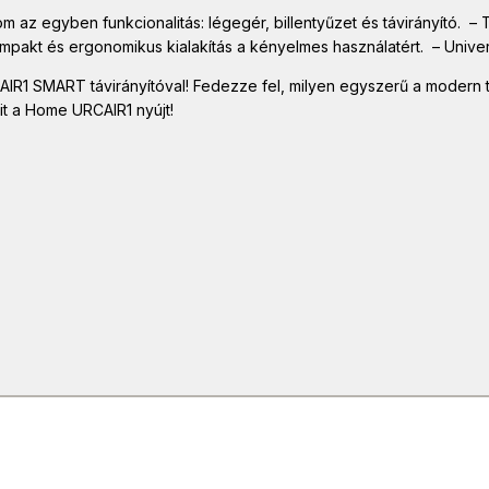
az egyben funkcionalitás: légegér, billentyűzet és távirányító. – T
pakt és ergonomikus kialakítás a kényelmes használatért. – Univer
 SMART távirányítóval! Fedezze fel, milyen egyszerű a modern te
t a Home URCAIR1 nyújt!