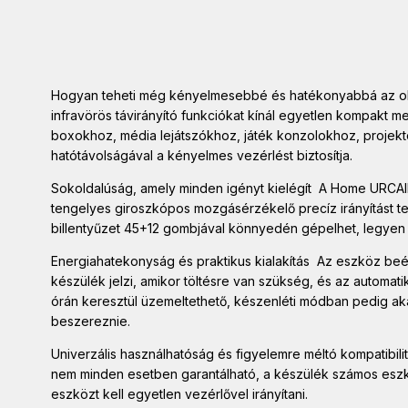
Hogyan teheti még kényelmesebbé és hatékonyabbá az oko
infravörös távirányító funkciókat kínál egyetlen kompakt m
boxokhoz, média lejátszókhoz, játék konzolokhoz, proje
hatótávolságával a kényelmes vezérlést biztosítja.
Sokoldalúság, amely minden igényt kielégít A Home URCAIR
tengelyes giroszkópos mozgásérzékelő precíz irányítást t
billentyűzet 45+12 gombjával könnyedén gépelhet, legyen 
Energiahatekonyság és praktikus kialakítás Az eszköz beép
készülék jelzi, amikor töltésre van szükség, és az automat
órán keresztül üzemeltethető, készenléti módban pedig ak
beszereznie.
Univerzális használhatóság és figyelemre méltó kompatibilit
nem minden esetben garantálható, a készülék számos eszköz
eszközt kell egyetlen vezérlővel irányítani.