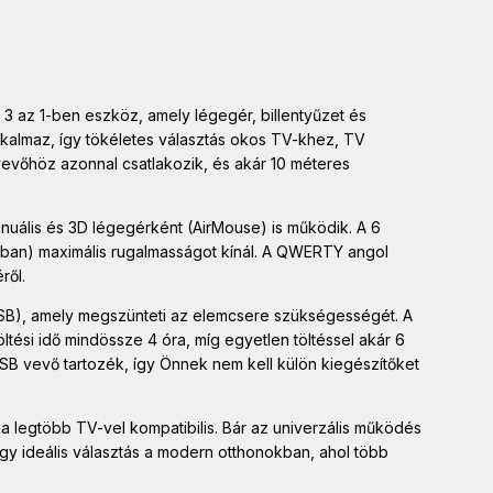
az 1-ben eszköz, amely légegér, billentyűzet és
alkalmaz, így tökéletes választás okos TV-khez, TV
vőhöz azonnal csatlakozik, és akár 10 méteres
uális és 3D légegérként (AirMouse) is működik. A 6
tban) maximális rugalmasságot kínál. A QWERTY angol
ről.
0USB), amely megszünteti az elemcsere szükségességét. A
ltési idő mindössze 4 óra, míg egyetlen töltéssel akár 6
B vevő tartozék, így Önnek nem kell külön kiegészítőket
 a legtöbb TV-vel kompatibilis. Bár az univerzális működés
gy ideális választás a modern otthonokban, ahol több