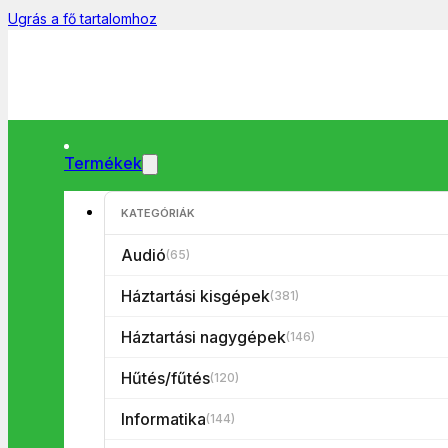
Ugrás a fő tartalomhoz
Termékek
KATEGÓRIÁK
Főoldal
/
Tévék
/
Tévé tartozék
/
Távirányitó
/
Univerzális távirá
Audió
(65)
Háztartási kisgépek
(381)
Háztartási nagygépek
(146)
Hűtés/fűtés
(120)
Informatika
(144)