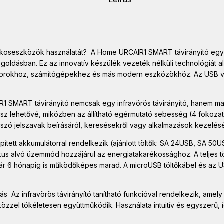
seszközök használatát? A Home URCAIR1 SMART távirányító egy 3 
egoldásban. Ez az innovatív készülék vezeték nélküli technológiát 
ktorokhoz, számítógépekhez és más modern eszközökhöz. Az USB ve
1 SMART távirányító nemcsak egy infravörös távirányító, hanem man
esz lehetővé, miközben az állítható egérmutató sebesség (4 fokoza
szó jelszavak beírásáról, keresésekről vagy alkalmazások kezelésé
ített akkumulátorral rendelkezik (ajánlott töltők: SA 24USB, SA 5
ikus alvó üzemmód hozzájárul az energiatakarékossághoz. A teljes tö
ár 6 hónapig is működőképes marad. A microUSB töltőkábel és az US
ás Az infravörös távirányító tanítható funkcióval rendelkezik, amely
zel tökéletesen együttműködik. Használata intuitív és egyszerű, í