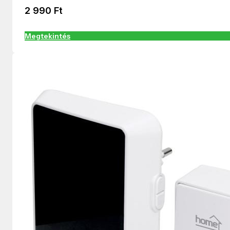
2 990
Ft
Megtekintés