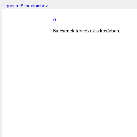
Ugrás a fő tartalomhoz
0
Nincsenek termékek a kosárban.
Főoldal
/
Informatika
/
USB
/
Kábel
/
CCGP60010BK20 USB
hosszabbító 2.0 2m