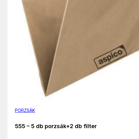
PORZSÁK
555 – 5 db porzsák+2 db filter