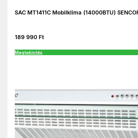
SAC MT1411C Mobilklíma (14000BTU) SENCO
189 990
Ft
Megtekintés