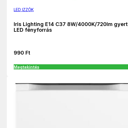
LED IZZÓK
Iris Lighting E14 C37 8W/4000K/720lm gyer
LED fényforrás
990
Ft
Megtekintés