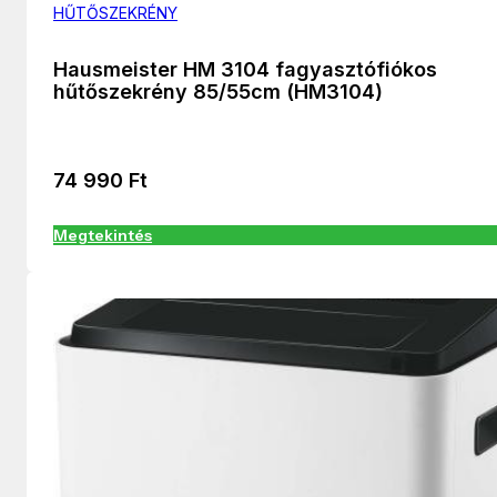
HŰTŐSZEKRÉNY
Hausmeister HM 3104 fagyasztófiókos
hűtőszekrény 85/55cm (HM3104)
74 990
Ft
Megtekintés