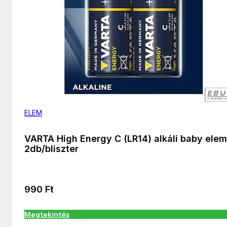
ELEM
VARTA High Energy C (LR14) alkáli baby elem
2db/bliszter
990
Ft
Megtekintés