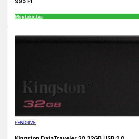
995
Ft
Megtekintés
PENDRIVE
Kingston DataTraveler 20 32GB USB 2.0