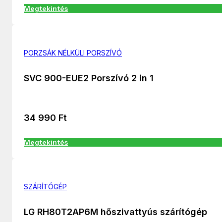
Megtekintés
PORZSÁK NÉLKÜLI PORSZÍVÓ
SVC 900-EUE2 Porszívó 2 in 1
34 990
Ft
Megtekintés
SZÁRÍTÓGÉP
LG RH80T2AP6M hőszivattyús szárítógép