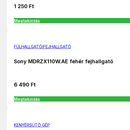
1 250
Ft
Megtekintés
FÜLHALLGATÓ/FEJHALLGATÓ
Sony MDRZX110W.AE fehér fejhallgató
6 490
Ft
Megtekintés
KENYÉRSÜTŐ GÉP