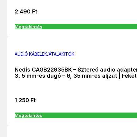
2 490
Ft
Megtekintés
AUDIÓ KÁBELEK/ÁTALAKÍTÓK
Nedis CAGB22935BK – Sztereó audio adapter
3, 5 mm-es dugó – 6, 35 mm-es aljzat | Feke
1 250
Ft
Megtekintés