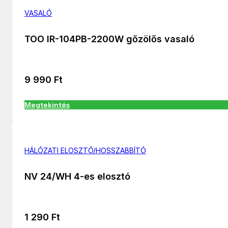
VASALÓ
TOO IR-104PB-2200W gőzölős vasaló
9 990
Ft
Megtekintés
HÁLÓZATI ELOSZTÓ/HOSSZABBÍTÓ
NV 24/WH 4-es elosztó
1 290
Ft