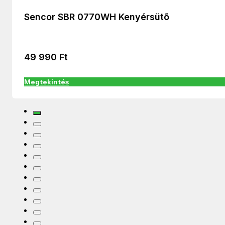
Sencor SBR 0770WH Kenyérsütõ
49 990
Ft
Megtekintés