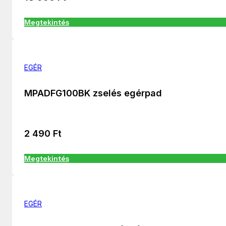
Megtekintés
EGÉR
MPADFG100BK zselés egérpad
2 490
Ft
Megtekintés
EGÉR