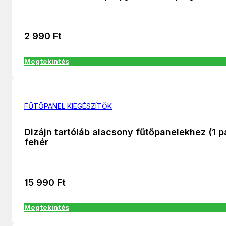
2 990
Ft
Megtekintés
FŰTŐPANEL KIEGÉSZÍTŐK
Dizájn tartóláb alacsony fűtőpanelekhez (1 p
fehér
15 990
Ft
Megtekintés