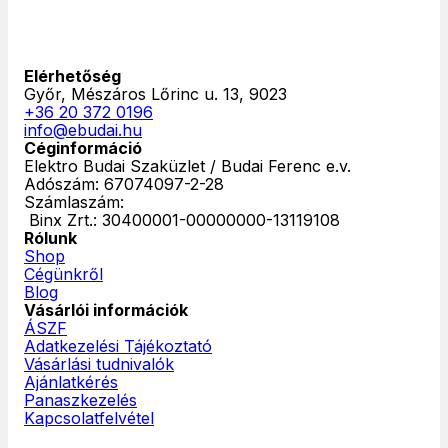
Elérhetőség
Győr, Mészáros Lőrinc u. 13, 9023
+36 20 372 0196
info@ebudai.hu
Céginformáció
Elektro Budai Szaküzlet / Budai Ferenc e.v.
Adószám: 67074097-2-28
Számlaszám:
‎ Binx Zrt.: 30400001-00000000-13119108
Rólunk
Shop
Cégünkről
Blog
Vásárlói információk
ÁSZF
Adatkezelési Tájékoztató
Vásárlási tudnivalók
Ajánlatkérés
Panaszkezelés
Kapcsolatfelvétel