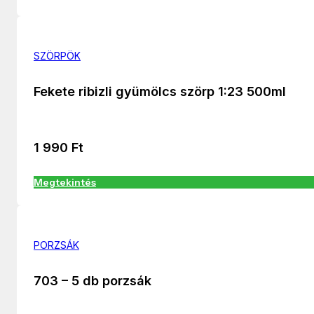
SZÖRPÖK
Fekete ribizli gyümölcs szörp 1:23 500ml
1 990
Ft
Megtekintés
PORZSÁK
703 – 5 db porzsák