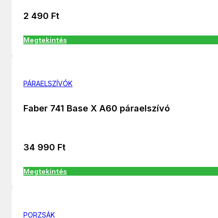
2 490
Ft
Megtekintés
PÁRAELSZÍVÓK
Faber 741 Base X A60 páraelszívó
34 990
Ft
Megtekintés
PORZSÁK