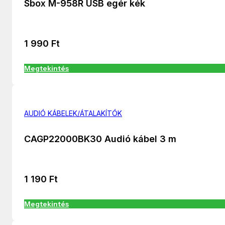
Sbox M-958R USB egér kék
1 990
Ft
Megtekintés
AUDIÓ KÁBELEK/ÁTALAKÍTÓK
CAGP22000BK30 Audió kábel 3 m
1 190
Ft
Megtekintés