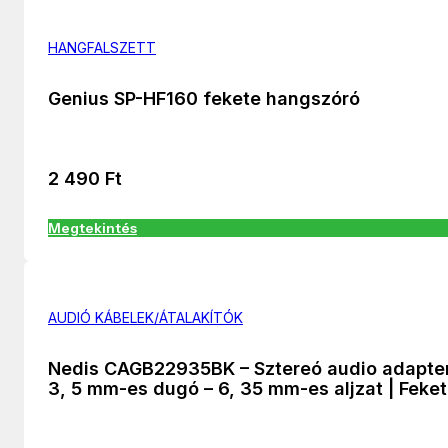
HANGFALSZETT
Genius SP-HF160 fekete hangszóró
2 490
Ft
Megtekintés
AUDIÓ KÁBELEK/ÁTALAKÍTÓK
Nedis CAGB22935BK – Sztereó audio adapter
3, 5 mm-es dugó – 6, 35 mm-es aljzat | Feke