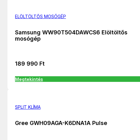
ELÖLTÖLTŐS MOSÓGÉP
Samsung WW90T504DAWCS6 Elöltöltős
mosógép
189 990
Ft
Megtekintés
SPLIT KLÍMA
Gree GWH09AGA-K6DNA1A Pulse