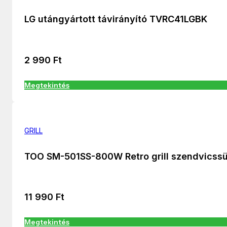
LG utángyártott távirányító TVRC41LGBK
2 990
Ft
Megtekintés
GRILL
TOO SM-501SS-800W Retro grill szendvicss
11 990
Ft
Megtekintés