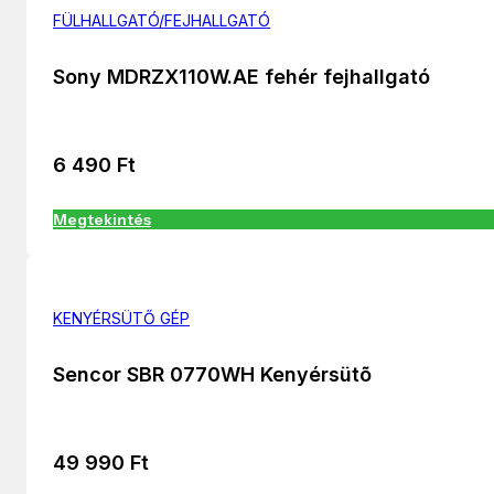
FÜLHALLGATÓ/FEJHALLGATÓ
Sony MDRZX110W.AE fehér fejhallgató
6 490
Ft
Megtekintés
KENYÉRSÜTŐ GÉP
Sencor SBR 0770WH Kenyérsütõ
49 990
Ft