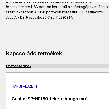
al, használja ezt az USB soros kábel soros készülékei
összekötésére USB port-on keresztül a számítógépével. Adatot
szállít RS232 port-al USB portokon keresztül USB csatlakozó
típus A – DB 9 csatlakozó Chip: PL2303TA
Kapcsolódó termékek
Összes termék
HANGFALSZETT
Genius SP-HF160 fekete hangszóró