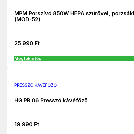
MPM Porszívó 850W HEPA szűrővel, porzsák
(MOD-52)
25 990
Ft
Megtekintés
PRESSZÓ KÁVÉFŐZŐ
HG PR 06 Presszó kávéfőző
19 990
Ft