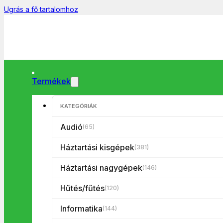
Ugrás a fő tartalomhoz
Termékek
KATEGÓRIÁK
Főoldal
/
Informatika
/
USB
/
USB töltő/adapter
/
TP-Link UE200 
Audió
(65)
Háztartási kisgépek
(381)
Háztartási nagygépek
(146)
Hűtés/fűtés
(120)
Informatika
(144)