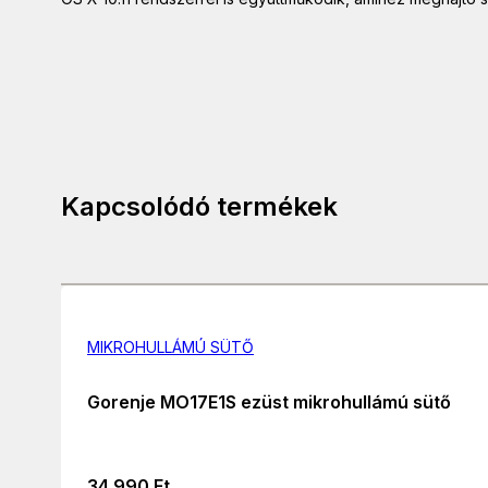
Kapcsolódó termékek
MIKROHULLÁMÚ SÜTŐ
Gorenje MO17E1S ezüst mikrohullámú sütő
34 990
Ft