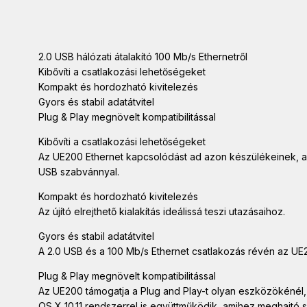
2.0 USB hálózati átalakító 100 Mb/s Ethernetről
Kibővíti a csatlakozási lehetőségeket
Kompakt és hordozható kivitelezés
Gyors és stabil adatátvitel
Plug & Play megnövelt kompatibilitással
Kibővíti a csatlakozási lehetőségeket
Az UE200 Ethernet kapcsolódást ad azon készülékeinek, ami
USB szabvánnyal.
Kompakt és hordozható kivitelezés
Az újító elrejthető kialakítás ideálissá teszi utazásaihoz.
Gyors és stabil adatátvitel
A 2.0 USB és a 100 Mb/s Ethernet csatlakozás révén az UE20
Plug & Play megnövelt kompatibilitással
Az UE200 támogatja a Plug and Play-t olyan eszközökénél, 
OS X 10.11 rendszerrel is együttműködik, amihez meghajtó 