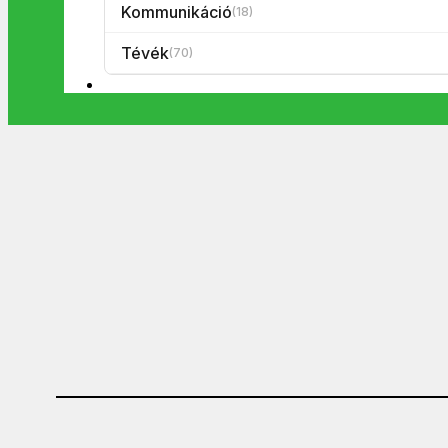
Kommunikáció
(18)
Tévék
(70)