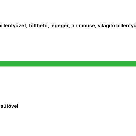
lentyűzet, tölthető, légegér, air mouse, világító billenty
sütővel