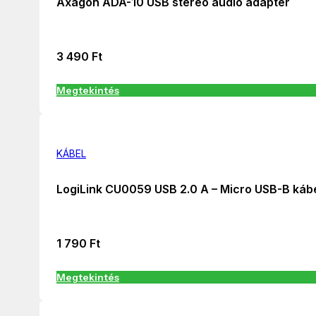
Axagon ADA-10 USB stereo audio adapter
3 490
Ft
Megtekintés
KÁBEL
LogiLink CU0059 USB 2.0 A – Micro USB-B káb
1 790
Ft
Megtekintés