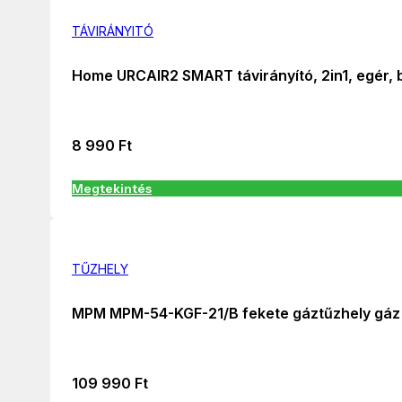
TÁVIRÁNYITÓ
Home URCAIR2 SMART távirányító, 2in1, egér, bil
8 990
Ft
Megtekintés
TŰZHELY
MPM MPM-54-KGF-21/B fekete gáztűzhely gáz 
109 990
Ft