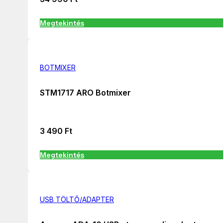
Megtekintés
BOTMIXER
STM1717 ARO Botmixer
3 490
Ft
Megtekintés
USB TÖLTŐ/ADAPTER