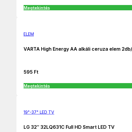
Megtekintés
ELEM
VARTA High Energy AA alkáli ceruza elem 2db/
595
Ft
Megtekintés
19"-37" LED TV
LG 32″ 32LQ631C Full HD Smart LED TV