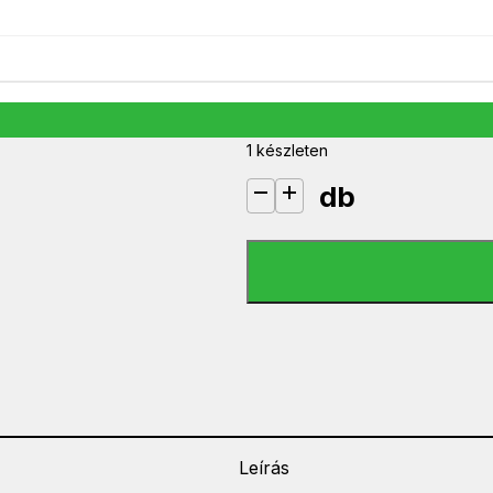
TP-Link UE200 USB-Ethernet ada
4 990
Ft
1 készleten
db
TP-Link UE200 USB-Ethernet ada
Leírás