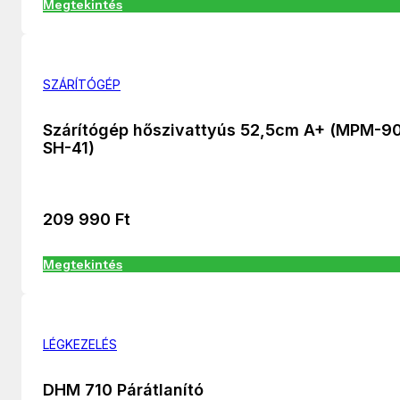
Megtekintés
SZÁRÍTÓGÉP
Szárítógép hőszivattyús 52,5cm A+ (MPM-9
SH-41)
209 990
Ft
Megtekintés
LÉGKEZELÉS
DHM 710 Párátlanító