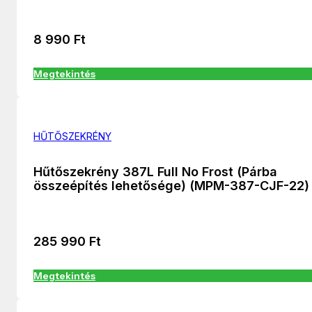
8 990
Ft
Megtekintés
HŰTŐSZEKRÉNY
Hűtőszekrény 387L Full No Frost (Párba
összeépítés lehetősége) (MPM-387-CJF-22)
285 990
Ft
Megtekintés