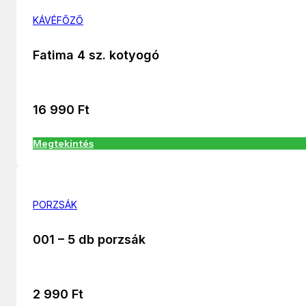
KÁVÉFŐZŐ
Fatima 4 sz. kotyogó
16 990
Ft
Megtekintés
PORZSÁK
001 – 5 db porzsák
2 990
Ft