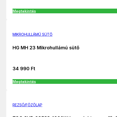
Megtekintés
MIKROHULLÁMÚ SÜTŐ
HG MH 23 Mikrohullámú sütő
34 990
Ft
Megtekintés
REZSÓ/FŐZŐLAP