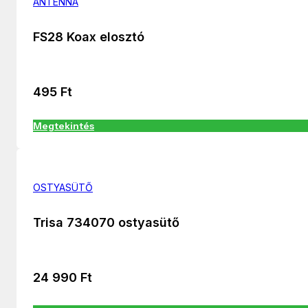
ANTENNA
FS28 Koax elosztó
495
Ft
Megtekintés
OSTYASÜTŐ
Trisa 734070 ostyasütő
24 990
Ft