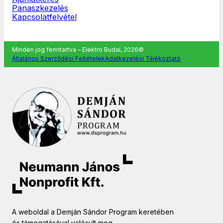
Panaszkezelés
Kapcsolatfelvétel
Minden jog fenntartva – Elektro Budai, 2026©
Általános Szerződési Feltételek
Adatkezelési Tájékoztató
A weboldal a Demján Sándor Program keretében
és támogatásával valósult meg.