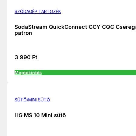
SZÓDAGÉP TARTOZÉK
SodaStream QuickConnect CCY CQC Csereg
patron
3 990
Ft
Megtekintés
SÜTŐ/MINI SÜTŐ
HG MS 10 Mini sütő