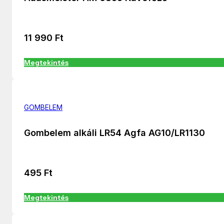
11 990
Ft
Megtekintés
GOMBELEM
Gombelem alkáli LR54 Agfa AG10/LR1130
495
Ft
Megtekintés