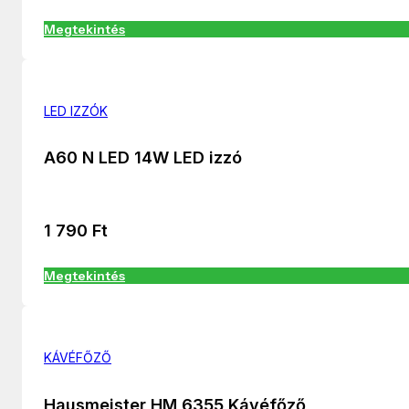
Megtekintés
LED IZZÓK
A60 N LED 14W LED izzó
1 790
Ft
Megtekintés
KÁVÉFŐZŐ
Hausmeister HM 6355 Kávéfőző