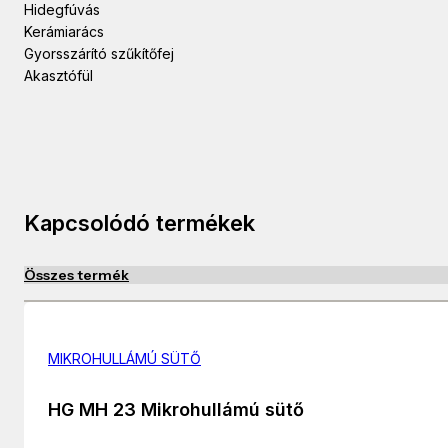
Hidegfúvás
Kerámiarács
Gyorsszárító szűkítőfej
Akasztófül
Kapcsolódó termékek
Összes termék
MIKROHULLÁMÚ SÜTŐ
HG MH 23 Mikrohullámú sütő