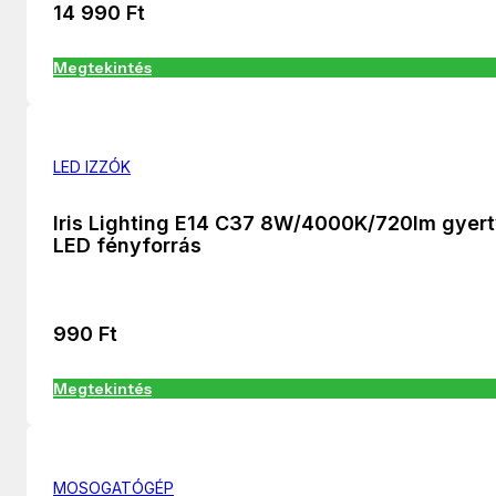
14 990
Ft
Megtekintés
LED IZZÓK
Iris Lighting E14 C37 8W/4000K/720lm gyer
LED fényforrás
990
Ft
Megtekintés
MOSOGATÓGÉP