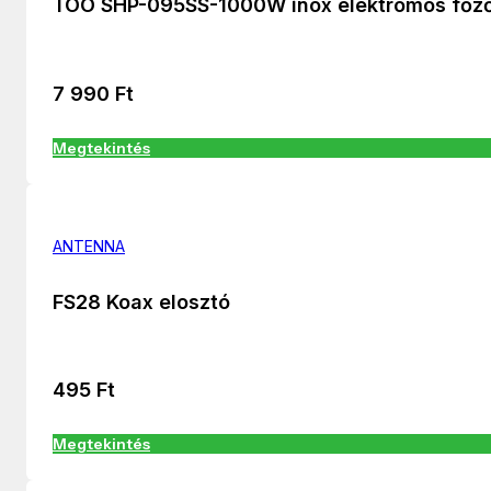
TOO SHP-095SS-1000W inox elektromos főz
7 990
Ft
Megtekintés
ANTENNA
FS28 Koax elosztó
495
Ft
Megtekintés