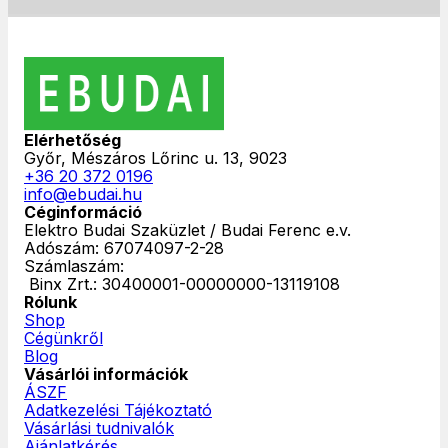
Elérhetőség
Győr, Mészáros Lőrinc u. 13, 9023
+36 20 372 0196
info@ebudai.hu
Céginformáció
Elektro Budai Szaküzlet / Budai Ferenc e.v.
Adószám: 67074097-2-28
Számlaszám:
‎ Binx Zrt.: 30400001-00000000-13119108
Rólunk
Shop
Cégünkről
Blog
Vásárlói információk
ÁSZF
Adatkezelési Tájékoztató
Vásárlási tudnivalók
Ajánlatkérés