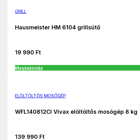
GRILL
Hausmeister HM 6104 grillsütő
19 990
Ft
Megtekintés
ELÖLTÖLTŐS MOSÓGÉP
WFL140812CI Vivax elöltöltős mosógép 8 kg
139 990
Ft