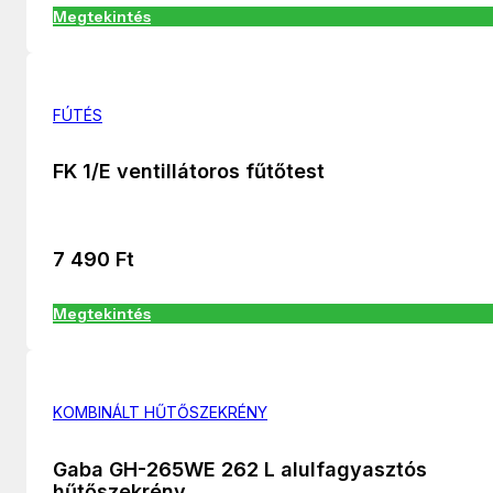
Megtekintés
FÚTÉS
FK 1/E ventillátoros fűtőtest
7 490
Ft
Megtekintés
KOMBINÁLT HŰTŐSZEKRÉNY
Gaba GH-265WE 262 L alulfagyasztós
hűtőszekrény