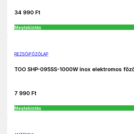
34 990
Ft
Megtekintés
REZSÓ/FŐZŐLAP
TOO SHP-095SS-1000W inox elektromos főz
7 990
Ft
Megtekintés