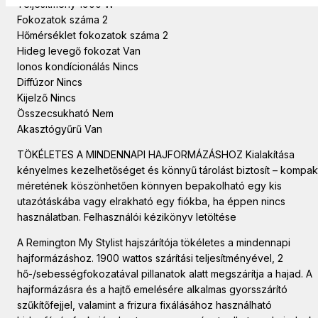
Teljesítmény 1900 W
Fokozatok száma 2
Hőmérséklet fokozatok száma 2
Hideg levegő fokozat Van
Ionos kondícionálás Nincs
Diffúzor Nincs
Kijelző Nincs
Összecsukható Nem
Akasztógyűrű Van
TÖKÉLETES A MINDENNAPI HAJFORMÁZÁSHOZ Kialakítása
kényelmes kezelhetőséget és könnyű tárolást biztosít – kompak
méretének köszönhetően könnyen bepakolható egy kis
utazótáskába vagy elrakható egy fiókba, ha éppen nincs
használatban. Felhasználói kézikönyv letöltése
A Remington My Stylist hajszárítója tökéletes a mindennapi
hajformázáshoz. 1900 wattos szárítási teljesítményével, 2
hő-/sebességfokozatával pillanatok alatt megszárítja a hajad. A
hajformázásra és a hajtő emelésére alkalmas gyorsszárító
szűkítőfejjel, valamint a frizura fixálásához használható