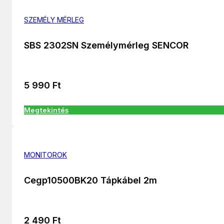
SZEMÉLY MÉRLEG
SBS 2302SN Személymérleg SENCOR
5 990
Ft
Megtekintés
MONITOROK
Cegp10500BK20 Tápkábel 2m
2 490
Ft