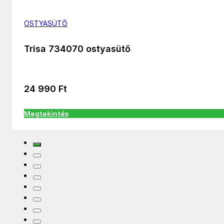
OSTYASÜTŐ
Trisa 734070 ostyasütő
24 990
Ft
Megtekintés