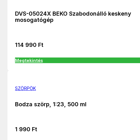
DVS-05024X BEKO Szabodonálló keskeny
mosogatógép
114 990
Ft
Megtekintés
SZÖRPÖK
Bodza szörp, 1:23, 500 ml
1 990
Ft