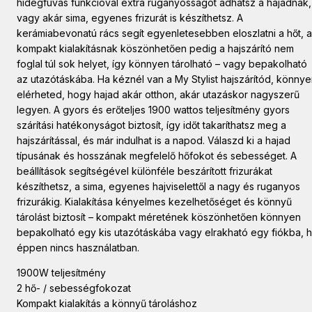
hidegfúvás funkcióval extra ruganyosságot adhatsz a hajadnak,
vagy akár sima, egyenes frizurát is készíthetsz. A
kerámiabevonatú rács segít egyenletesebben eloszlatni a hőt, a
kompakt kialakításnak köszönhetően pedig a hajszárító nem
foglal túl sok helyet, így könnyen tárolható – vagy bepakolható
az utazótáskába. Ha kéznél van a My Stylist hajszárítód, könny
elérheted, hogy hajad akár otthon, akár utazáskor nagyszerű
legyen. A gyors és erőteljes 1900 wattos teljesítmény gyors
szárítási hatékonyságot biztosít, így időt takaríthatsz meg a
hajszárítással, és már indulhat is a napod. Válaszd ki a hajad
típusának és hosszának megfelelő hőfokot és sebességet. A
beállítások segítségével különféle beszárított frizurákat
készíthetsz, a sima, egyenes hajviselettől a nagy és ruganyos
frizurákig. Kialakítása kényelmes kezelhetőséget és könnyű
tárolást biztosít – kompakt méretének köszönhetően könnyen
bepakolható egy kis utazótáskába vagy elrakható egy fiókba, 
éppen nincs használatban.
1900W teljesítmény
2 hő- / sebességfokozat
Kompakt kialakítás a könnyű tároláshoz