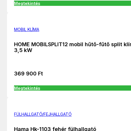
Megtekintés
MOBIL KLÍMA
HOME MOBILSPLIT12 mobil hűtő-fűtő split kl
3,5 kW
369 900
Ft
Megtekintés
FÜLHALLGATÓ/FEJHALLGATÓ
Hama Hk-1103 fehér fülhallgató