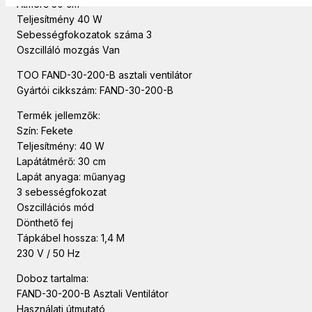
Átmérő 30 cm
Teljesítmény 40 W
Sebességfokozatok száma 3
Oszcilláló mozgás Van
TOO FAND-30-200-B asztali ventilátor
Gyártói cikkszám: FAND-30-200-B
Termék jellemzők:
Szín: Fekete
Teljesítmény: 40 W
Lapátátmérő: 30 cm
Lapát anyaga: műanyag
3 sebességfokozat
Oszcillációs mód
Dönthető fej
Tápkábel hossza: 1,4 M
230 V / 50 Hz
Doboz tartalma:
FAND-30-200-B Asztali Ventilátor
Használati útmutató