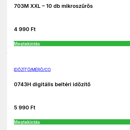
703M XXL – 10 db mikroszűrős
4 990
Ft
Megtekintés
IDŐZÍTÓ/MÉRŐ/CO
0743H digitális beltéri időzítő
5 990
Ft
Megtekintés