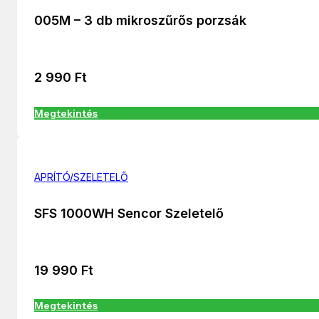
005M – 3 db mikroszűrős porzsák
2 990
Ft
Megtekintés
APRÍTÓ/SZELETELŐ
SFS 1000WH Sencor Szeletelő
19 990
Ft
Megtekintés