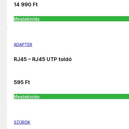
14 990
Ft
Megtekintés
ADAPTER
RJ45 – RJ45 UTP toldó
595
Ft
Megtekintés
SZŰRŐK