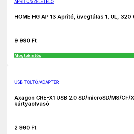
APRÍTÓ/SZELETELŐ
HOME HG AP 13 Aprító, üvegtálas 1, 0L, 320
9 990
Ft
Megtekintés
USB TÖLTŐ/ADAPTER
Axagon CRE-X1 USB 2.0 SD/microSD/MS/CF/
kártyaolvasó
2 990
Ft