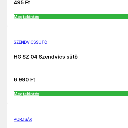
495
Ft
Megtekintés
SZENDVICSSÜTŐ
HG SZ 04 Szendvics sütő
6 990
Ft
Megtekintés
PORZSÁK