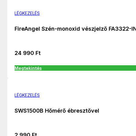
LÉGKEZELÉS
FireAngel Szén-monoxid vészjelző FA3322-I
24 990
Ft
Megtekintés
LÉGKEZELÉS
SWS1500B Hőmérő ébresztővel
2 990
Ft