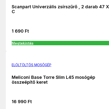
Scanpart Univerzális zsírszűrő , 2 darab 47 
C
1 690
Ft
Megtekintés
ELÖLTÖLTŐS MOSÓGÉP
Meliconi Base Torre Slim L45 mosógép
összeépítő keret
16 990
Ft