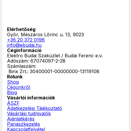
Elérhetőség
Győr, Mészáros Lőrinc u. 13, 9023
+36 20 372 0196
info@ebudai.hu
Céginformáció
Elektro Budai Szaküzlet / Budai Ferenc e.v.
Adószám: 67074097-2-28
Számlaszám:
‎ Binx Zrt.: 30400001-00000000-13119108
Rólunk
Shop
Cégünkről
Blog
Vásárlói információk
ÁSZF
Adatkezelési Tájékoztató
Vásárlási tudnivalók
Ajánlatkérés
Panaszkezelés
Kapcsolatfelvétel