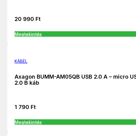
20 990
Ft
Megtekintés
KÁBEL
Axagon BUMM-AM05QB USB 2.0 A – micro U
2.0 B káb
1 790
Ft
Megtekintés