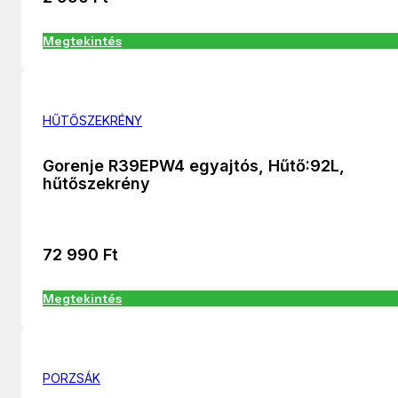
Megtekintés
HŰTŐSZEKRÉNY
Gorenje R39EPW4 egyajtós, Hűtő:92L,
hűtőszekrény
72 990
Ft
Megtekintés
PORZSÁK