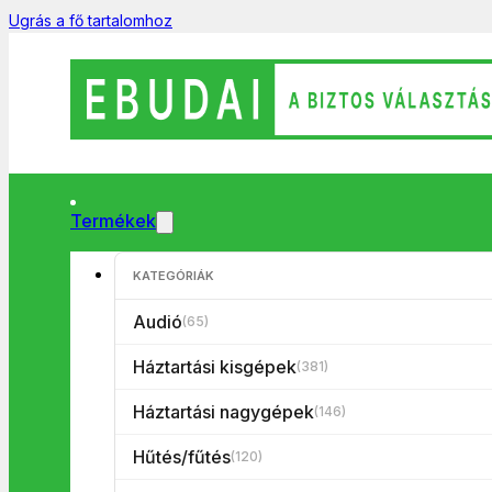
Ugrás a fő tartalomhoz
Termékek
Főoldal
/
Háztartási kisgépek
/
Porszívó
/
Porzsákos porszívó
/
KATEGÓRIÁK
Audió
(65)
Háztartási kisgépek
(381)
Háztartási nagygépek
(146)
Hűtés/fűtés
(120)