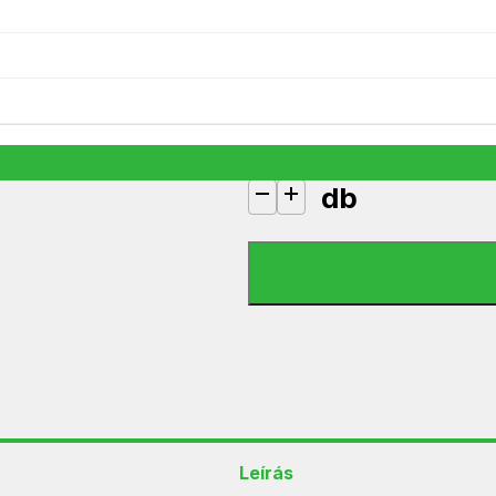
Sencor SVC 9000BK fekete porz
59 990
Ft
1 készleten
db
Sencor SVC 9000BK fekete porzs
Leírás