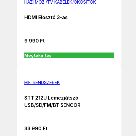
HÁZI MOZI/TV KÁBELEK/OKOSÍTÓK
HDMI Elosztó 3-as
9 990
Ft
Megtekintés
HIFI RENDSZEREK
STT 212U Lemezjátszó
USB/SD/FM/BT SENCOR
33 990
Ft