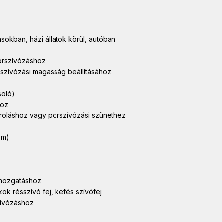
sokban, házi állatok körül, autóban
orszívózáshoz
szívózási magasság beállításához
soló)
hoz
tároláshoz vagy porszívózási szünethez
 m)
s mozgatáshoz
ok résszívó fej, kefés szívófej
szívózáshoz