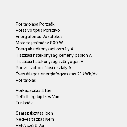
Por tárolása Porzsák
Porszívó típus Porszívó
Energiaforrás Vezetékes
Motorteljesítmény 800 W
Energiahatékonysági osztály A
Tisztítási hatékonyság kemény padlón A
Tisztítási hatékonyság szőnyegen A
Por visszabocsátási osztály A
Éves átlagos energiafogyasztás 23 kWh/év
Por tárolás
Porkapacitás 4 liter
Telítettség kijelzés Van
Funkciók
Száraz tisztítás Igen
Nedves tiszítás Nem
HEPA szűrő Van