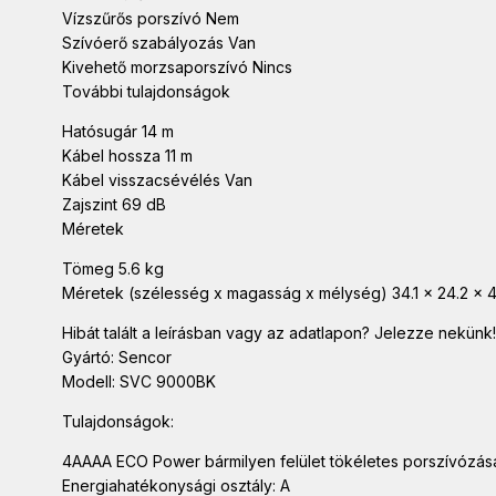
Vízszűrős porszívó Nem
Szívóerő szabályozás Van
Kivehető morzsaporszívó Nincs
További tulajdonságok
Hatósugár 14 m
Kábel hossza 11 m
Kábel visszacsévélés Van
Zajszint 69 dB
Méretek
Tömeg 5.6 kg
Méretek (szélesség x magasság x mélység) 34.1 x 24.2 x 
Hibát talált a leírásban vagy az adatlapon? Jelezze nekünk!
Gyártó: Sencor
Modell: SVC 9000BK
Tulajdonságok:
4AAAA ECO Power bármilyen felület tökéletes porszívózá
Energiahatékonysági osztály: A