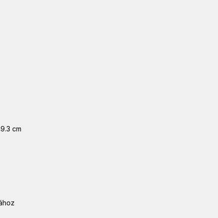
49.3 cm
sához