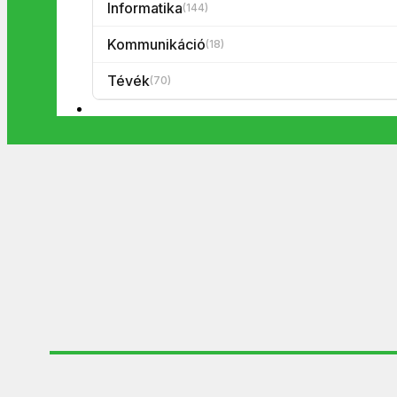
Informatika
(144)
Kommunikáció
(18)
Tévék
(70)