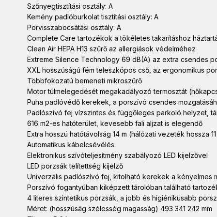
Szőnyegtisztítási osztály: A
Kemény padlóburkolat tisztítási osztály: A
Porvisszabocsátási osztály: A
Complete Care tartozékok a tökéletes takarításhoz háztartá
Clean Air HEPA H13 szűrő az allergiások védelméhez
Extreme Silence Technology 69 dB(A) az extra csendes p
XXL hosszúságú fém teleszkópos cső, az ergonomikus por
Többfokozatú bemeneti mikroszűrő
Motor túlmelegedését megakadályozó termosztát (hőkapc
Puha padlóvédő kerekek, a porszívó csendes mozgatásá
Padlószívó fej vízszintes és függőleges parkoló helyzet, 
616 m2-es hatóterület, kevesebb fali aljzat is elegendő
Extra hosszú hatótávolság 14 m (hálózati vezeték hossza 11
Automatikus kábelcsévélés
Elektronikus szívóteljesítmény szabályozó LED kijelzővel
LED porzsák telítettség kijelző
Univerzális padlószívó fej, kitolható kerekek a kényelme
Porszívó fogantyúban kiképzett tárolóban található tartozék
4 literes szintetikus porzsák, a jobb és higiénikusabb por
Méret: (hosszúság szélesség magasság) 493 341 242 mm