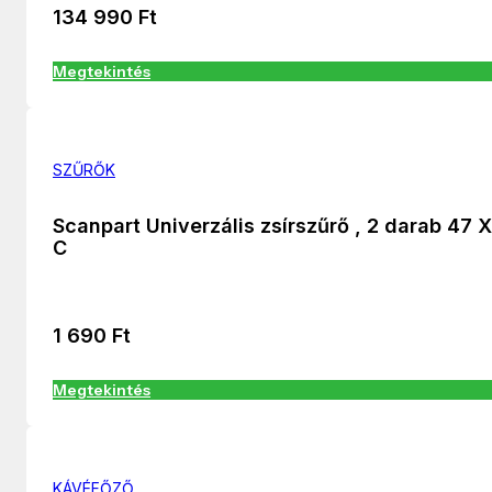
134 990
Ft
Megtekintés
SZŰRŐK
Scanpart Univerzális zsírszűrő , 2 darab 47 
C
1 690
Ft
Megtekintés
KÁVÉFŐZŐ