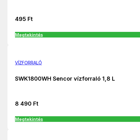
495
Ft
Megtekintés
VÍZFORRALÓ
SWK1800WH Sencor vízforraló 1,8 L
8 490
Ft
Megtekintés