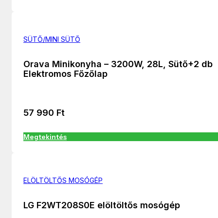
SÜTŐ/MINI SÜTŐ
Orava Minikonyha – 3200W, 28L, Sütő+2 db
Elektromos Főzőlap
57 990
Ft
Megtekintés
ELÖLTÖLTŐS MOSÓGÉP
LG F2WT208S0E elöltöltős mosógép