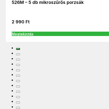
526M – 5 db mikroszűrős porzsák
2 990
Ft
Megtekintés