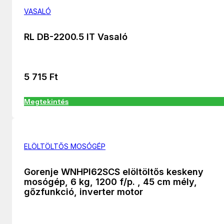
VASALÓ
RL DB-2200.5 IT Vasaló
5 715
Ft
Megtekintés
ELÖLTÖLTŐS MOSÓGÉP
Gorenje WNHPI62SCS elöltöltős keskeny
mosógép, 6 kg, 1200 f/p. , 45 cm mély,
gőzfunkció, inverter motor