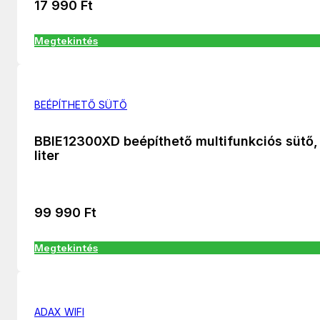
17 990
Ft
Megtekintés
BEÉPÍTHETŐ SÜTŐ
BBIE12300XD beépíthető multifunkciós sütő,
liter
99 990
Ft
Megtekintés
ADAX WIFI