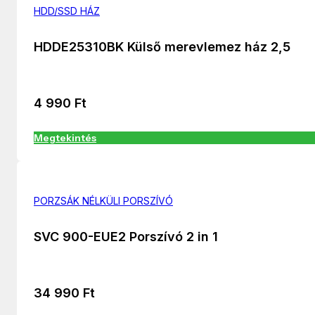
HDD/SSD HÁZ
HDDE25310BK Külső merevlemez ház 2,5
4 990
Ft
Megtekintés
PORZSÁK NÉLKÜLI PORSZÍVÓ
SVC 900-EUE2 Porszívó 2 in 1
34 990
Ft