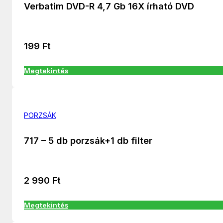
Verbatim DVD-R 4,7 Gb 16X írható DVD
199
Ft
Megtekintés
PORZSÁK
717 – 5 db porzsák+1 db filter
2 990
Ft
Megtekintés