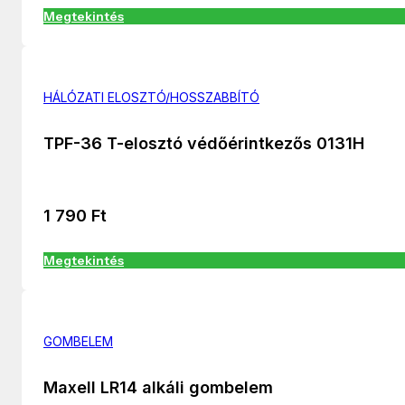
Megtekintés
HÁLÓZATI ELOSZTÓ/HOSSZABBÍTÓ
TPF-36 T-elosztó védőérintkezős 0131H
1 790
Ft
Megtekintés
GOMBELEM
Maxell LR14 alkáli gombelem