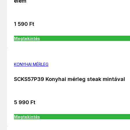
elem
1 590
Ft
Megtekintés
KONYHAI MÉRLEG
SCKS57P39 Konyhai mérleg steak mintával
5 990
Ft
Megtekintés