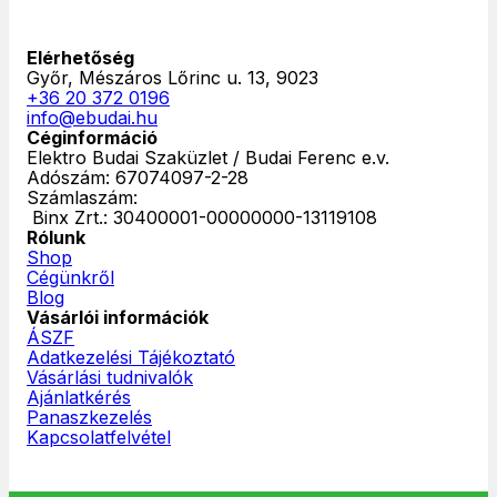
Elérhetőség
Győr, Mészáros Lőrinc u. 13, 9023
+36 20 372 0196
info@ebudai.hu
Céginformáció
Elektro Budai Szaküzlet / Budai Ferenc e.v.
Adószám: 67074097-2-28
Számlaszám:
‎ Binx Zrt.: 30400001-00000000-13119108
Rólunk
Shop
Cégünkről
Blog
Vásárlói információk
ÁSZF
Adatkezelési Tájékoztató
Vásárlási tudnivalók
Ajánlatkérés
Panaszkezelés
Kapcsolatfelvétel