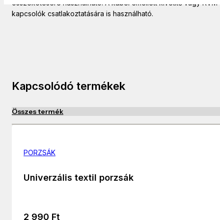
összekötésére használható. A kábel emellett kivetítő vagy KVM
kapcsolók csatlakoztatására is használható.
Kapcsolódó termékek
Összes termék
PORZSÁK
Univerzális textil porzsák
2 990
Ft