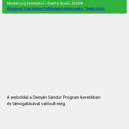
Minden jog fenntartva – Elektro Budai, 2026©
Általános Szerződési Feltételek
Adatkezelési Tájékoztató
A weboldal a Demján Sándor Program keretében
és támogatásával valósult meg.