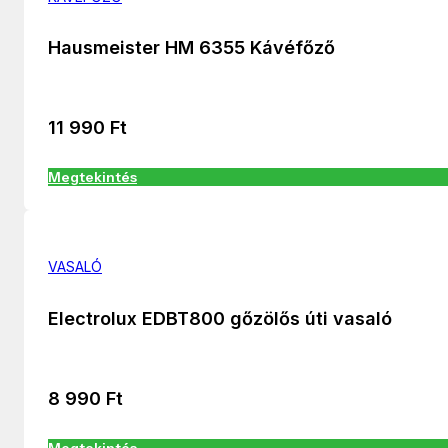
Hausmeister HM 6355 Kávéfőző
11 990
Ft
Megtekintés
VASALÓ
Electrolux EDBT800 gőzölős úti vasaló
8 990
Ft
Megtekintés