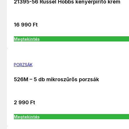
21395-56 Russel Hobbs kenyérpirító krém
16 990
Ft
Megtekintés
PORZSÁK
526M – 5 db mikroszűrős porzsák
2 990
Ft
Megtekintés