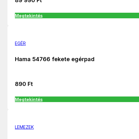
89 990
Ft
Megtekintés
EGÉR
Hama 54766 fekete egérpad
890
Ft
Megtekintés
LEMEZEK