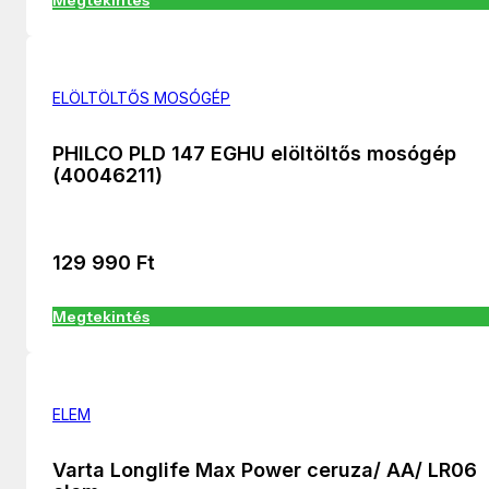
ELÖLTÖLTŐS MOSÓGÉP
PHILCO PLD 147 EGHU elöltöltős mosógép
(40046211)
129 990
Ft
Megtekintés
ELEM
Varta Longlife Max Power ceruza/ AA/ LR06