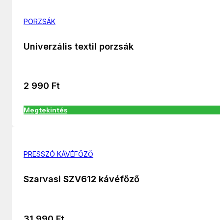
PORZSÁK
Univerzális textil porzsák
2 990
Ft
Megtekintés
PRESSZÓ KÁVÉFŐZŐ
Szarvasi SZV612 kávéfőző
31 990
Ft