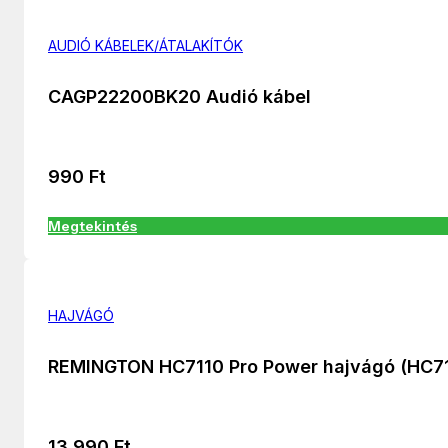
AUDIÓ KÁBELEK/ÁTALAKÍTÓK
CAGP22200BK20 Audió kábel
990
Ft
Megtekintés
HAJVÁGÓ
REMINGTON HC7110 Pro Power hajvágó (HC7
13 990
Ft