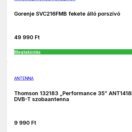
Gorenje SVC216FMB fekete álló porszívó
49 990
Ft
Megtekintés
ANTENNA
Thomson 132183 „Performance 35” ANT141
DVB-T szobaantenna
9 990
Ft