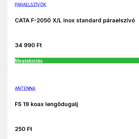
PÁRAELSZÍVÓK
CATA F-2050 X/L inox standard páraelszívó
34 990
Ft
Megtekintés
ANTENNA
FS 19 koax lengődugalj
250
Ft