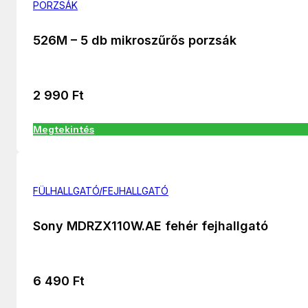
PORZSÁK
526M – 5 db mikroszűrős porzsák
2 990
Ft
Megtekintés
FÜLHALLGATÓ/FEJHALLGATÓ
Sony MDRZX110W.AE fehér fejhallgató
6 490
Ft