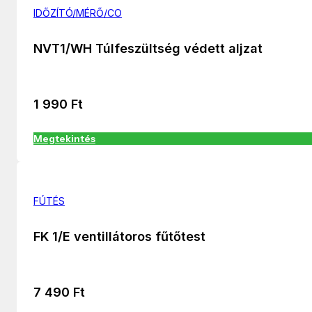
IDŐZÍTÓ/MÉRŐ/CO
NVT1/WH Túlfeszültség védett aljzat
1 990
Ft
Megtekintés
FÚTÉS
FK 1/E ventillátoros fűtőtest
7 490
Ft