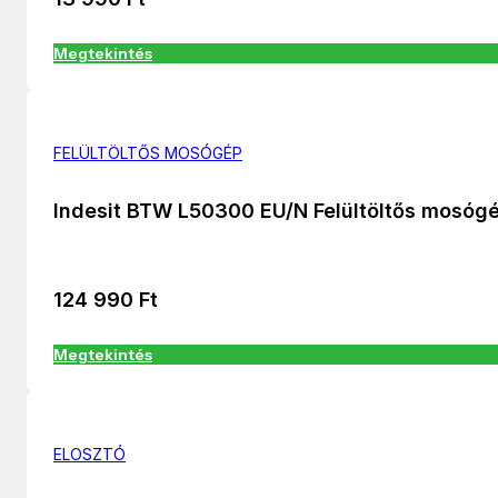
Megtekintés
FELÜLTÖLTŐS MOSÓGÉP
Indesit BTW L50300 EU/N Felültöltős mosóg
124 990
Ft
Megtekintés
ELOSZTÓ