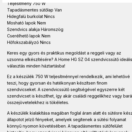
Teljesítmény 750 W
Tapadásmentes sütőlap Van
Hidegfalú burkolat Nincs
Mosható lapok Nem
Szendvics alakja Háromszög
Cserélhető lapok Nem
Hőfokszabályzó Nincs
Keres egy gyors és praktikus megoldást a reggeli vagy az
uzsonna elkészítésére? A Home HG SZ 04 szendvicssütő ideáli
választás minden háztartásba!
Ez a készülék 750 W teljesítménnyel rendelkezik, ami lehetővé
teszi, hogy gyorsan és hatékonyan készítsen finom
szendvicseket. A szendvicssütő segítségével egyszerre két
szendvicset is készíthet, így akár családi reggelikhez vagy bará
összejövetelekhez is tökéletes.
A készülék kialakítása magában foglal áram alatt és sütésre kés
állapotot jelző fényeket, amelyek segítenek a sütési folyamat
könnyű nyomon követésében. A tapadásmentes sütőfelület