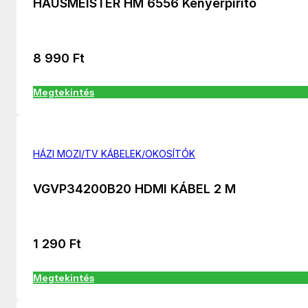
HAUSMEISTER HM 6556 Kenyérpirító
8 990
Ft
Megtekintés
HÁZI MOZI/TV KÁBELEK/OKOSÍTÓK
VGVP34200B20 HDMI KÁBEL 2 M
1 290
Ft
Megtekintés