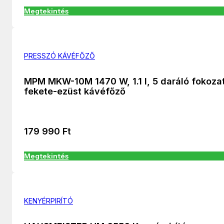
Megtekintés
PRESSZÓ KÁVÉFŐZŐ
MPM MKW-10M 1470 W, 1.1 l, 5 daráló fokoza
fekete-ezüst kávéfőző
179 990
Ft
Megtekintés
KENYÉRPIRÍTÓ