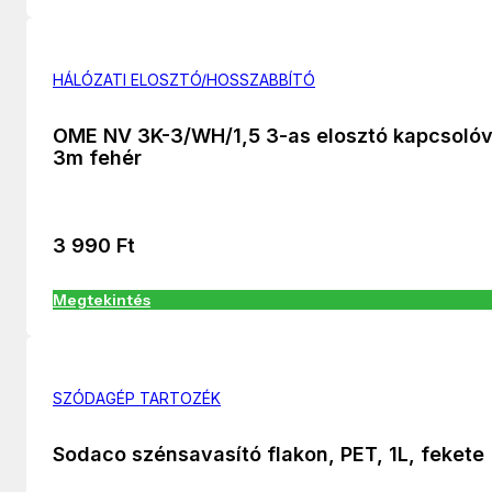
HÁLÓZATI ELOSZTÓ/HOSSZABBÍTÓ
OME NV 3K-3/WH/1,5 3-as elosztó kapcsolóv
3m fehér
3 990
Ft
Megtekintés
SZÓDAGÉP TARTOZÉK
Sodaco szénsavasító flakon, PET, 1L, fekete