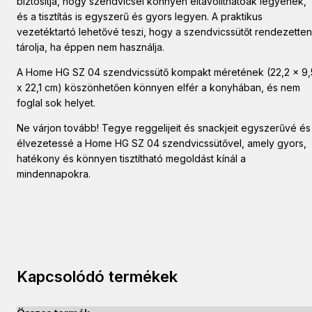
biztosítja, hogy szendvicsei könnyen eltávolíthatóak legyenek,
és a tisztítás is egyszerű és gyors legyen. A praktikus
vezetéktartó lehetővé teszi, hogy a szendvicssütőt rendezetten
tárolja, ha éppen nem használja.
A Home HG SZ 04 szendvicssütő kompakt méretének (22,2 x 9,
x 22,1 cm) köszönhetően könnyen elfér a konyhában, és nem
foglal sok helyet.
Ne várjon tovább! Tegye reggelijeit és snackjeit egyszerűvé és
élvezetessé a Home HG SZ 04 szendvicssütővel, amely gyors,
hatékony és könnyen tisztítható megoldást kínál a
mindennapokra.
Kapcsolódó termékek