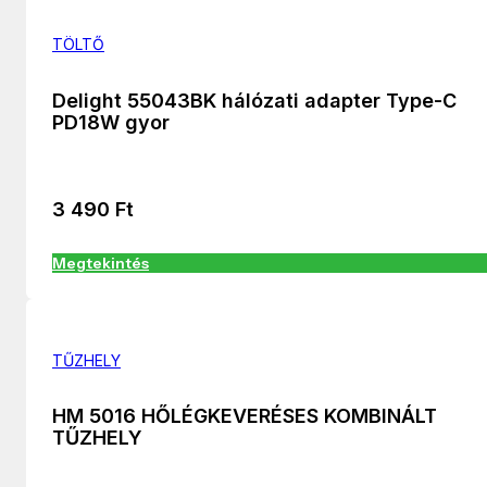
TÖLTŐ
Delight 55043BK hálózati adapter Type-C
PD18W gyor
3 490
Ft
Megtekintés
TŰZHELY
HM 5016 HŐLÉGKEVERÉSES KOMBINÁLT
TŰZHELY