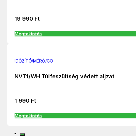
19 990
Ft
Megtekintés
IDŐZÍTÓ/MÉRŐ/CO
NVT1/WH Túlfeszültség védett aljzat
1 990
Ft
Megtekintés