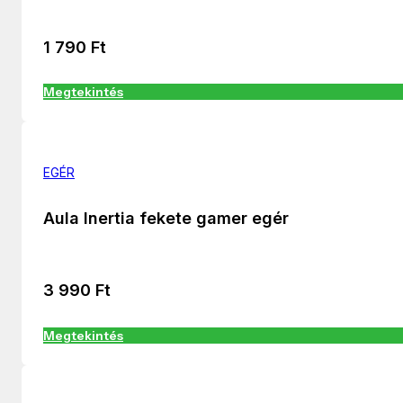
1 790
Ft
Megtekintés
EGÉR
Aula Inertia fekete gamer egér
3 990
Ft
Megtekintés