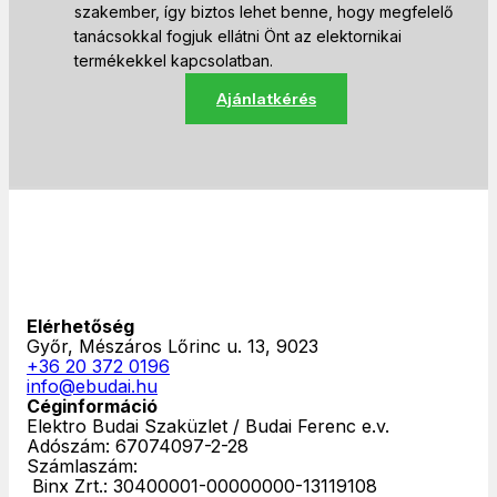
szakember, így biztos lehet benne, hogy megfelelő
tanácsokkal fogjuk ellátni Önt az elektornikai
termékekkel kapcsolatban.
Ajánlatkérés
Elérhetőség
Győr, Mészáros Lőrinc u. 13, 9023
+36 20 372 0196
info@ebudai.hu
Céginformáció
Elektro Budai Szaküzlet / Budai Ferenc e.v.
Adószám: 67074097-2-28
Számlaszám:
‎ Binx Zrt.: 30400001-00000000-13119108