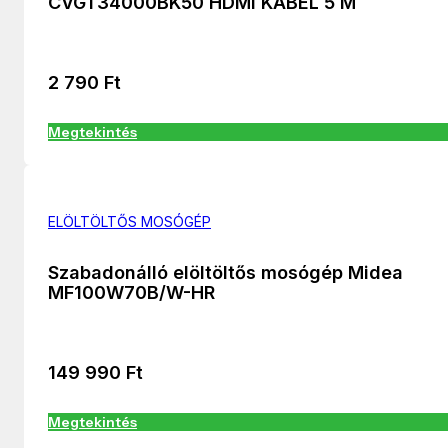
CVGT34000BK50 HDMI KÁBEL 5 M
2 790
Ft
Megtekintés
ELÖLTÖLTŐS MOSÓGÉP
Szabadonálló elöltöltős mosógép Midea
MF100W70B/W-HR
149 990
Ft
Megtekintés