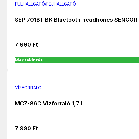
FÜLHALLGATÓ/FEJHALLGATÓ
SEP 701BT BK Bluetooth headhones SENCOR
7 990
Ft
Megtekintés
VÍZFORRALÓ
MCZ-86C Vízforraló 1,7 L
7 990
Ft