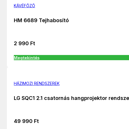
KÁVÉFŐZŐ
HM 6689 Tejhabosító
2 990
Ft
Megtekintés
HÁZIMOZI RENDSZEREK
LG SQC1 2.1 csatornás hangprojektor rendsze
49 990
Ft