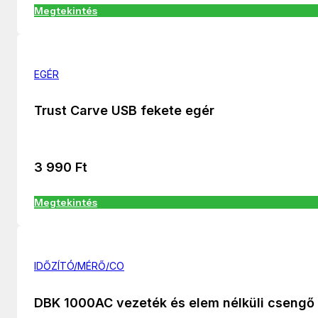
Megtekintés
EGÉR
Trust Carve USB fekete egér
3 990
Ft
Megtekintés
IDŐZÍTÓ/MÉRŐ/CO
DBK 1000AC vezeték és elem nélküli csengő