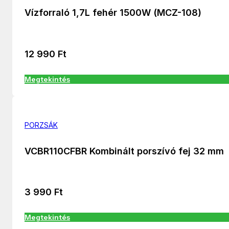
Vízforraló 1,7L fehér 1500W (MCZ-108)
12 990
Ft
Megtekintés
PORZSÁK
VCBR110CFBR Kombinált porszívó fej 32 mm
3 990
Ft
Megtekintés