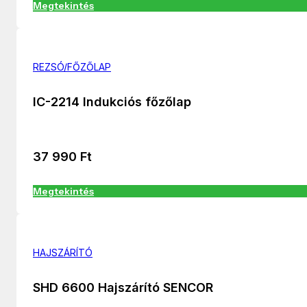
Megtekintés
REZSÓ/FŐZŐLAP
IC-2214 Indukciós főzőlap
37 990
Ft
Megtekintés
HAJSZÁRÍTÓ
SHD 6600 Hajszárító SENCOR