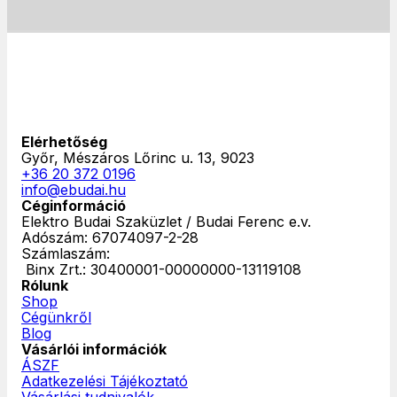
Elérhetőség
Győr, Mészáros Lőrinc u. 13, 9023
+36 20 372 0196
info@ebudai.hu
Céginformáció
Elektro Budai Szaküzlet / Budai Ferenc e.v.
Adószám: 67074097-2-28
Számlaszám:
‎ Binx Zrt.: 30400001-00000000-13119108
Rólunk
Shop
Cégünkről
Blog
Vásárlói információk
ÁSZF
Adatkezelési Tájékoztató
Vásárlási tudnivalók