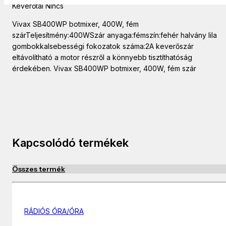
Keverőtál Nincs
Vivax SB400WP botmixer, 400W, fém
szárTeljesítmény:400WSzár anyaga:fémszín:fehér halvány lila
gombokkalsebességi fokozatok száma:2A keverőszár
eltávolítható a motor részről a könnyebb tisztíthatóság
érdekében. Vivax SB400WP botmixer, 400W, fém szár
Kapcsolódó termékek
Összes termék
RÁDIÓS ÓRA/ÓRA