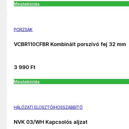
Megtekintés
PORZSÁK
VCBR110CFBR Kombinált porszívó fej 32 mm
3 990
Ft
Megtekintés
HÁLÓZATI ELOSZTÓ/HOSSZABBÍTÓ
NVK 03/WH Kapcsolós aljzat