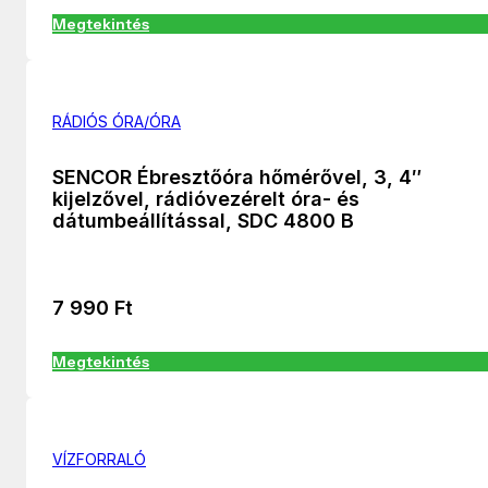
Megtekintés
RÁDIÓS ÓRA/ÓRA
SENCOR Ébresztőóra hőmérővel, 3, 4″
kijelzővel, rádióvezérelt óra- és
dátumbeállítással, SDC 4800 B
7 990
Ft
Megtekintés
VÍZFORRALÓ