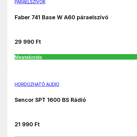
PÁRAELSZÍVÓK
Faber 741 Base W A60 páraelszívó
29 990
Ft
Megtekintés
HORDOZHATÓ AUDIO
Sencor SPT 1600 BS Rádió
21 990
Ft