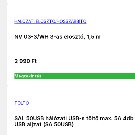
HÁLÓZATI ELOSZTÓ/HOSSZABBÍTÓ
NV 03-3/WH 3-as elosztó, 1,5 m
2 990
Ft
Megtekintés
TÖLTŐ
SAL 50USB hálózati USB-s töltő max. 5A 4db
USB aljzat (SA 50USB)