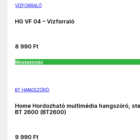
VÍZFORRALÓ
HG VF 04 – Vízforraló
8 990
Ft
Megtekintés
BT HANGSZÓRÓ
Home Hordozható multimédia hangszóró, st
BT 2600 (BT2600)
9 990
Ft