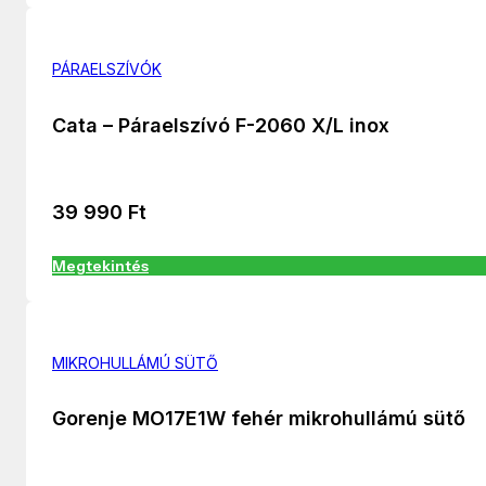
PÁRAELSZÍVÓK
Cata – Páraelszívó F-2060 X/L inox
39 990
Ft
Megtekintés
MIKROHULLÁMÚ SÜTŐ
Gorenje MO17E1W fehér mikrohullámú sütő