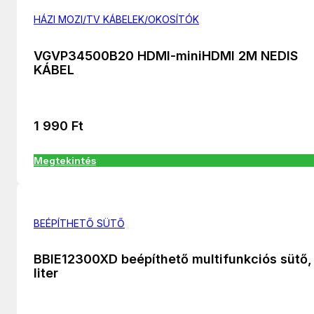
HÁZI MOZI/TV KÁBELEK/OKOSÍTÓK
VGVP34500B20 HDMI-miniHDMI 2M NEDIS
KÁBEL
1 990
Ft
Megtekintés
BEÉPÍTHETŐ SÜTŐ
BBIE12300XD beépíthető multifunkciós sütő,
liter