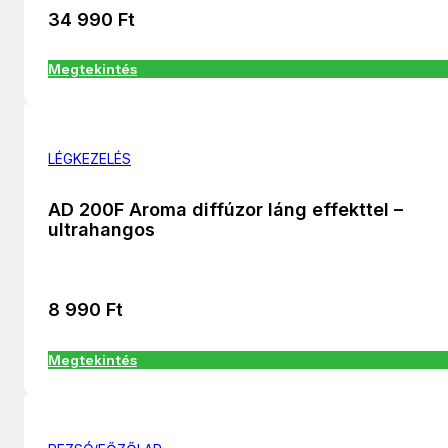
34 990
Ft
Megtekintés
LÉGKEZELÉS
AD 200F Aroma diffúzor láng effekttel –
ultrahangos
8 990
Ft
Megtekintés