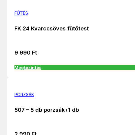
FÚTÉS
FK 24 Kvarccsöves fűtőtest
9 990
Ft
Megtekintés
PORZSÁK
507 – 5 db porzsák+1 db
2 990
Ft