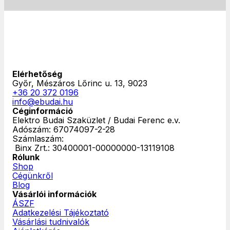
Elérhetőség
Győr, Mészáros Lőrinc u. 13, 9023
+36 20 372 0196
info@ebudai.hu
Céginformáció
Elektro Budai Szaküzlet / Budai Ferenc e.v.
Adószám: 67074097-2-28
Számlaszám:
‎ Binx Zrt.: 30400001-00000000-13119108
Rólunk
Shop
Cégünkről
Blog
Vásárlói információk
ÁSZF
Adatkezelési Tájékoztató
Vásárlási tudnivalók