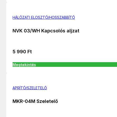
HÁLÓZATI ELOSZTÓ/HOSSZABBÍTÓ
NVK 03/WH Kapcsolós aljzat
5 990
Ft
Megtekintés
APRÍTÓ/SZELETELŐ
MKR-04M Szeletelő