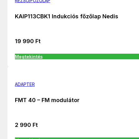
REZSÓ/FŐZŐLAP
KAIP113CBK1 Indukciós főzőlap Nedis
19 990
Ft
Megtekintés
ADAPTER
FMT 40 – FM modulátor
2 990
Ft