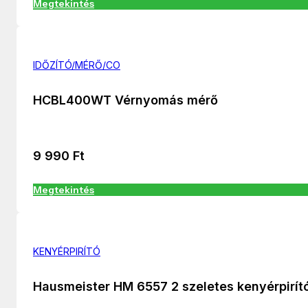
Megtekintés
IDŐZÍTÓ/MÉRŐ/CO
HCBL400WT Vérnyomás mérő
9 990
Ft
Megtekintés
KENYÉRPIRÍTÓ
Hausmeister HM 6557 2 szeletes kenyérpirít