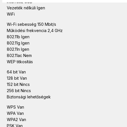
Interfész USB
Vezeték nélküli Igen
WiFi
Wi-Fi sebesség 150 Mbit/s
Működési frekvencia 2,4 GHz
802.11b Igen
802.11g Igen
802.11n Igen
802.11ac Nem
WEP titkosítás
64 bit Van
128 bit Van
152 bit Nincs
256 bit Nincs
Biztonsági lehetőségek
WPS Van
WPA Van
WPA2 Van
PSK Van