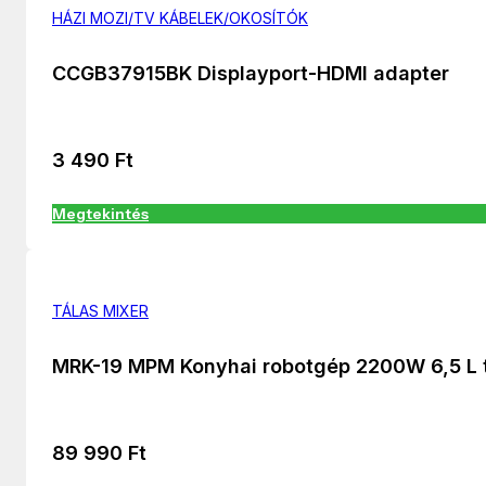
HÁZI MOZI/TV KÁBELEK/OKOSÍTÓK
CCGB37915BK Displayport-HDMI adapter
3 490
Ft
Megtekintés
TÁLAS MIXER
MRK-19 MPM Konyhai robotgép 2200W 6,5 L 
89 990
Ft