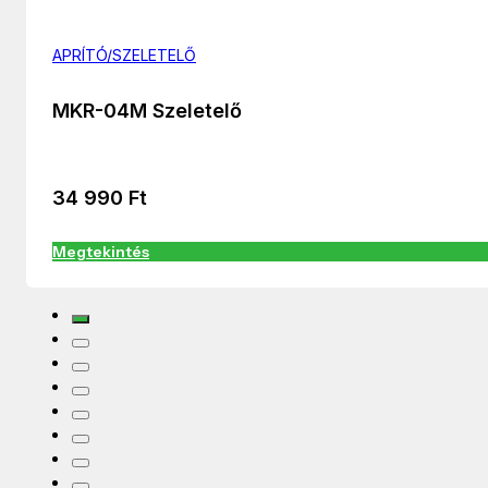
APRÍTÓ/SZELETELŐ
MKR-04M Szeletelő
34 990
Ft
Megtekintés