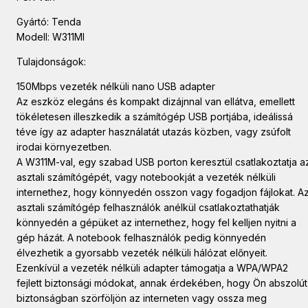
Gyártó: Tenda
Modell: W311MI
Tulajdonságok:
150Mbps vezeték nélküli nano USB adapter
Az eszköz elegáns és kompakt dizájnnal van ellátva, emellett
tökéletesen illeszkedik a számítógép USB portjába, ideálissá
téve így az adapter használatát utazás közben, vagy zsúfolt
irodai környezetben.
A W311M-val, egy szabad USB porton keresztül csatlakoztatja a
asztali számítógépét, vagy notebookját a vezeték nélküli
internethez, hogy könnyedén osszon vagy fogadjon fájlokat. A
asztali számítógép felhasználók anélkül csatlakoztathatják
könnyedén a gépüket az internethez, hogy fel kelljen nyitni a
gép házát. A notebook felhasználók pedig könnyedén
élvezhetik a gyorsabb vezeték nélküli hálózat előnyeit.
Ezenkívül a vezeték nélküli adapter támogatja a WPA/WPA2
fejlett biztonsági módokat, annak érdekében, hogy Ön abszolút
biztonságban szörföljön az interneten vagy ossza meg