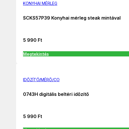
KONYHAI MÉRLEG
SCKS57P39 Konyhai mérleg steak mintával
5 990
Ft
Megtekintés
IDŐZÍTÓ/MÉRŐ/CO
0743H digitális beltéri időzítő
5 990
Ft