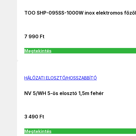
TOO SHP-095SS-1000W inox elektromos főző
7 990
Ft
Megtekintés
HÁLÓZATI ELOSZTÓ/HOSSZABBÍTÓ
NV 5/WH 5-ös elosztó 1,5m fehér
3 490
Ft
Megtekintés