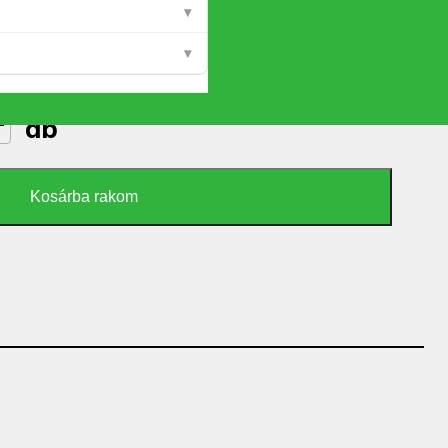
▾
▾
db
mennyiség
Kosárba rakom