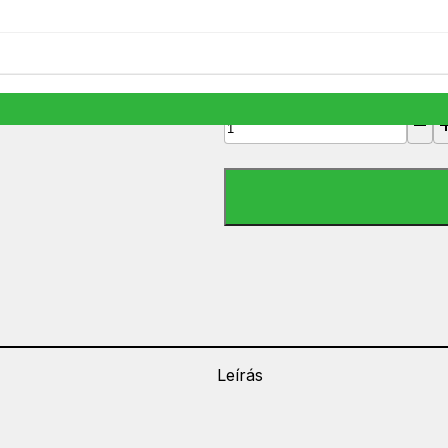
VGVP34000B10 HDMI KÁBEL 1 M
1 299
Ft
VGVP34000B10 HDMI KÁBEL 1 M 
Leírás