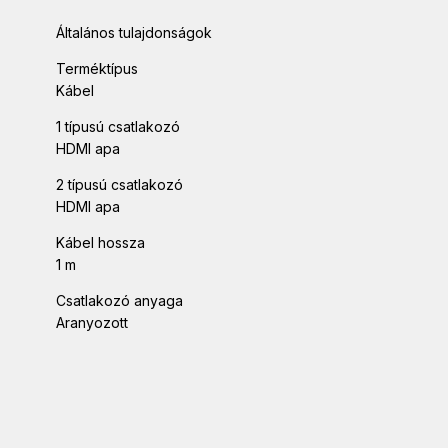
Általános tulajdonságok
Terméktípus
Kábel
1 típusú csatlakozó
HDMI apa
2 típusú csatlakozó
HDMI apa
Kábel hossza
1 m
Csatlakozó anyaga
Aranyozott