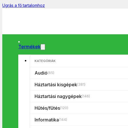
Ugrás a fő tartalomhoz
Termékek
KATEGÓRIÁK
Főoldal
/
Tévék
/
Tévé tartozék
/
Házi mozi/Tv kábelek/Okosí
Audió
(65)
Háztartási kisgépek
(381)
Háztartási nagygépek
(146)
Hűtés/fűtés
(120)
Informatika
(144)