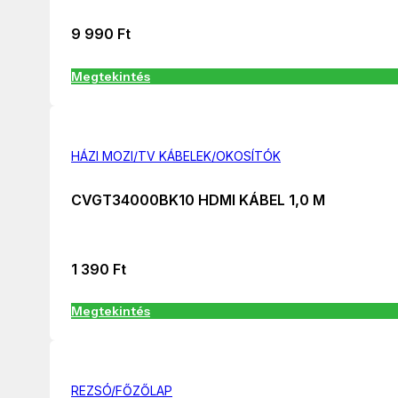
9 990
Ft
Megtekintés
HÁZI MOZI/TV KÁBELEK/OKOSÍTÓK
CVGT34000BK10 HDMI KÁBEL 1,0 M
1 390
Ft
Megtekintés
REZSÓ/FŐZŐLAP