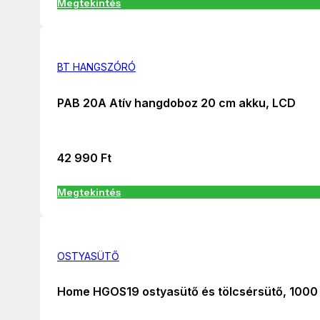
Megtekintés
BT HANGSZÓRÓ
PAB 20A Atív hangdoboz 20 cm akku, LCD
42 990
Ft
Megtekintés
OSTYASÜTŐ
Home HGOS19 ostyasütő és tölcsérsütő, 1000 W,