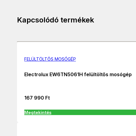
Kapcsolódó termékek
FELÜLTÖLTŐS MOSÓGÉP
Electrolux EW6TN5061H felültöltős mosógép
167 990
Ft
Megtekintés