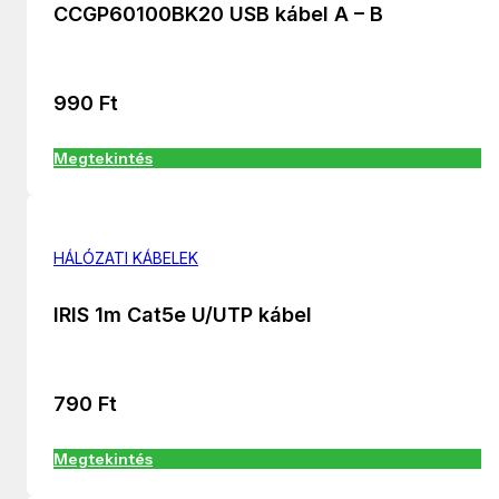
CCGP60100BK20 USB kábel A – B
990
Ft
Megtekintés
HÁLÓZATI KÁBELEK
IRIS 1m Cat5e U/UTP kábel
790
Ft
Megtekintés