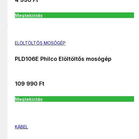
Megtekintés
ELÖLTÖLTŐS MOSÓGÉP
PLD106E Philco Elöltöltős mosógép
109 990
Ft
Megtekintés
KÁBEL