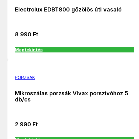
Electrolux EDBT800 gőzölős úti vasaló
8 990
Ft
Megtekintés
PORZSÁK
Mikroszálas porzsák Vivax porszívóhoz 5
db/cs
2 990
Ft