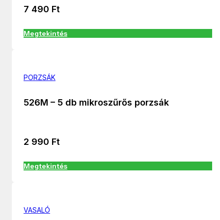
7 490
Ft
Megtekintés
PORZSÁK
526M – 5 db mikroszűrős porzsák
2 990
Ft
Megtekintés
VASALÓ