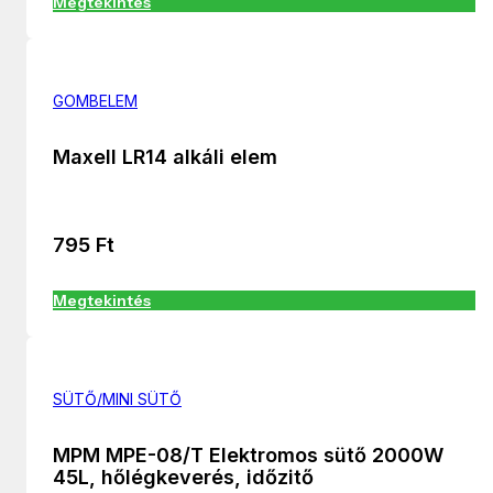
Megtekintés
GOMBELEM
Maxell LR14 alkáli elem
795
Ft
Megtekintés
SÜTŐ/MINI SÜTŐ
MPM MPE-08/T Elektromos sütő 2000W
45L, hőlégkeverés, időzitő