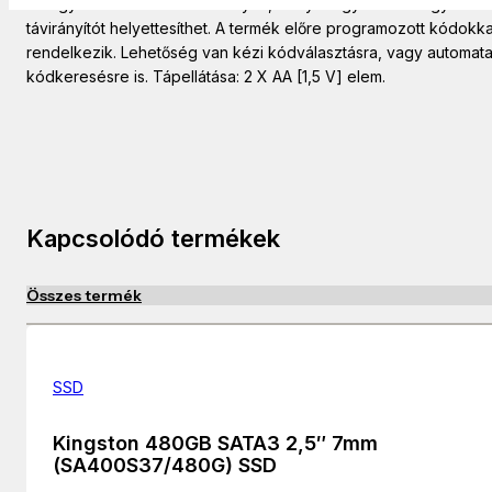
22 egy 4in1 univerzális távirányító, mellyel egyszerre négy
távirányítót helyettesíthet. A termék előre programozott kódokka
rendelkezik. Lehetőség van kézi kódválasztásra, vagy automat
kódkeresésre is. Tápellátása: 2 X AA [1,5 V] elem.
Kapcsolódó termékek
Összes termék
SSD
Kingston 480GB SATA3 2,5″ 7mm
(SA400S37/480G) SSD