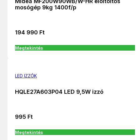
Midea MF200W90WB/W-HR elöltöltős
mosógép 9kg 1400f/p
194 990
Ft
Megtekintés
LED IZZÓK
HQLE27A603P04 LED 9,5W izzó
995
Ft
Megtekintés