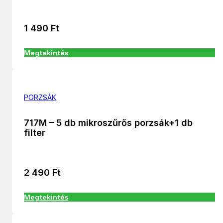
1 490
Ft
Megtekintés
PORZSÁK
717M – 5 db mikroszűrős porzsák+1 db
filter
2 490
Ft
Megtekintés