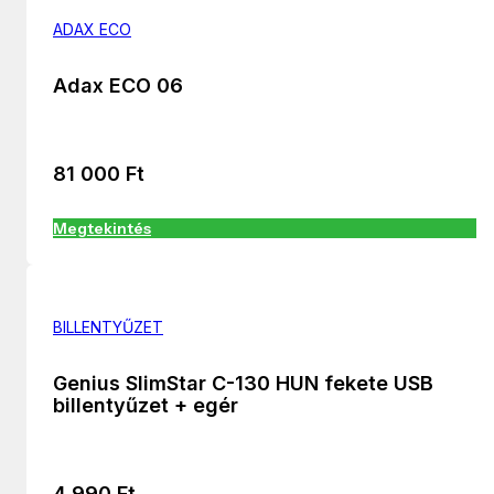
ADAX ECO
Adax ECO 06
81 000
Ft
Megtekintés
BILLENTYŰZET
Genius SlimStar C-130 HUN fekete USB
billentyűzet + egér
4 990
Ft