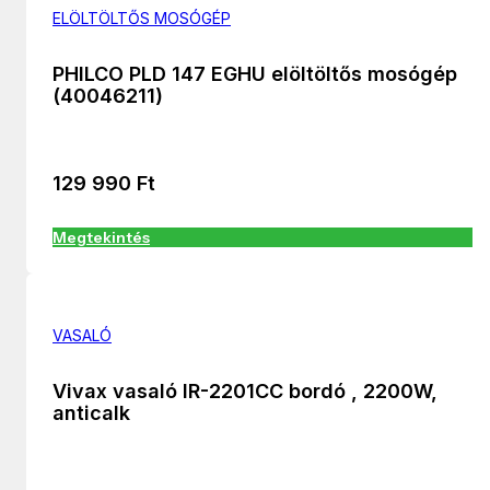
ELÖLTÖLTŐS MOSÓGÉP
PHILCO PLD 147 EGHU elöltöltős mosógép
(40046211)
129 990
Ft
Megtekintés
VASALÓ
Vivax vasaló IR-2201CC bordó , 2200W,
anticalk