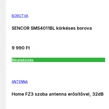
BOROTVA
SENCOR SMS4011BL körkéses borova
9 990
Ft
Megtekintés
ANTENNA
Home FZ3 szoba antenna erősítővel, 32dB