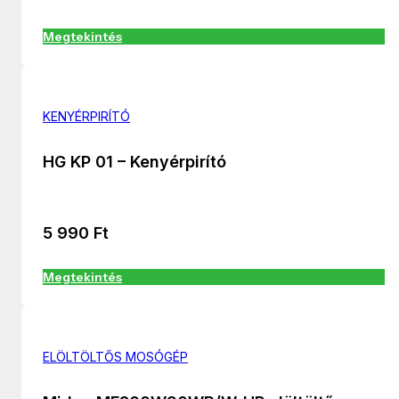
Megtekintés
KENYÉRPIRÍTÓ
HG KP 01 – Kenyérpirító
5 990
Ft
Megtekintés
ELÖLTÖLTŐS MOSÓGÉP