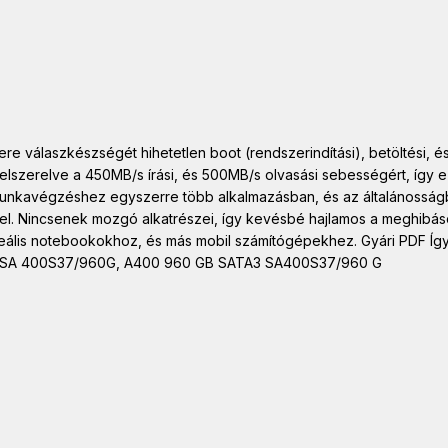
válaszkészségét hihetetlen boot (rendszerindítási), betöltési, és 
felszerelve a 450MB/s írási, és 500MB/s olvasási sebességért, íg
munkavégzéshez egyszerre több alkalmazásban, és az általánossá
el. Nincsenek mozgó alkatrészei, így kevésbé hajlamos a meghibás
ideális notebookokhoz, és más mobil számítógépekhez. Gyári PDF Íg
SA 400S37/960G, A400 960 GB SATA3 SA400S37/960 G