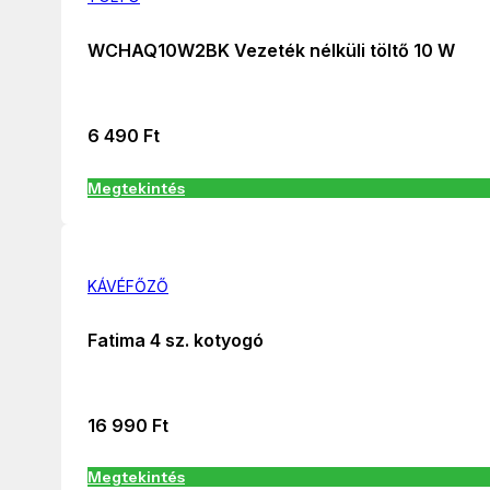
WCHAQ10W2BK Vezeték nélküli töltő 10 W
6 490
Ft
Megtekintés
KÁVÉFŐZŐ
Fatima 4 sz. kotyogó
16 990
Ft
Megtekintés