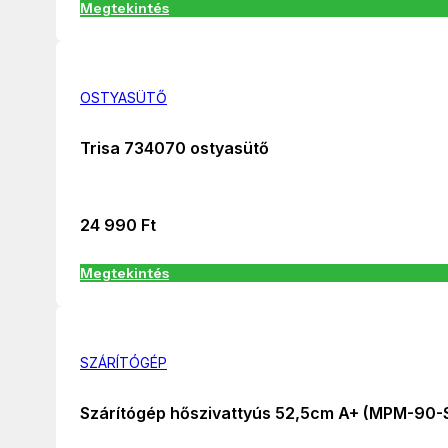
Megtekintés
OSTYASÜTŐ
Trisa 734070 ostyasütő
24 990
Ft
Megtekintés
SZÁRÍTÓGÉP
Szárítógép hőszivattyús 52,5cm A+ (MPM-90-