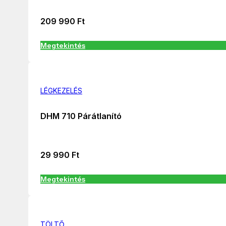
209 990
Ft
Megtekintés
LÉGKEZELÉS
DHM 710 Párátlanító
29 990
Ft
Megtekintés
TÖLTŐ