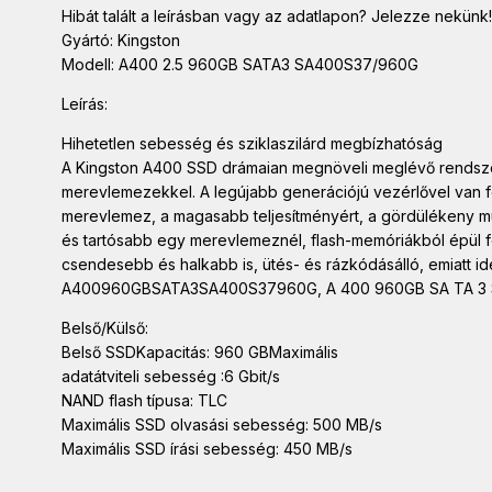
Hibát talált a leírásban vagy az adatlapon? Jelezze nekünk!
Gyártó: Kingston
Modell: A400 2.5 960GB SATA3 SA400S37/960G
Leírás:
Hihetetlen sebesség és sziklaszilárd megbízhatóság
A Kingston A400 SSD drámaian megnöveli meglévő rendszere 
merevlemezekkel. A legújabb generációjú vezérlővel van 
merevlemez, a magasabb teljesítményért, a gördülékeny 
és tartósabb egy merevlemeznél, flash-memóriákból épül f
csendesebb és halkabb is, ütés- és rázkódásálló, emiatt 
A400960GBSATA3SA400S37960G, A 400 960GB SA TA 3 
Belső/Külső:
Belső SSDKapacitás: 960 GBMaximális
adatátviteli sebesség :6 Gbit/s
NAND flash típusa: TLC
Maximális SSD olvasási sebesség: 500 MB/s
Maximális SSD írási sebesség: 450 MB/s