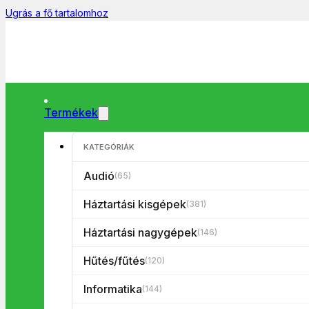
Ugrás a fő tartalomhoz
Termékek
KATEGÓRIÁK
Főoldal
/
Informatika
/
HDD/SSD
/
SSD
/
Kingston 960GB SATA3 
Audió
(65)
Háztartási kisgépek
(381)
Háztartási nagygépek
(146)
Hűtés/fűtés
(120)
Informatika
(144)