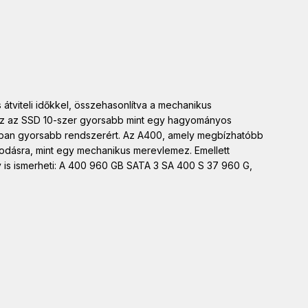
átviteli időkkel, összehasonlítva a mechanikus
y ez az SSD 10-szer gyorsabb mint egy hagyományos
gban gyorsabb rendszerért. Az A400, amely megbízhatóbb
odásra, mint egy mechanikus merevlemez. Emellett
y is ismerheti: A 400 960 GB SATA 3 SA 400 S 37 960 G,