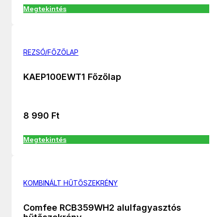
Megtekintés
REZSÓ/FŐZŐLAP
KAEP100EWT1 Főzőlap
8 990
Ft
Megtekintés
KOMBINÁLT HŰTŐSZEKRÉNY
Comfee RCB359WH2 alulfagyasztós