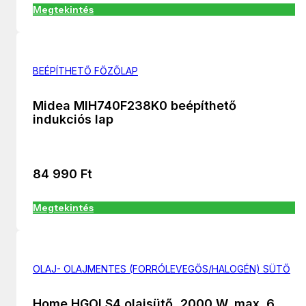
Megtekintés
BEÉPÍTHETŐ FŐZŐLAP
Midea MIH740F238K0 beépíthető
indukciós lap
84 990
Ft
Megtekintés
OLAJ- OLAJMENTES (FORRÓLEVEGŐS/HALOGÉN) SÜTŐ
Home HGOLS4 olajsütő, 2000 W, max. 6