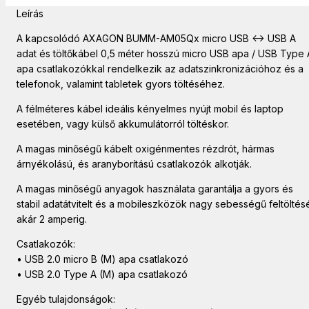
Leírás
A kapcsolódó AXAGON BUMM-AM05Qx micro USB <-> USB A
adat és töltőkábel 0,5 méter hosszú micro USB apa / USB Type 
apa csatlakozókkal rendelkezik az adatszinkronizációhoz és a
telefonok, valamint tabletek gyors töltéséhez.
A félméteres kábel ideális kényelmes nyújt mobil és laptop
esetében, vagy külső akkumulátorról töltéskor.
A magas minőségű kábelt oxigénmentes rézdrót, hármas
árnyékolású, és aranyborítású csatlakozók alkotják.
A magas minőségű anyagok használata garantálja a gyors és
stabil adatátvitelt és a mobileszközök nagy sebességű feltöltés
akár 2 amperig.
Csatlakozók:
• USB 2.0 micro B (M) apa csatlakozó
• USB 2.0 Type A (M) apa csatlakozó
Egyéb tulajdonságok: