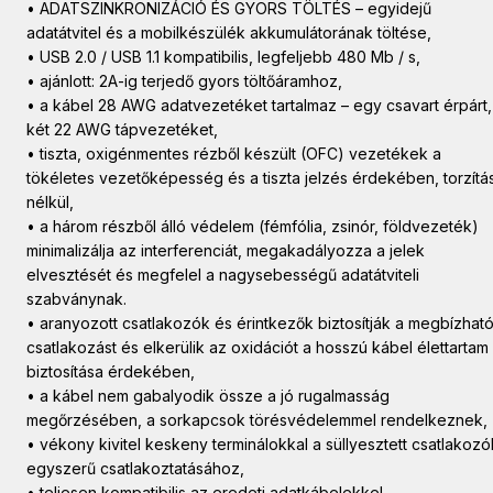
• ADATSZINKRONIZÁCIÓ ÉS GYORS TÖLTÉS – egyidejű
adatátvitel és a mobilkészülék akkumulátorának töltése,
• USB 2.0 / USB 1.1 kompatibilis, legfeljebb 480 Mb / s,
• ajánlott: 2A-ig terjedő gyors töltőáramhoz,
• a kábel 28 AWG adatvezetéket tartalmaz – egy csavart érpárt,
két 22 AWG tápvezetéket,
• tiszta, oxigénmentes rézből készült (OFC) vezetékek a
tökéletes vezetőképesség és a tiszta jelzés érdekében, torzítá
nélkül,
• a három részből álló védelem (fémfólia, zsinór, földvezeték)
minimalizálja az interferenciát, megakadályozza a jelek
elvesztését és megfelel a nagysebességű adatátviteli
szabványnak.
• aranyozott csatlakozók és érintkezők biztosítják a megbízhat
csatlakozást és elkerülik az oxidációt a hosszú kábel élettartam
biztosítása érdekében,
• a kábel nem gabalyodik össze a jó rugalmasság
megőrzésében, a sorkapcsok törésvédelemmel rendelkeznek,
• vékony kivitel keskeny terminálokkal a süllyesztett csatlakozó
egyszerű csatlakoztatásához,
• teljesen kompatibilis az eredeti adatkábelekkel,