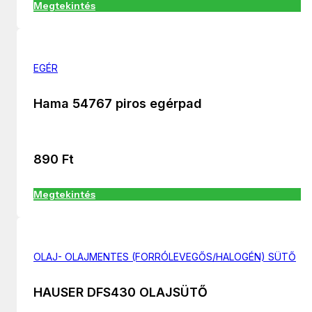
Megtekintés
EGÉR
Hama 54767 piros egérpad
890
Ft
Megtekintés
OLAJ- OLAJMENTES (FORRÓLEVEGŐS/HALOGÉN) SÜTŐ
HAUSER DFS430 OLAJSÜTŐ