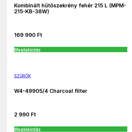
Kombinált hűtőszekrény fehér 215 L (MPM-
215-KB-38W)
169 990
Ft
Megtekintés
SZŰRŐK
W4-49905/4 Charcoal filter
2 990
Ft
Megtekintés