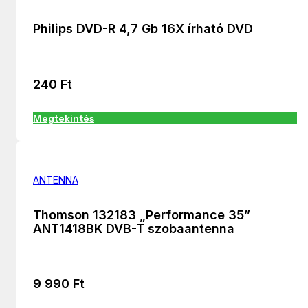
Philips DVD-R 4,7 Gb 16X írható DVD
240
Ft
Megtekintés
ANTENNA
Thomson 132183 „Performance 35”
ANT1418BK DVB-T szobaantenna
9 990
Ft