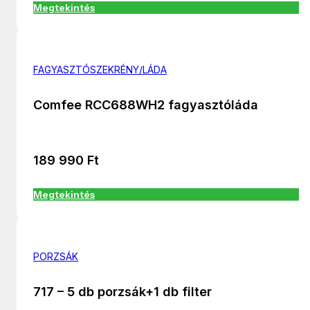
Megtekintés
FAGYASZTÓSZEKRÉNY/LÁDA
Comfee RCC688WH2 fagyasztóláda
189 990
Ft
Megtekintés
PORZSÁK
717 – 5 db porzsák+1 db filter