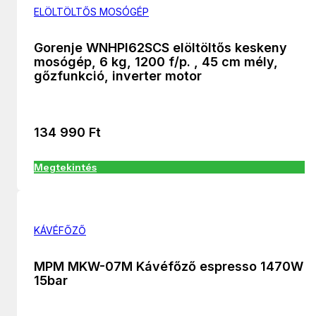
ELÖLTÖLTŐS MOSÓGÉP
Gorenje WNHPI62SCS elöltöltős keskeny
mosógép, 6 kg, 1200 f/p. , 45 cm mély,
gőzfunkció, inverter motor
134 990
Ft
Megtekintés
KÁVÉFŐZŐ
MPM MKW-07M Kávéfőző espresso 1470W
15bar