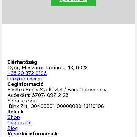
Elérhetőség
Győr, Mészáros Lőrinc u. 13, 9023
+36 20 372 0196
info@ebudai.hu
Céginformáció
Elektro Budai Szaküzlet / Budai Ferenc e.v.
Adószám: 67074097-2-28
Számlaszám:
‎ Binx Zrt.: 30400001-00000000-13119108
Rólunk
Shop
Cégünkről
Blog
Vásárlói információk