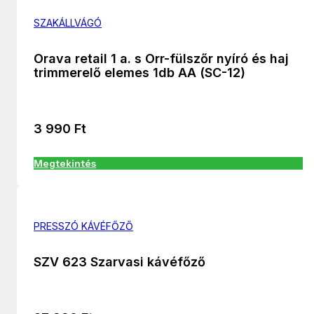
SZAKÁLLVÁGÓ
Orava retail 1 a. s Orr-fülszőr nyíró és haj
trimmerelő elemes 1db AA (SC-12)
3 990
Ft
Megtekintés
PRESSZÓ KÁVÉFŐZŐ
SZV 623 Szarvasi kávéfőző