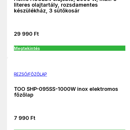
literes olajtartály, rozsdamentes
készülékház, 3 sütőkosár
29 990
Ft
Megtekintés
REZSÓ/FŐZŐLAP
TOO SHP-095SS-1000W inox elektromos
főzőlap
7 990
Ft