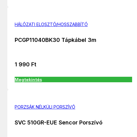
HÁLÓZATI ELOSZTÓ/HOSSZABBÍTÓ
PCGP11040BK30 Tápkábel 3m
1 990
Ft
Megtekintés
PORZSÁK NÉLKÜLI PORSZÍVÓ
SVC 510GR-EUE Sencor Porszívó