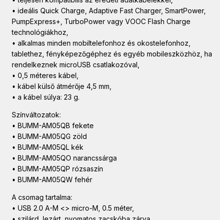
• ideális Quick Charge, Adaptive Fast Charger, SmartPower,
PumpExpress+, TurboPower vagy VOOC Flash Charge
technológiákhoz,
• alkalmas minden mobiltelefonhoz és okostelefonhoz,
tablethez, fényképezőgéphez és egyéb mobileszközhöz, ha
rendelkeznek microUSB csatlakozóval,
• 0,5 méteres kábel,
• kábel külső átmérője 4,5 mm,
• a kábel súlya: 23 g.
Színváltozatok:
• BUMM-AM05QB fekete
• BUMM-AM05QG zöld
• BUMM-AM05QL kék
• BUMM-AM05QO narancssárga
• BUMM-AM05QP rózsaszín
• BUMM-AM05QW fehér
A csomag tartalma:
• USB 2.0 A-M <> micro-M, 0.5 méter,
• szilárd, lezárt, nyomatos zacskóba zárva,