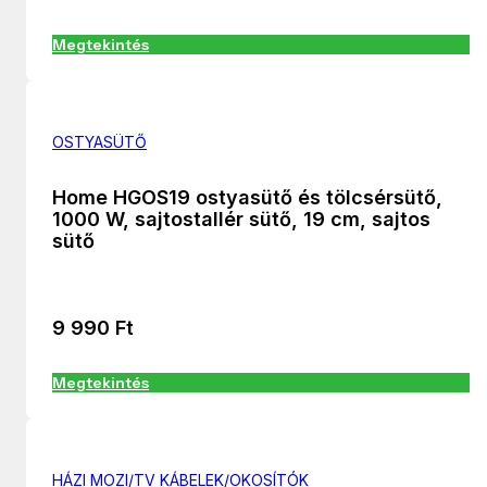
Megtekintés
OSTYASÜTŐ
Home HGOS19 ostyasütő és tölcsérsütő,
1000 W, sajtostallér sütő, 19 cm, sajtos
sütő
9 990
Ft
Megtekintés
HÁZI MOZI/TV KÁBELEK/OKOSÍTÓK