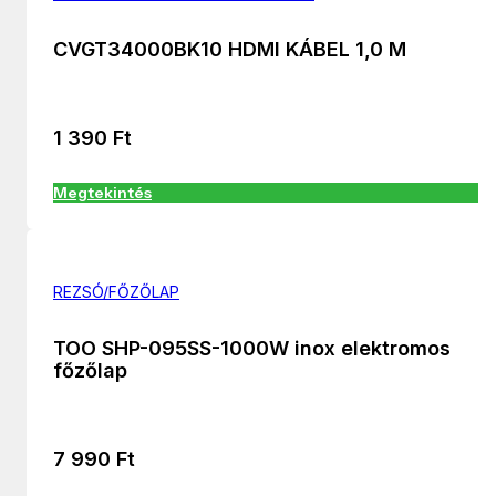
CVGT34000BK10 HDMI KÁBEL 1,0 M
1 390
Ft
Megtekintés
REZSÓ/FŐZŐLAP
TOO SHP-095SS-1000W inox elektromos
főzőlap
7 990
Ft