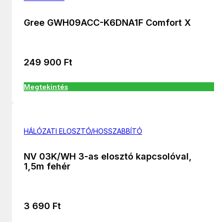
Gree GWH09ACC-K6DNA1F Comfort X
249 900
Ft
Megtekintés
HÁLÓZATI ELOSZTÓ/HOSSZABBÍTÓ
NV 03K/WH 3-as elosztó kapcsolóval,
1,5m fehér
3 690
Ft