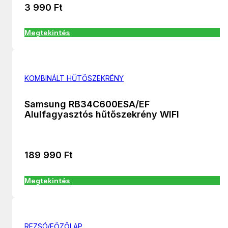
3 990
Ft
Megtekintés
KOMBINÁLT HŰTŐSZEKRÉNY
Samsung RB34C600ESA/EF
Alulfagyasztós hűtőszekrény WIFI
189 990
Ft
Megtekintés
REZSÓ/FŐZŐLAP