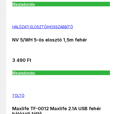
Megtekintés
HÁLÓZATI ELOSZTÓ/HOSSZABBÍTÓ
NV 5/WH 5-ös elosztó 1,5m fehér
3 490
Ft
Megtekintés
TÖLTŐ
Maxlife TF-0012 Maxlife 2.1A USB fehér
hálózati töltő