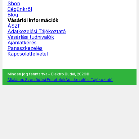
Shop
Cégünkről
Blog
Vásárlói információk
ÁSZF
Adatkezelési Tájékoztató
Vásárlási tudnivalók
Ajánlatkérés
Panaszkezelés
Kapcsolatfelvétel
Minden jog fenntartva – Elektro Budai, 2026©
Általános Szerződési Feltételek
Adatkezelési Tájékoztató