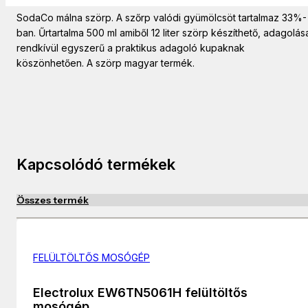
Cukormentes: NEM
SodaCo málna szörp. A szőrp valódi gyümölcsöt tartalmaz 33%-
ban. Űrtartalma 500 ml amiből 12 liter szörp készíthető, adagolás
rendkívül egyszerű a praktikus adagoló kupaknak
köszönhetően. A szörp magyar termék.
Kapcsolódó termékek
Összes termék
FELÜLTÖLTŐS MOSÓGÉP
Electrolux EW6TN5061H felültöltős
mosógép