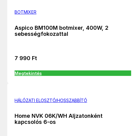
BOTMIXER
Aspico BM100M botmixer, 400W, 2
sebességfokozattal
7 990
Ft
Megtekintés
HÁLÓZATI ELOSZTÓ/HOSSZABBÍTÓ
Home NVK 06K/WH Aljzatonként
kapcsolós 6-os