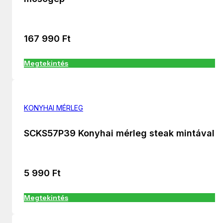
167 990
Ft
Megtekintés
KONYHAI MÉRLEG
SCKS57P39 Konyhai mérleg steak mintával
5 990
Ft
Megtekintés