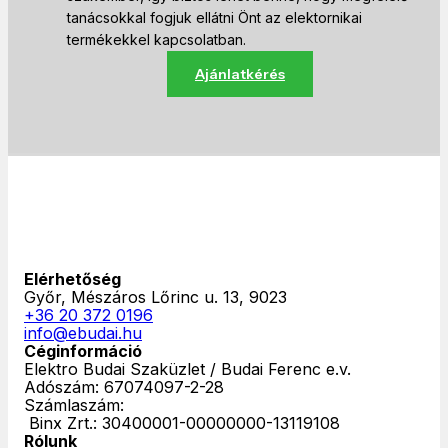
tanácsokkal fogjuk ellátni Önt az elektornikai
termékekkel kapcsolatban.
Ajánlatkérés
Elérhetőség
Győr, Mészáros Lőrinc u. 13, 9023
+36 20 372 0196
info@ebudai.hu
Céginformáció
Elektro Budai Szaküzlet / Budai Ferenc e.v.
Adószám: 67074097-2-28
Számlaszám:
‎ Binx Zrt.: 30400001-00000000-13119108
Rólunk