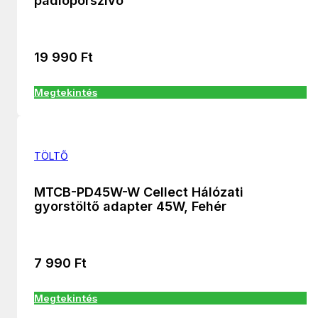
padlóporszívó
19 990
Ft
Megtekintés
TÖLTŐ
MTCB-PD45W-W Cellect Hálózati
gyorstöltő adapter 45W, Fehér
7 990
Ft
Megtekintés