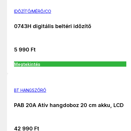
IDŐZÍTÓ/MÉRŐ/CO
0743H digitális beltéri időzítő
5 990
Ft
Megtekintés
BT HANGSZÓRÓ
PAB 20A Atív hangdoboz 20 cm akku, LCD
42 990
Ft