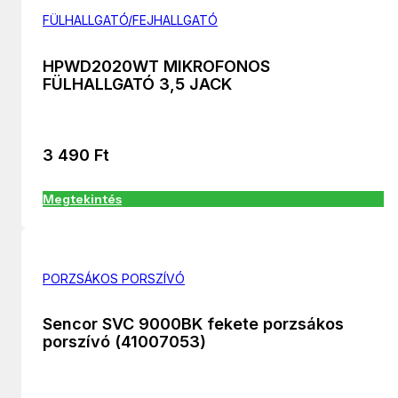
FÜLHALLGATÓ/FEJHALLGATÓ
HPWD2020WT MIKROFONOS
FÜLHALLGATÓ 3,5 JACK
3 490
Ft
Megtekintés
PORZSÁKOS PORSZÍVÓ
Sencor SVC 9000BK fekete porzsákos
porszívó (41007053)