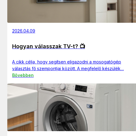
2026.04.09
Hogyan válasszak TV-t? 📺
A cikk célja, hogy segítsen eligazodni a mosogatógép
választás fő szempontjai között. A megfelelő készülék…
Bővebben