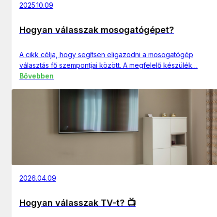
2025.10.09
Hogyan válasszak mosogatógépet?
A cikk célja, hogy segítsen eligazodni a mosogatógép
választás fő szempontjai között. A megfelelő készülék…
Bővebben
2026.04.09
Hogyan válasszak TV-t? 📺