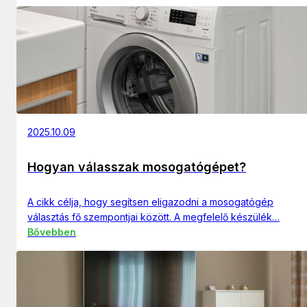
2025.10.09
Hogyan válasszak mosogatógépet?
A cikk célja, hogy segítsen eligazodni a mosogatógép
választás fő szempontjai között. A megfelelő készülék…
Bővebben