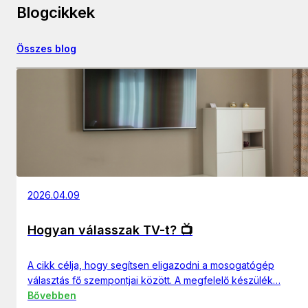
Blogcikkek
Összes blog
2026.04.09
Hogyan válasszak TV-t? 📺
A cikk célja, hogy segítsen eligazodni a mosogatógép
választás fő szempontjai között. A megfelelő készülék…
Bővebben