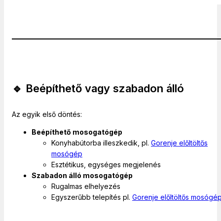
🔹 Beépíthető vagy szabadon álló
Az egyik első döntés:
Beépíthető mosogatógép
Konyhabútorba illeszkedik, pl.
Gorenje előltöltős
mosógép
Esztétikus, egységes megjelenés
Szabadon álló mosogatógép
Rugalmas elhelyezés
Egyszerűbb telepítés pl.
Gorenje előltöltős mosógé