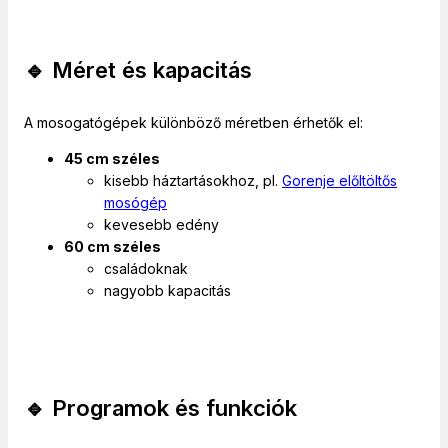
🔹 Méret és kapacitás
A mosogatógépek különböző méretben érhetők el:
45 cm széles
kisebb háztartásokhoz, pl.
Gorenje előltöltős
mosógép
kevesebb edény
60 cm széles
családoknak
nagyobb kapacitás
🔹 Programok és funkciók