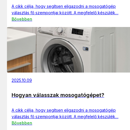
A cikk célja, hogy segítsen eligazodni a mosogatógép
választás fő szempontjai között. A megfelelő készülék…
Bővebben
2025.10.09
Hogyan válasszak mosogatógépet?
A cikk célja, hogy segítsen eligazodni a mosogatógép
választás fő szempontjai között. A megfelelő készülék…
Bővebben