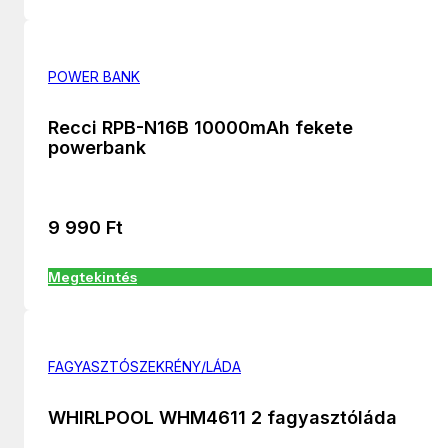
POWER BANK
Recci RPB-N16B 10000mAh fekete
powerbank
9 990
Ft
Megtekintés
FAGYASZTÓSZEKRÉNY/LÁDA
WHIRLPOOL WHM4611 2 fagyasztóláda