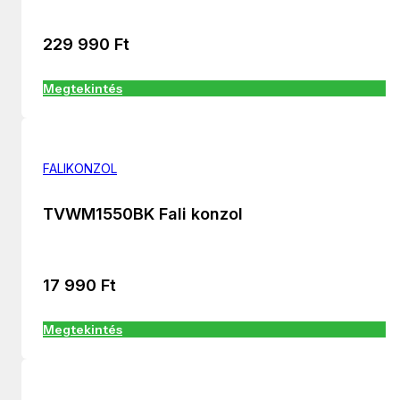
229 990
Ft
Megtekintés
FALIKONZOL
TVWM1550BK Fali konzol
17 990
Ft
Megtekintés