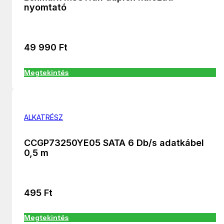
nyomtató
49 990
Ft
Megtekintés
ALKATRÉSZ
CCGP73250YE05 SATA 6 Db/s adatkábel
0,5 m
495
Ft
Megtekintés