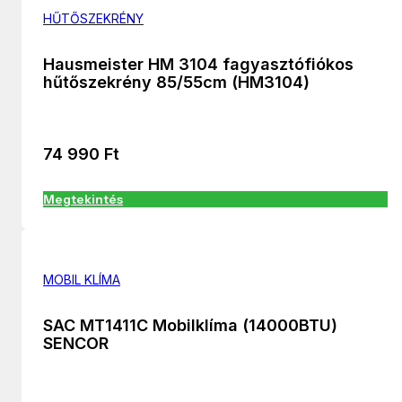
HŰTŐSZEKRÉNY
Hausmeister HM 3104 fagyasztófiókos
hűtőszekrény 85/55cm (HM3104)
74 990
Ft
Megtekintés
MOBIL KLÍMA
SAC MT1411C Mobilklíma (14000BTU)
SENCOR