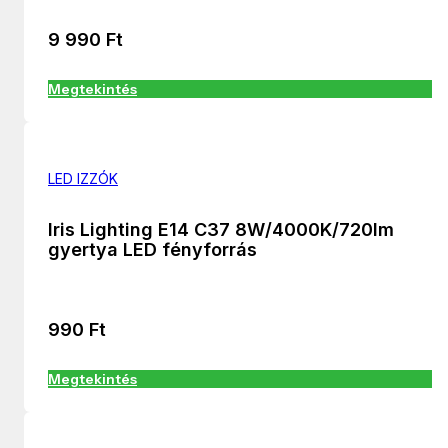
9 990
Ft
Megtekintés
LED IZZÓK
Iris Lighting E14 C37 8W/4000K/720lm
gyertya LED fényforrás
990
Ft
Megtekintés