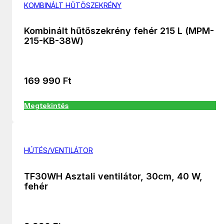
KOMBINÁLT HŰTŐSZEKRÉNY
Kombinált hűtőszekrény fehér 215 L (MPM-
215-KB-38W)
169 990
Ft
Megtekintés
HÚTÉS/VENTILÁTOR
TF30WH Asztali ventilátor, 30cm, 40 W,
fehér