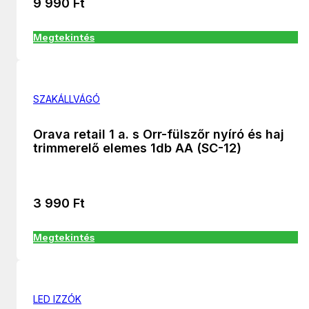
9 990
Ft
Megtekintés
SZAKÁLLVÁGÓ
Orava retail 1 a. s Orr-fülszőr nyíró és haj
trimmerelő elemes 1db AA (SC-12)
3 990
Ft
Megtekintés
LED IZZÓK