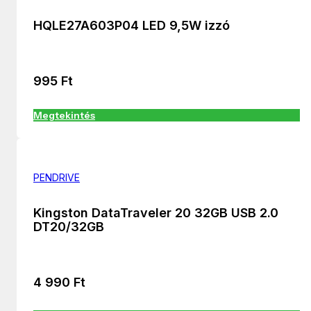
HQLE27A603P04 LED 9,5W izzó
995
Ft
Megtekintés
PENDRIVE
Kingston DataTraveler 20 32GB USB 2.0
DT20/32GB
4 990
Ft