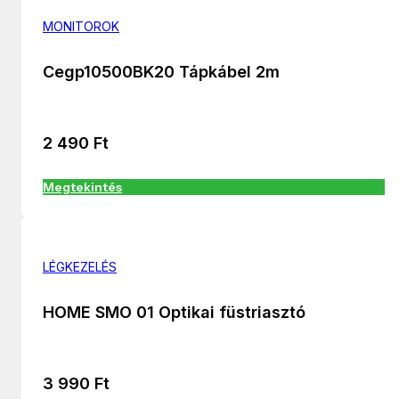
MONITOROK
Cegp10500BK20 Tápkábel 2m
2 490
Ft
Megtekintés
LÉGKEZELÉS
HOME SMO 01 Optikai füstriasztó
3 990
Ft