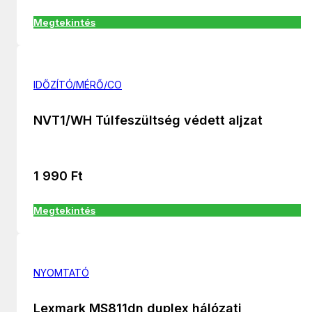
Megtekintés
IDŐZÍTÓ/MÉRŐ/CO
NVT1/WH Túlfeszültség védett aljzat
1 990
Ft
Megtekintés
NYOMTATÓ
Lexmark MS811dn duplex hálózati