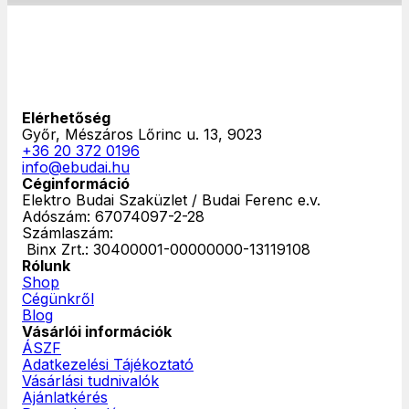
Elérhetőség
Győr, Mészáros Lőrinc u. 13, 9023
+36 20 372 0196
info@ebudai.hu
Céginformáció
Elektro Budai Szaküzlet / Budai Ferenc e.v.
Adószám: 67074097-2-28
Számlaszám:
‎ Binx Zrt.: 30400001-00000000-13119108
Rólunk
Shop
Cégünkről
Blog
Vásárlói információk
ÁSZF
Adatkezelési Tájékoztató
Vásárlási tudnivalók
Ajánlatkérés