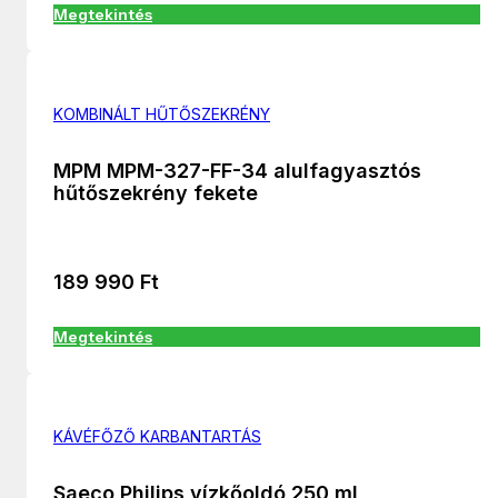
Megtekintés
KOMBINÁLT HŰTŐSZEKRÉNY
MPM MPM-327-FF-34 alulfagyasztós
hűtőszekrény fekete
189 990
Ft
Megtekintés
KÁVÉFŐZŐ KARBANTARTÁS
Saeco Philips vízkőoldó 250 ml