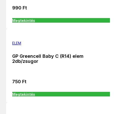
990
Ft
Megtekintés
ELEM
GP Greencell Baby C (R14) elem
2db/zsugor
750
Ft
Megtekintés