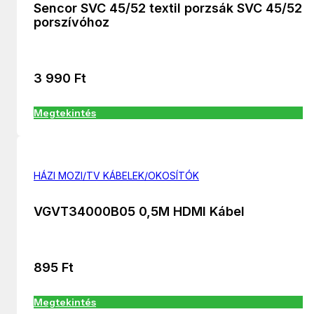
Sencor SVC 45/52 textil porzsák SVC 45/52
porszívóhoz
3 990
Ft
Megtekintés
HÁZI MOZI/TV KÁBELEK/OKOSÍTÓK
VGVT34000B05 0,5M HDMI Kábel
895
Ft
Megtekintés