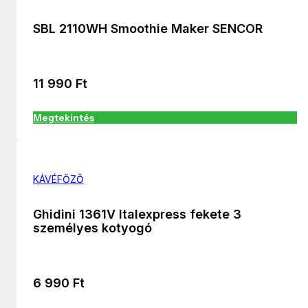
SBL 2110WH Smoothie Maker SENCOR
11 990
Ft
Megtekintés
KÁVÉFŐZŐ
Ghidini 1361V Italexpress fekete 3
személyes kotyogó
6 990
Ft