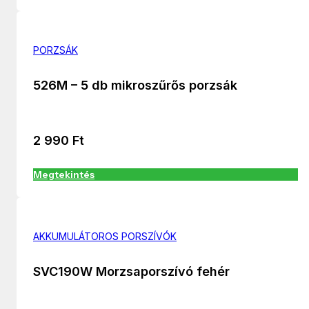
PORZSÁK
526M – 5 db mikroszűrős porzsák
2 990
Ft
Megtekintés
AKKUMULÁTOROS PORSZÍVÓK
SVC190W Morzsaporszívó fehér