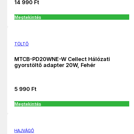
14 990
Ft
Megtekintés
TÖLTŐ
MTCB-PD20WNE-W Cellect Hálózati
gyorstöltő adapter 20W, Fehér
5 990
Ft
Megtekintés
HAJVÁGÓ