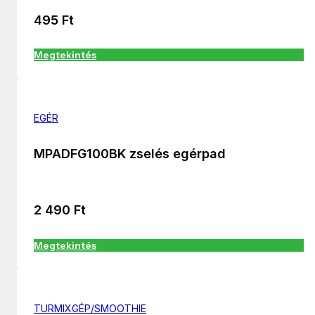
495
Ft
Megtekintés
EGÉR
MPADFG100BK zselés egérpad
2 490
Ft
Megtekintés
TURMIXGÉP/SMOOTHIE