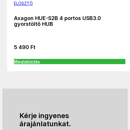
ELOSZTÓ
Axagon HUE-S2B 4 portos USB3.0
gyorstöltő HUB
5 490
Ft
Megtekintés
Kérje ingyenes
árajánlatunkat.