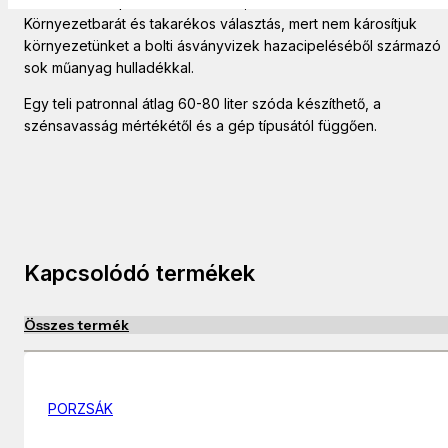
Használatával pillanatok alatt friss, szénsavas vizet készíthetünk
Környezetbarát és takarékos választás, mert nem károsítjuk
környezetünket a bolti ásványvizek hazacipeléséből származó
sok műanyag hulladékkal.
Egy teli patronnal átlag 60-80 liter szóda készíthető, a
szénsavasság mértékétől és a gép típusától függően.
Kapcsolódó termékek
Összes termék
PORZSÁK