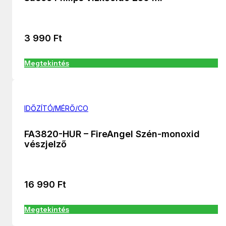
3 990
Ft
Megtekintés
IDŐZÍTÓ/MÉRŐ/CO
FA3820-HUR – FireAngel Szén-monoxid
vészjelző
16 990
Ft
Megtekintés