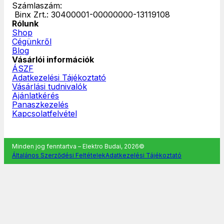
Számlaszám:
‎ Binx Zrt.: 30400001-00000000-13119108
Rólunk
Shop
Cégünkről
Blog
Vásárlói információk
ÁSZF
Adatkezelési Tájékoztató
Vásárlási tudnivalók
Ajánlatkérés
Panaszkezelés
Kapcsolatfelvétel
Minden jog fenntartva – Elektro Budai, 2026©
Általános Szerződési Feltételek
Adatkezelési Tájékoztató