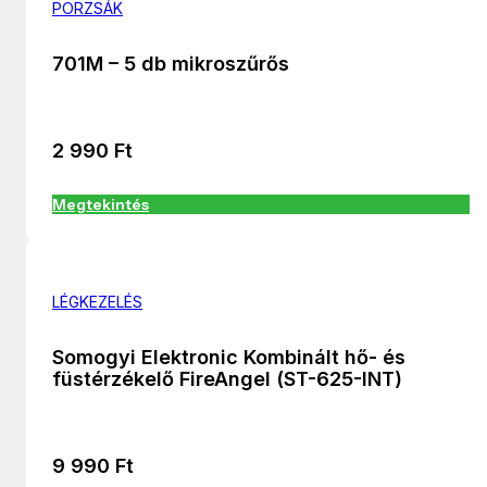
PORZSÁK
701M – 5 db mikroszűrős
2 990
Ft
Megtekintés
LÉGKEZELÉS
Somogyi Elektronic Kombinált hő- és
füstérzékelő FireAngel (ST-625-INT)
9 990
Ft