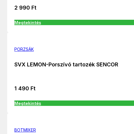
2 990
Ft
Megtekintés
PORZSÁK
SVX LEMON-Porszívó tartozék SENCOR
1 490
Ft
Megtekintés
BOTMIXER