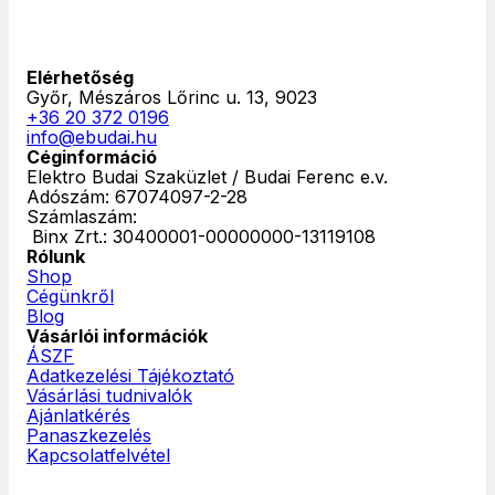
Elérhetőség
Győr, Mészáros Lőrinc u. 13, 9023
+36 20 372 0196
info@ebudai.hu
Céginformáció
Elektro Budai Szaküzlet / Budai Ferenc e.v.
Adószám: 67074097-2-28
Számlaszám:
‎ Binx Zrt.: 30400001-00000000-13119108
Rólunk
Shop
Cégünkről
Blog
Vásárlói információk
ÁSZF
Adatkezelési Tájékoztató
Vásárlási tudnivalók
Ajánlatkérés
Panaszkezelés
Kapcsolatfelvétel