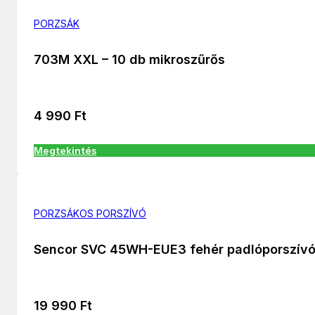
PORZSÁK
703M XXL – 10 db mikroszűrős
4 990
Ft
Megtekintés
PORZSÁKOS PORSZÍVÓ
Sencor SVC 45WH-EUE3 fehér padlóporszív
19 990
Ft