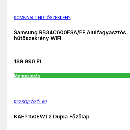
KOMBINÁLT HŰTŐSZEKRÉNY
Samsung RB34C600ESA/EF Alulfagyasztós
hűtőszekrény WIFI
189 990
Ft
Megtekintés
REZSÓ/FŐZŐLAP
KAEP150EWT2 Dupla Főzőlap