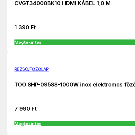
CVGT34000BK10 HDMI KÁBEL 1,0 M
1 390
Ft
Megtekintés
REZSÓ/FŐZŐLAP
TOO SHP-095SS-1000W inox elektromos főz
7 990
Ft
Megtekintés