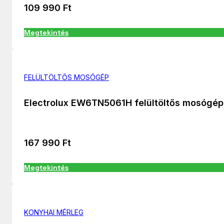
109 990
Ft
Megtekintés
FELÜLTÖLTŐS MOSÓGÉP
Electrolux EW6TN5061H felültöltős mosógép
167 990
Ft
Megtekintés
KONYHAI MÉRLEG