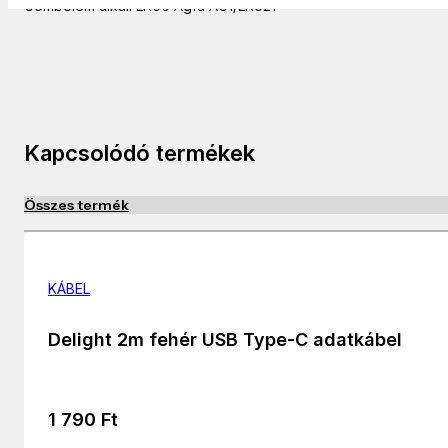
Gombelem alkáli LR60 Agfa AG1/LR621
Kapcsolódó termékek
Összes termék
KÁBEL
Delight 2m fehér USB Type-C adatkábel
1 790
Ft