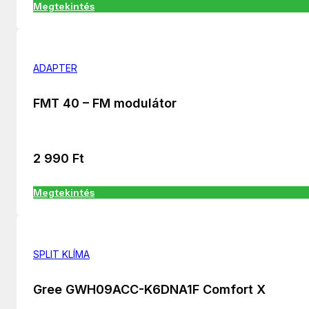
Megtekintés
ADAPTER
FMT 40 – FM modulátor
2 990
Ft
Megtekintés
SPLIT KLÍMA
Gree GWH09ACC-K6DNA1F Comfort X