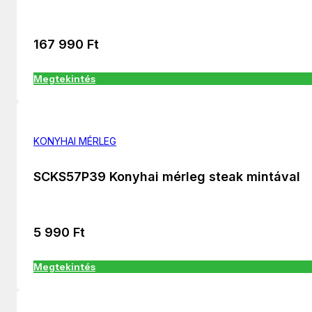
167 990
Ft
Megtekintés
KONYHAI MÉRLEG
SCKS57P39 Konyhai mérleg steak mintával
5 990
Ft
Megtekintés