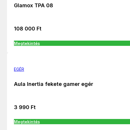
Glamox TPA 08
108 000
Ft
Megtekintés
EGÉR
Aula Inertia fekete gamer egér
3 990
Ft
Megtekintés