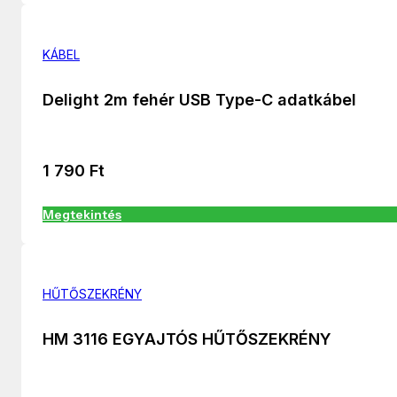
KÁBEL
Delight 2m fehér USB Type-C adatkábel
1 790
Ft
Megtekintés
HŰTŐSZEKRÉNY
HM 3116 EGYAJTÓS HŰTŐSZEKRÉNY