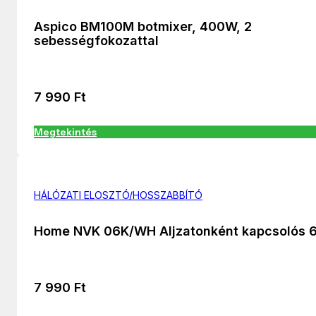
Aspico BM100M botmixer, 400W, 2
sebességfokozattal
7 990
Ft
Megtekintés
HÁLÓZATI ELOSZTÓ/HOSSZABBÍTÓ
Home NVK 06K/WH Aljzatonként kapcsolós 
7 990
Ft