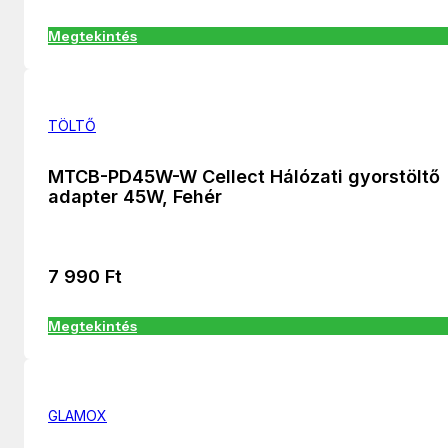
Megtekintés
TÖLTŐ
MTCB-PD45W-W Cellect Hálózati gyorstöltő
adapter 45W, Fehér
7 990
Ft
Megtekintés
GLAMOX