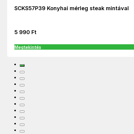
SCKS57P39 Konyhai mérleg steak mintával
5 990
Ft
Megtekintés