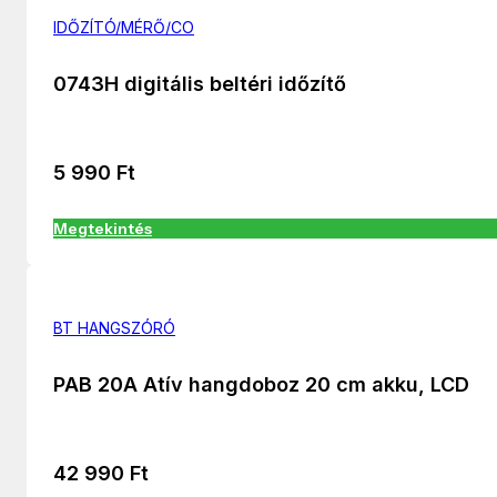
IDŐZÍTÓ/MÉRŐ/CO
0743H digitális beltéri időzítő
5 990
Ft
Megtekintés
BT HANGSZÓRÓ
PAB 20A Atív hangdoboz 20 cm akku, LCD
42 990
Ft