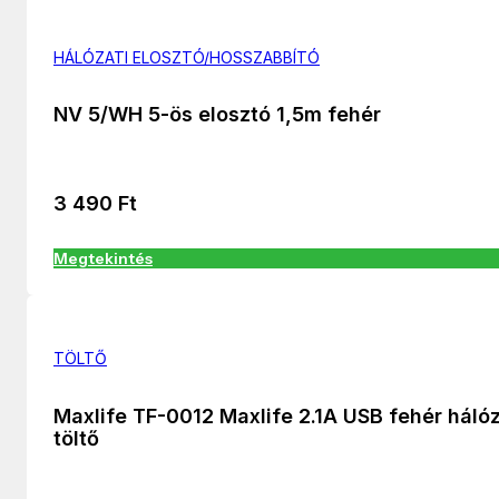
HÁLÓZATI ELOSZTÓ/HOSSZABBÍTÓ
NV 5/WH 5-ös elosztó 1,5m fehér
3 490
Ft
Megtekintés
TÖLTŐ
Maxlife TF-0012 Maxlife 2.1A USB fehér hálóz
töltő