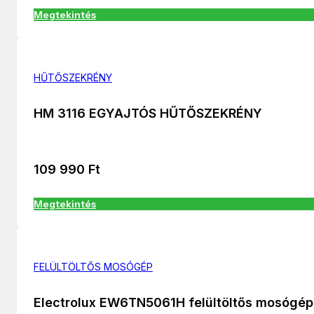
Megtekintés
HŰTŐSZEKRÉNY
HM 3116 EGYAJTÓS HŰTŐSZEKRÉNY
109 990
Ft
Megtekintés
FELÜLTÖLTŐS MOSÓGÉP
Electrolux EW6TN5061H felültöltős mosógép