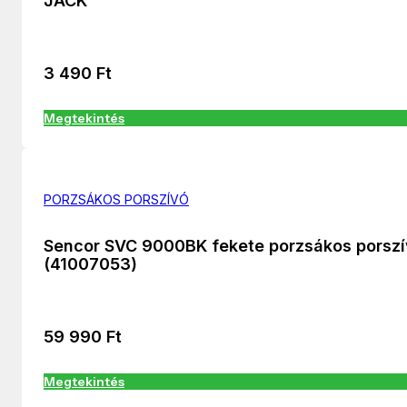
JACK
3 490
Ft
Megtekintés
PORZSÁKOS PORSZÍVÓ
Sencor SVC 9000BK fekete porzsákos porsz
(41007053)
59 990
Ft
Megtekintés