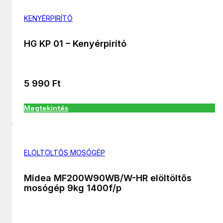
KENYÉRPIRÍTÓ
HG KP 01 – Kenyérpirító
5 990
Ft
Megtekintés
ELÖLTÖLTŐS MOSÓGÉP
Midea MF200W90WB/W-HR elöltöltős
mosógép 9kg 1400f/p