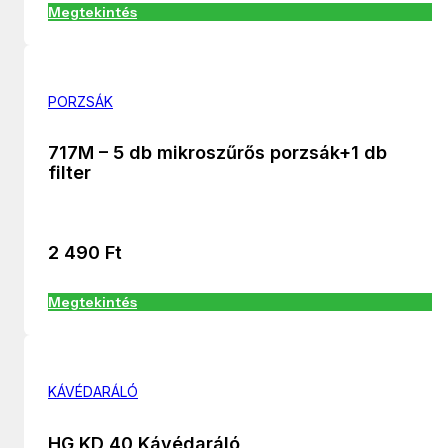
Megtekintés
PORZSÁK
717M – 5 db mikroszűrős porzsák+1 db
filter
2 490
Ft
Megtekintés
KÁVÉDARÁLÓ
HG KD 40 Kávédaráló