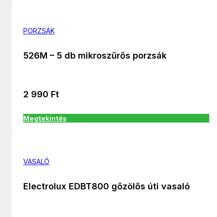
PORZSÁK
526M – 5 db mikroszűrős porzsák
2 990
Ft
Megtekintés
VASALÓ
Electrolux EDBT800 gőzölős úti vasaló