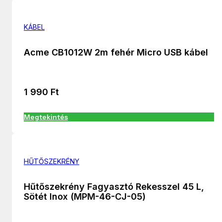
KÁBEL
Acme CB1012W 2m fehér Micro USB kábel
1 990
Ft
Megtekintés
HŰTŐSZEKRÉNY
Hűtőszekrény Fagyasztó Rekesszel 45 L,
Sötét Inox (MPM-46-CJ-05)