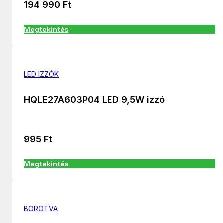
194 990
Ft
Megtekintés
LED IZZÓK
HQLE27A603P04 LED 9,5W izzó
995
Ft
Megtekintés
BOROTVA