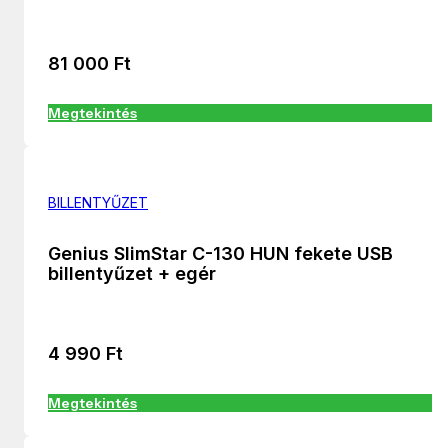
81 000
Ft
Megtekintés
BILLENTYŰZET
Genius SlimStar C-130 HUN fekete USB
billentyűzet + egér
4 990
Ft
Megtekintés