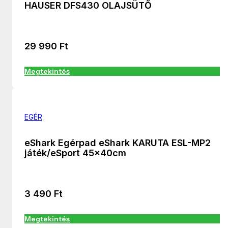
HAUSER DFS430 OLAJSÜTŐ
29 990
Ft
Megtekintés
EGÉR
eShark Egérpad eShark KARUTA ESL-MP2
játék/eSport 45x40cm
3 490
Ft
Megtekintés