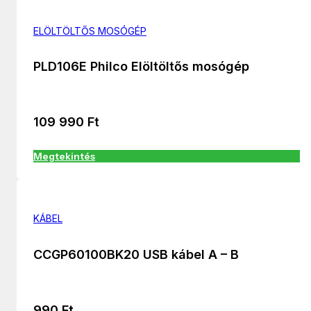
ELÖLTÖLTŐS MOSÓGÉP
PLD106E Philco Elöltöltős mosógép
109 990
Ft
Megtekintés
KÁBEL
CCGP60100BK20 USB kábel A – B
990
Ft