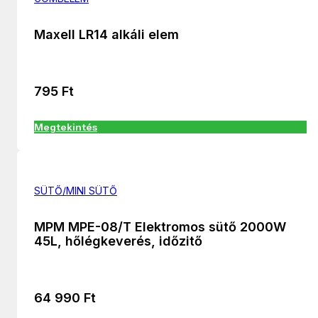
Maxell LR14 alkáli elem
795
Ft
Megtekintés
SÜTŐ/MINI SÜTŐ
MPM MPE-08/T Elektromos sütő 2000W
45L, hőlégkeverés, időzitő
64 990
Ft