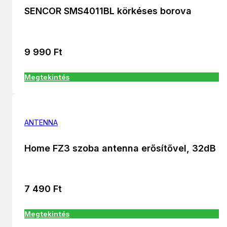
SENCOR SMS4011BL körkéses borova
9 990
Ft
Megtekintés
ANTENNA
Home FZ3 szoba antenna erősítővel, 32dB
7 490
Ft
Megtekintés