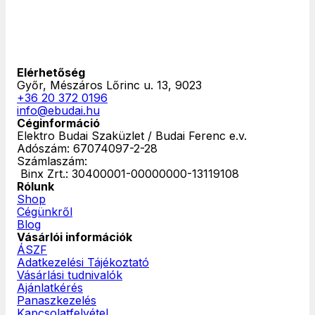
Elérhetőség
Győr, Mészáros Lőrinc u. 13, 9023
+36 20 372 0196
info@ebudai.hu
Céginformáció
Elektro Budai Szaküzlet / Budai Ferenc e.v.
Adószám: 67074097-2-28
Számlaszám:
‎ Binx Zrt.: 30400001-00000000-13119108
Rólunk
Shop
Cégünkről
Blog
Vásárlói információk
ÁSZF
Adatkezelési Tájékoztató
Vásárlási tudnivalók
Ajánlatkérés
Panaszkezelés
Kapcsolatfelvétel