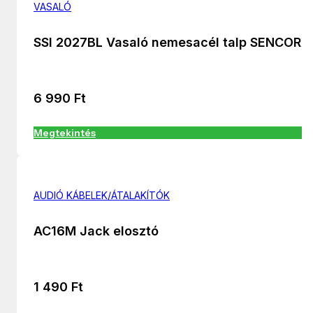
VASALÓ
SSI 2027BL Vasaló nemesacél talp SENCOR
6 990
Ft
Megtekintés
AUDIÓ KÁBELEK/ÁTALAKÍTÓK
AC16M Jack elosztó
1 490
Ft