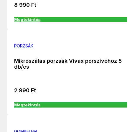
8 990
Ft
Megtekintés
PORZSÁK
Mikroszálas porzsák Vivax porszívóhoz 5
db/cs
2 990
Ft
Megtekintés
GOMBELEM