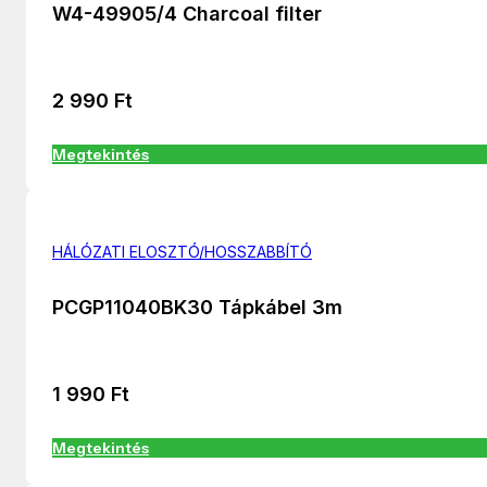
W4-49905/4 Charcoal filter
2 990
Ft
Megtekintés
HÁLÓZATI ELOSZTÓ/HOSSZABBÍTÓ
PCGP11040BK30 Tápkábel 3m
1 990
Ft
Megtekintés