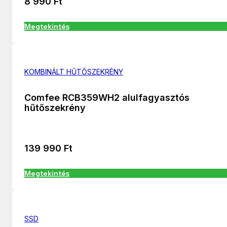
8 990
Ft
Megtekintés
KOMBINÁLT HŰTŐSZEKRÉNY
Comfee RCB359WH2 alulfagyasztós
hűtőszekrény
139 990
Ft
Megtekintés
SSD