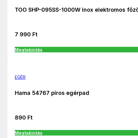
TOO SHP-095SS-1000W inox elektromos főz
7 990
Ft
Megtekintés
EGÉR
Hama 54767 piros egérpad
890
Ft
Megtekintés