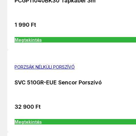
PCGP11040BK30 Tápkábel 3m
1 990
Ft
Megtekintés
PORZSÁK NÉLKÜLI PORSZÍVÓ
SVC 510GR-EUE Sencor Porszívó
32 900
Ft
Megtekintés