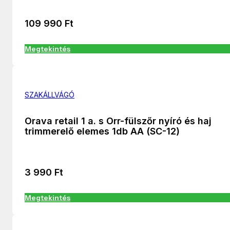
109 990
Ft
Megtekintés
SZAKÁLLVÁGÓ
Orava retail 1 a. s Orr-fülszőr nyíró és haj
trimmerelő elemes 1db AA (SC-12)
3 990
Ft
Megtekintés