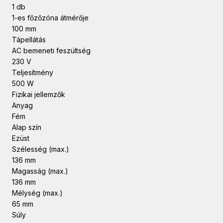
1 db
1-es főzőzóna átmérője
100 mm
Tápellátás
AC bemeneti feszültség
230 V
Teljesítmény
500 W
Fizikai jellemzők
Anyag
Fém
Alap szín
Ezüst
Szélesség (max.)
136 mm
Magasság (max.)
136 mm
Mélység (max.)
65 mm
Súly