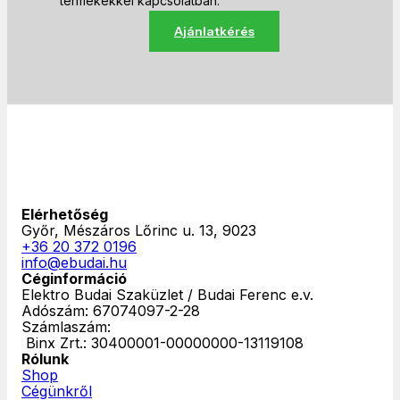
termékekkel kapcsolatban.
Ajánlatkérés
Elérhetőség
Győr, Mészáros Lőrinc u. 13, 9023
+36 20 372 0196
info@ebudai.hu
Céginformáció
Elektro Budai Szaküzlet / Budai Ferenc e.v.
Adószám: 67074097-2-28
Számlaszám:
‎ Binx Zrt.: 30400001-00000000-13119108
Rólunk
Shop
Cégünkről