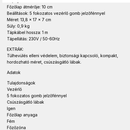
Anyag: Tartós rozsdamentes acél kivitel
Főzőlap átmérője: 10 cm
Beállítások: 5 fokozatos vezérlő gomb jelzőfénnyel
Méret: 13,8 x 17 x 7 cm
Súly: 0,9 kg
Tápkábel hossza: 1 m
Tápellátás: 230V / 50-60Hz
EXTRÁK:
Túlhevülés elleni védelem, biztonsági kapcsoló, kompakt,
hordozható méret, csúszásgátló lábak.
Adatok
Tulajdonságok
Vezérlő
5 fokozatos gomb jelzőfénnyel
Csúszásgátló lábak
Igen
Főzőlap anyaga
Fém
Főzőzóna