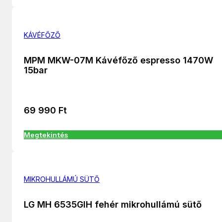
KÁVÉFŐZŐ
MPM MKW-07M Kávéfőző espresso 1470W
15bar
69 990
Ft
Megtekintés
MIKROHULLÁMÚ SÜTŐ
LG MH 6535GIH fehér mikrohullámú sütő