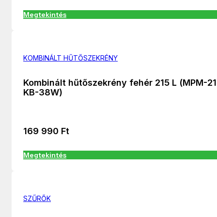
Megtekintés
KOMBINÁLT HŰTŐSZEKRÉNY
Kombinált hűtőszekrény fehér 215 L (MPM-21
KB-38W)
169 990
Ft
Megtekintés
SZŰRŐK