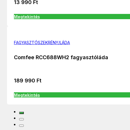
13 990
Ft
Megtekintés
FAGYASZTÓSZEKRÉNY/LÁDA
Comfee RCC688WH2 fagyasztóláda
189 990
Ft
Megtekintés