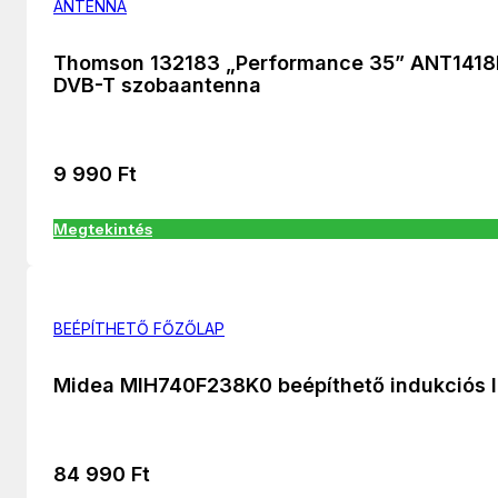
ANTENNA
Thomson 132183 „Performance 35” ANT141
DVB-T szobaantenna
9 990
Ft
Megtekintés
BEÉPÍTHETŐ FŐZŐLAP
Midea MIH740F238K0 beépíthető indukciós 
84 990
Ft