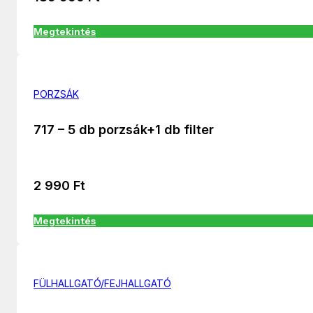
Megtekintés
PORZSÁK
717 – 5 db porzsák+1 db filter
2 990
Ft
Megtekintés
FÜLHALLGATÓ/FEJHALLGATÓ