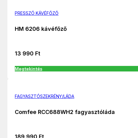
PRESSZÓ KÁVÉFŐZŐ
HM 6206 kávéfőző
13 990
Ft
Megtekintés
FAGYASZTÓSZEKRÉNY/LÁDA
Comfee RCC688WH2 fagyasztóláda
189 990
Ft