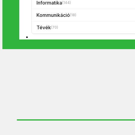
Informatika
(144)
Kommunikáció
(18)
Tévék
(70)