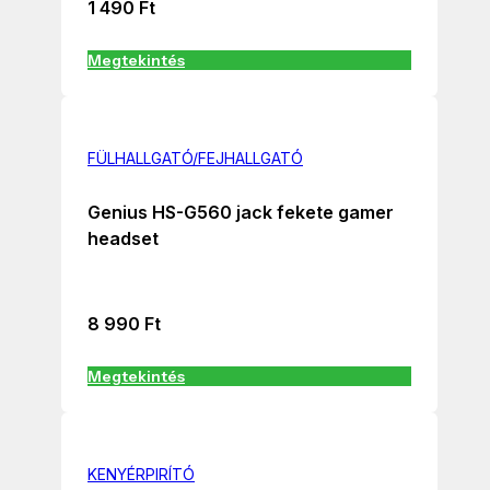
1 490
Ft
Megtekintés
FÜLHALLGATÓ/FEJHALLGATÓ
Genius HS-G560 jack fekete gamer
headset
8 990
Ft
Megtekintés
KENYÉRPIRÍTÓ