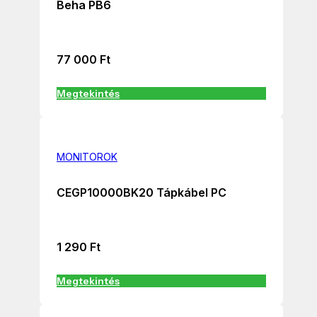
Beha PB6
77 000
Ft
Megtekintés
MONITOROK
CEGP10000BK20 Tápkábel PC
1 290
Ft
Megtekintés