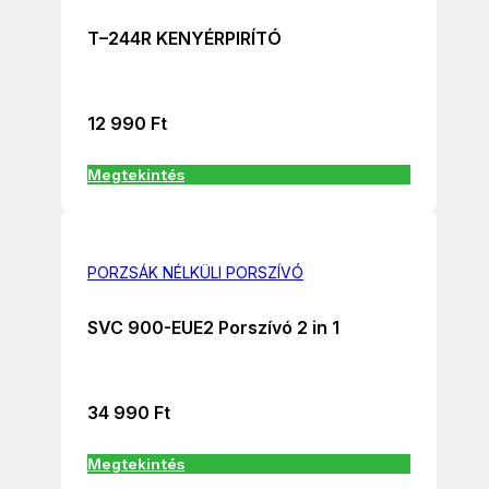
T–244R KENYÉRPIRÍTÓ
12 990
Ft
Megtekintés
PORZSÁK NÉLKÜLI PORSZÍVÓ
SVC 900-EUE2 Porszívó 2 in 1
34 990
Ft
Megtekintés