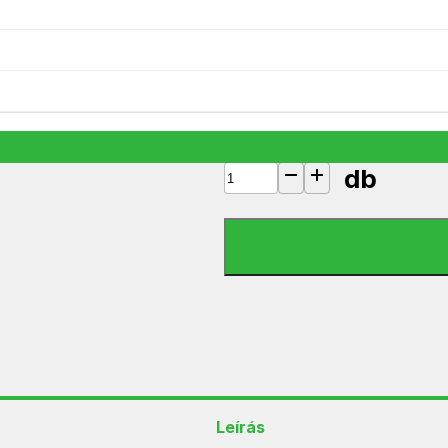
Gombelem alkáli LR54 Agfa AG10/
495
Ft
18 készleten
db
Gombelem alkáli LR54 Agfa AG10/
Leírás