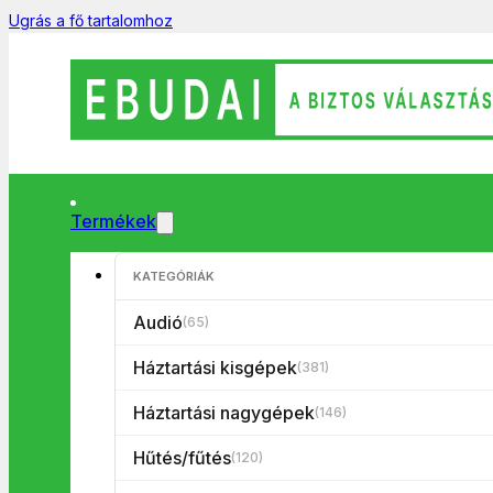
Ugrás a fő tartalomhoz
Termékek
Főoldal
/
Háztartási kisgépek
/
Elemek/akkuk
/
Gombelem
/
Gomb
🔍
KATEGÓRIÁK
Audió
(65)
Háztartási kisgépek
(381)
Háztartási nagygépek
(146)
Hűtés/fűtés
(120)