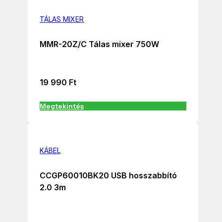
TÁLAS MIXER
MMR-20Z/C Tálas mixer 750W
19 990
Ft
Megtekintés
KÁBEL
CCGP60010BK20 USB hosszabbító
2.0 3m