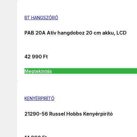
BT HANGSZÓRÓ
PAB 20A Atív hangdoboz 20 cm akku, LCD
42 990
Ft
Megtekintés
KENYÉRPIRÍTÓ
21290-56 Russel Hobbs Kenyérpirító