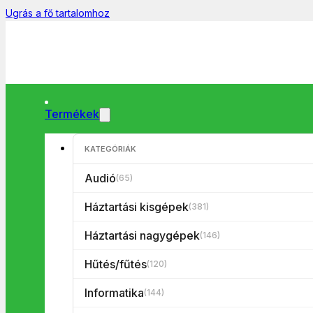
Ugrás a fő tartalomhoz
Termékek
KATEGÓRIÁK
Főoldal
/
Háztartási kisgépek
/
Konyhai kisgépek
/
Kézimixer
/
R
Audió
(65)
Háztartási kisgépek
(381)
Háztartási nagygépek
(146)
Hűtés/fűtés
(120)
Informatika
(144)