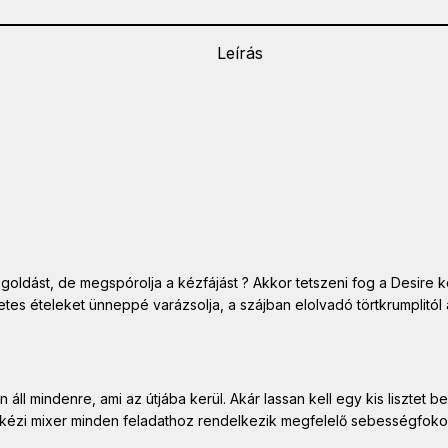
Leírás
egoldást, de megspórolja a kézfájást ? Akkor tetszeni fog a Desire 
letes ételeket ünneppé varázsolja, a szájban elolvadó törtkrumplit
ll mindenre, ami az útjába kerül. Akár lassan kell egy kis lisztet be
re kézi mixer minden feladathoz rendelkezik megfelelő sebességfokoz