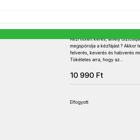
Teljesítmény 350 W
Fokozatok száma 5
Keverőtál Nincs
Pillanatkapcsoló Van
Hibát talált a leírásban vagy az 
Kézi mixert keres, amely biztosít
megspórolja a kézfájást ? Akkor te
felverés, keverés és habverés mi
Tökéletes arra, hogy az…
10 990
Ft
Elfogyott