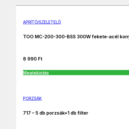
APRÍTÓ/SZELETELŐ
TOO MC-200-300-BSS 300W fekete-acél kony
8 990
Ft
Megtekintés
PORZSÁK
717 – 5 db porzsák+1 db filter