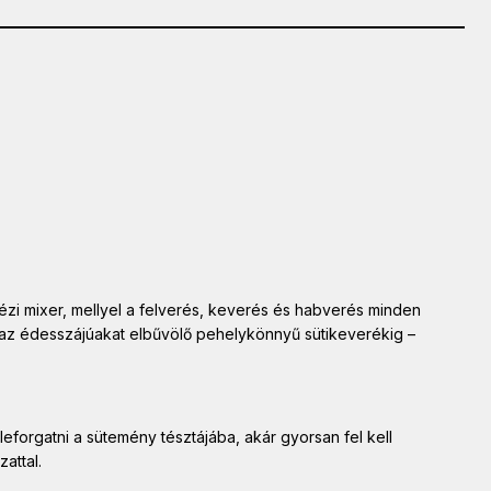
kézi mixer, mellyel a felverés, keverés és habverés minden
ól az édesszájúakat elbűvölő pehelykönnyű sütikeverékig –
leforgatni a sütemény tésztájába, akár gyorsan fel kell
attal.