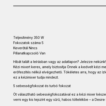
Teljesítmény 350 W
Fokozatok száma 5
Keverőtál Nincs
Pillanatkapcsoló Van
Hibát talált a leírásban vagy az adatlapon? Jelezze nekünk!
Kézi mixert keres, amely biztosítja Önnek a kedvelt kézi m
erőfeszítés nélkül elvégezhető. Tökéletes arra, hogy az íz
ez a kézimixer tudja mindezt.
5 sebességfokozat és turbó fokozat
Öt választható sebességfokozatával ez a kézi mixer készen á
verni egy kis tejszínt egy sűrű, habos töltelékbe – a Desi