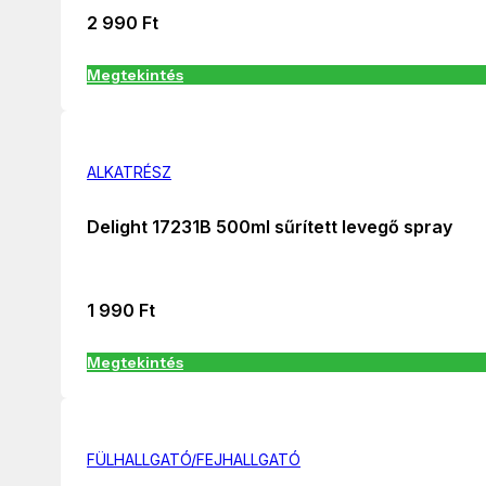
2 990
Ft
Megtekintés
ALKATRÉSZ
Delight 17231B 500ml sűrített levegő spray
1 990
Ft
Megtekintés
FÜLHALLGATÓ/FEJHALLGATÓ