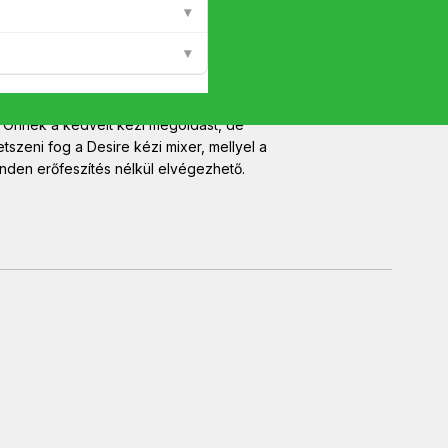
▾
▾
adatlapon? Jelezze nekünk!
ja Önnek a kedvelt kézi megoldást, de
tszeni fog a Desire kézi mixer, mellyel a
nden erőfeszítés nélkül elvégezhető.