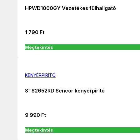
HPWD1000GY Vezetékes fülhallgató
1 790
Ft
Megtekintés
KENYÉRPIRÍTÓ
STS2652RD Sencor kenyérpirító
9 990
Ft
Megtekintés