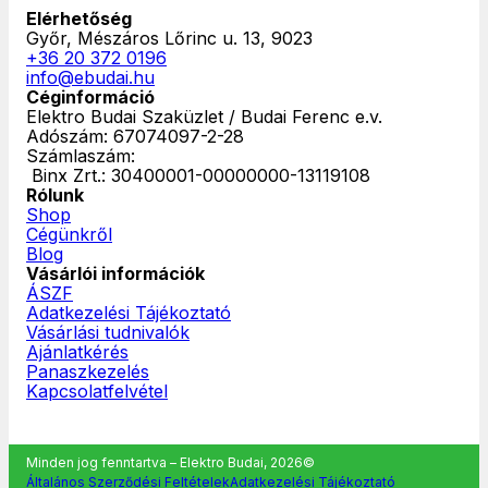
Elérhetőség
Győr, Mészáros Lőrinc u. 13, 9023
+36 20 372 0196
info@ebudai.hu
Céginformáció
Elektro Budai Szaküzlet / Budai Ferenc e.v.
Adószám: 67074097-2-28
Számlaszám:
‎ Binx Zrt.: 30400001-00000000-13119108
Rólunk
Shop
Cégünkről
Blog
Vásárlói információk
ÁSZF
Adatkezelési Tájékoztató
Vásárlási tudnivalók
Ajánlatkérés
Panaszkezelés
Kapcsolatfelvétel
Minden jog fenntartva – Elektro Budai, 2026©
Általános Szerződési Feltételek
Adatkezelési Tájékoztató