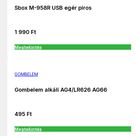
Sbox M-958R USB egér piros
1 990
Ft
Megtekintés
GOMBELEM
Gombelem alkáli AG4/LR626 AG66
495
Ft
Megtekintés