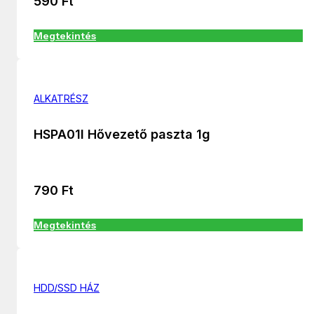
590
Ft
Megtekintés
ALKATRÉSZ
HSPA01I Hővezető paszta 1g
790
Ft
Megtekintés
HDD/SSD HÁZ