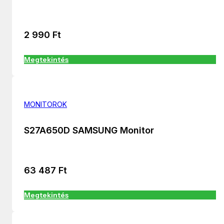
2 990
Ft
Megtekintés
MONITOROK
S27A650D SAMSUNG Monitor
63 487
Ft
Megtekintés