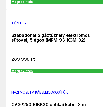
Megtekintés
TŰZHELY
Szabadonálló gáztűzhely elektromos
sütővel, 5 égős (MPM-93-KGM-32)
289 990
Ft
Megtekintés
HÁZI MOZI/TV KÁBELEK/OKOSÍTÓK
CAGP25000BK30 optikai kábel 3 m