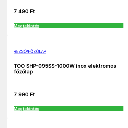
7 490
Ft
Megtekintés
REZSÓ/FŐZŐLAP
TOO SHP-095SS-1000W inox elektromos
főzőlap
7 990
Ft
Megtekintés