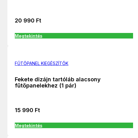
20 990
Ft
Megtekintés
FŰTŐPANEL KIEGÉSZÍTŐK
Fekete dizájn tartóláb alacsony
fűtőpanelekhez (1 pár)
15 990
Ft
Megtekintés