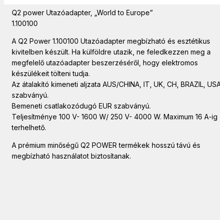
Q2 power Utazóadapter, „World to Europe”
1.100100
A Q2 Power 1.100100 Utazóadapter megbízható és esztétikus
kivitelben készült. Ha külföldre utazik, ne feledkezzen meg a
megfelelő utazóadapter beszerzéséről, hogy elektromos
készülékeit tölteni tudja.
Az átalakító kimeneti aljzata AUS/CHINA, IT, UK, CH, BRAZIL, US
szabványú.
Bemeneti csatlakozódugó EUR szabványú.
Teljesítménye 100 V- 1600 W/ 250 V- 4000 W. Maximum 16 A-ig
terhelhető.
A prémium minőségű Q2 POWER termékek hosszú távú és
megbízható használatot biztosítanak.