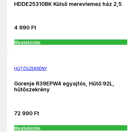
HDDE25310BK Külső merevlemez ház 2,5
4 990
Ft
Megtekintés
HŰTŐSZEKRÉNY
Gorenje R39EPW4 egyajtós, Hűtő:92L,
hűtőszekrény
72 990
Ft
Megtekintés