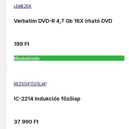
LEMEZEK
Verbatim DVD-R 4,7 Gb 16X írható DVD
199
Ft
Megtekintés
REZSÓ/FŐZŐLAP
IC-2214 Indukciós főzőlap
37 990
Ft