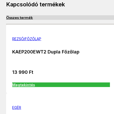
Kapcsolódó termékek
Összes termék
REZSÓ/FŐZŐLAP
KAEP200EWT2 Dupla Főzőlap
13 990
Ft
Megtekintés
EGÉR