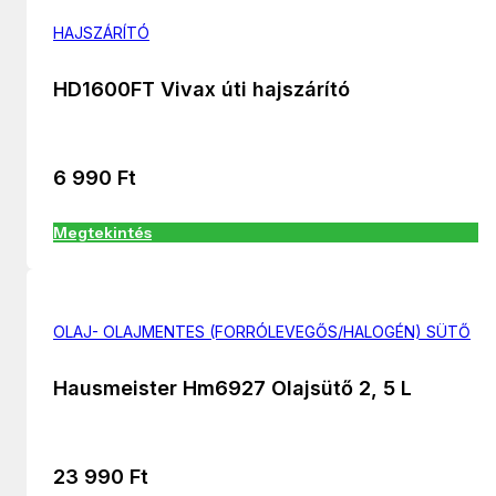
HAJSZÁRÍTÓ
HD1600FT Vivax úti hajszárító
6 990
Ft
Megtekintés
OLAJ- OLAJMENTES (FORRÓLEVEGŐS/HALOGÉN) SÜTŐ
Hausmeister Hm6927 Olajsütő 2, 5 L
23 990
Ft