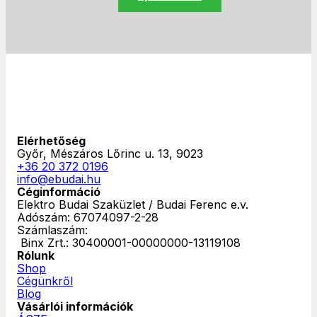
Elérhetőség
Győr, Mészáros Lőrinc u. 13, 9023
+36 20 372 0196
info@ebudai.hu
Céginformáció
Elektro Budai Szaküzlet / Budai Ferenc e.v.
Adószám: 67074097-2-28
Számlaszám:
‎ Binx Zrt.: 30400001-00000000-13119108
Rólunk
Shop
Cégünkről
Blog
Vásárlói információk