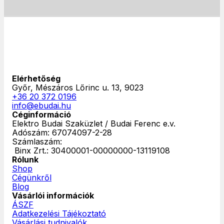
Elérhetőség
Győr, Mészáros Lőrinc u. 13, 9023
+36 20 372 0196
info@ebudai.hu
Céginformáció
Elektro Budai Szaküzlet / Budai Ferenc e.v.
Adószám: 67074097-2-28
Számlaszám:
‎ Binx Zrt.: 30400001-00000000-13119108
Rólunk
Shop
Cégünkről
Blog
Vásárlói információk
ÁSZF
Adatkezelési Tájékoztató
Vásárlási tudnivalók