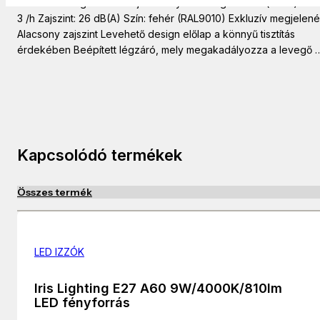
mm Feszültség: 230 V Teljesítmény: 8 W Légszállítás (max. ): 83
3 /h Zajszint: 26 dB(A) Szín: fehér (RAL9010) Exkluzív megjelen
Alacsony zajszint Levehető design előlap a könnyű tisztítás
érdekében Beépített légzáró, mely megakadályozza a levegő 
Kapcsolódó termékek
Összes termék
LED IZZÓK
Iris Lighting E27 A60 9W/4000K/810lm
LED fényforrás