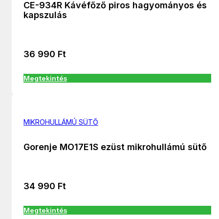
CE-934R Kávéfőző piros hagyományos és
kapszulás
36 990
Ft
Megtekintés
MIKROHULLÁMÚ SÜTŐ
Gorenje MO17E1S ezüst mikrohullámú sütő
34 990
Ft
Megtekintés