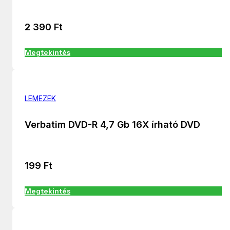
2 390
Ft
Megtekintés
LEMEZEK
Verbatim DVD-R 4,7 Gb 16X írható DVD
199
Ft
Megtekintés