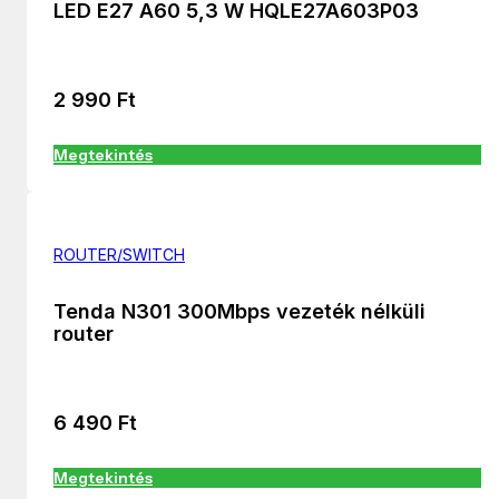
LED E27 A60 5,3 W HQLE27A603P03
2 990
Ft
Megtekintés
ROUTER/SWITCH
Tenda N301 300Mbps vezeték nélküli
router
6 490
Ft
Megtekintés