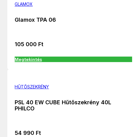
GLAMOX
Glamox TPA 06
105 000
Ft
Megtekintés
HŰTŐSZEKRÉNY
PSL 40 EW CUBE Hűtőszekrény 40L
PHILCO
54 990
Ft