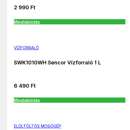
2 990
Ft
Megtekintés
VÍZFORRALÓ
SWK1010WH Sencor Vízforraló 1 L
6 490
Ft
Megtekintés
ELÖLTÖLTŐS MOSÓGÉP