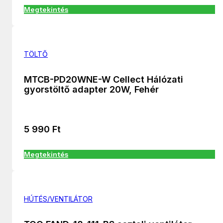
Megtekintés
TÖLTŐ
MTCB-PD20WNE-W Cellect Hálózati
gyorstöltő adapter 20W, Fehér
5 990
Ft
Megtekintés
HÚTÉS/VENTILÁTOR