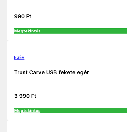
990
Ft
Megtekintés
EGÉR
Trust Carve USB fekete egér
3 990
Ft
Megtekintés