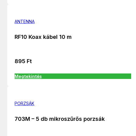
ANTENNA
RF10 Koax kábel 10 m
895
Ft
Megtekintés
PORZSÁK
703M – 5 db mikroszűrős porzsák