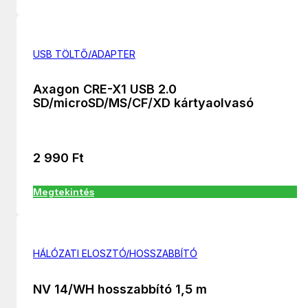
USB TÖLTŐ/ADAPTER
Axagon CRE-X1 USB 2.0
SD/microSD/MS/CF/XD kártyaolvasó
2 990
Ft
Megtekintés
HÁLÓZATI ELOSZTÓ/HOSSZABBÍTÓ
NV 14/WH hosszabbító 1,5 m