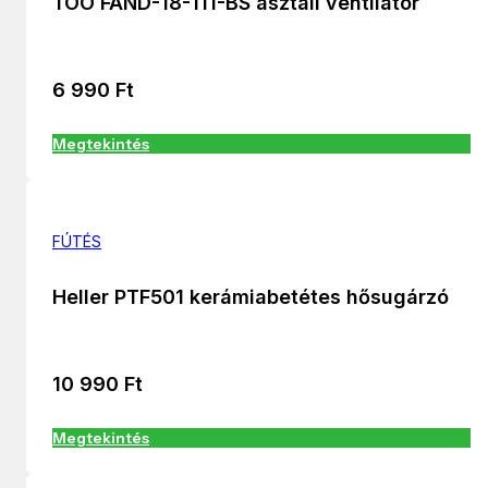
TOO FAND-18-111-BS asztali ventilátor
6 990
Ft
Megtekintés
FÚTÉS
Heller PTF501 kerámiabetétes hősugárzó
10 990
Ft
Megtekintés