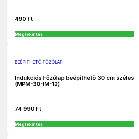
490
Ft
Megtekintés
BEÉPÍTHETŐ FŐZŐLAP
Indukciós Főzőlap beépíthető 30 cm széles
(MPM-30-IM-12)
74 990
Ft
Megtekintés