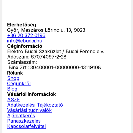
Elérhetőség
Győr, Mészáros Lőrinc u. 13, 9023
+36 20 372 0196
info@ebudai.hu
Céginformáció
Elektro Budai Szaküzlet / Budai Ferenc e.v.
Adószám: 67074097-2-28
Számlaszám:
‎ Binx Zrt.: 30400001-00000000-13119108
Rólunk
Shop
Cégünkről
Blog
Vásárlói információk
ÁSZF
Adatkezelési Tájékoztató
Vásárlási tudnivalók
Ajánlatkérés
Panaszkezelés
Kapcsolatfelvétel