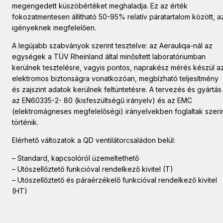
megengedett küszöbértéket meghaladja. Ez az érték
fokozatmentesen állítható 50-95% relatív páratartalom között, a
igényeknek megfelelően.
A legújabb szabványok szerint tesztelve: az Aerauliqa-nál az
egységek a TÜV Rheinland által minősített laboratóriumban
kerülnek tesztelésre, vagyis pontos, naprakész mérés készül a
elektromos biztonságra vonatkozóan, megbízható teljesítmény
és zajszint adatok kerülnek feltüntetésre. A tervezés és gyártás
az EN60335-2- 80 (kisfeszültségű irányelv) és az EMC
(elektromágneses megfelelőségi) irányelvekben foglaltak szeri
történik.
Elérhető változatok a QD ventilátorcsaládon belül:
– Standard, kapcsolóról üzemeltethető
– Utószellőztető funkcióval rendelkező kivitel (T)
– Utószellőztető és páraérzékelő funkcióval rendelkező kivitel
(HT)