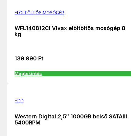
ELÖLTÖLTŐS MOSÓGÉP
WFL140812CI Vivax elöltöltős mosógép 8
kg
139 990
Ft
Megtekintés
HDD
Western Digital 2,5″ 1000GB belső SATAIII
5400RPM