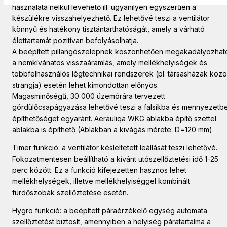
használata nélkül levehető ill. ugyanilyen egyszerűen a
készülékre visszahelyezhető. Ez lehetővé teszi a ventilátor
könnyű és hatékony tisztántarthatóságát, amely a várható
élettartamát pozitívan befolyásolhatja.
A beépített pillangószelepnek köszönhetően megakadályozhat
a nemkívánatos visszaáramlás, amely mellékhelyiségek és
többfelhasználós légtechnikai rendszerek (pl. társasházak köz
strangja) esetén lehet kimondottan előnyös.
Magasminőségű, 30 000 üzemórára tervezett
gördülőcsapágyazása lehetővé teszi a falsíkba és mennyezetb
építhetőséget egyaránt. Aerauliqa WKG ablakba építő szettel
ablakba is építhető (Ablakban a kivágás mérete: D=120 mm).
Timer funkció: a ventilátor késleltetett leállását teszi lehetővé.
Fokozatmentesen beállítható a kívánt utószellőztetési idő 1-25
perc között. Ez a funkció kifejezetten hasznos lehet
mellékhelységek, illetve mellékhelyiséggel kombinált
fürdőszobák szellőztetése esetén.
Hygro funkció: a beépített páraérzékelő egység automata
szellőztetést biztosít, amennyiben a helyiség páratartalma a