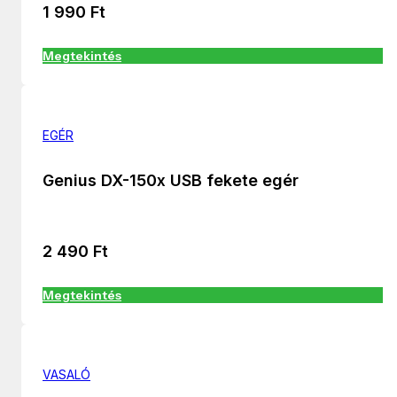
1 990
Ft
Megtekintés
EGÉR
Genius DX-150x USB fekete egér
2 490
Ft
Megtekintés
VASALÓ