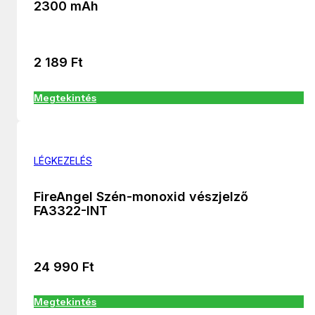
2300 mAh
2 189
Ft
Megtekintés
LÉGKEZELÉS
FireAngel Szén-monoxid vészjelző
FA3322-INT
24 990
Ft
Megtekintés