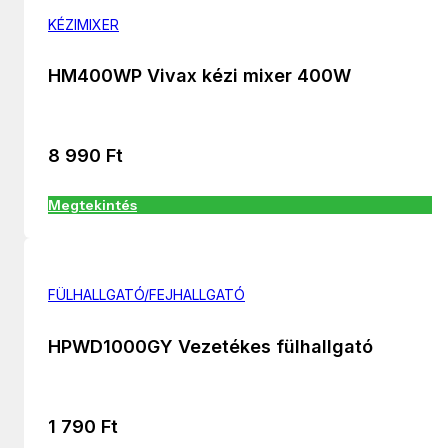
KÉZIMIXER
HM400WP Vivax kézi mixer 400W
8 990
Ft
Megtekintés
FÜLHALLGATÓ/FEJHALLGATÓ
HPWD1000GY Vezetékes fülhallgató
1 790
Ft