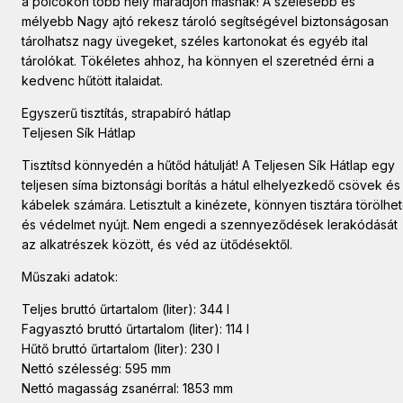
a polcokon több hely maradjon másnak! A szélesebb és
mélyebb Nagy ajtó rekesz tároló segítségével biztonságosan
tárolhatsz nagy üvegeket, széles kartonokat és egyéb ital
tárolókat. Tökéletes ahhoz, ha könnyen el szeretnéd érni a
kedvenc hűtött italaidat.
Egyszerű tisztítás, strapabíró hátlap
Teljesen Sík Hátlap
Tisztítsd könnyedén a hűtőd hátulját! A Teljesen Sík Hátlap egy
teljesen síma biztonsági borítás a hátul elhelyezkedő csövek és
kábelek számára. Letisztult a kinézete, könnyen tisztára törölhe
és védelmet nyújt. Nem engedi a szennyeződések lerakódását
az alkatrészek között, és véd az ütődésektől.
Műszaki adatok:
Teljes bruttó űrtartalom (liter): 344 l
Fagyasztó bruttó űrtartalom (liter): 114 l
Hűtő bruttó űrtartalom (liter): 230 l
Nettó szélesség: 595 mm
Nettó magasság zsanérral: 1853 mm