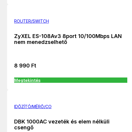
ROUTER/SWITCH
ZyXEL ES-108Av3 8port 10/100Mbps LAN
nem menedzselhető
8 990
Ft
Megtekintés
IDŐZÍTÓ/MÉRŐ/CO
DBK 1000AC vezeték és elem nélküli
csengő