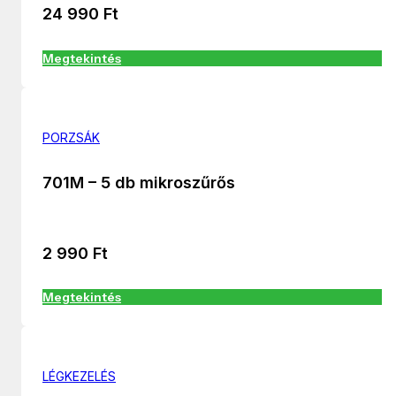
24 990
Ft
Megtekintés
PORZSÁK
701M – 5 db mikroszűrős
2 990
Ft
Megtekintés
LÉGKEZELÉS