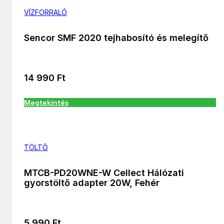
VÍZFORRALÓ
Sencor SMF 2020 tejhabosító és melegítő
14 990
Ft
Megtekintés
TÖLTŐ
MTCB-PD20WNE-W Cellect Hálózati
gyorstöltő adapter 20W, Fehér
5 990
Ft