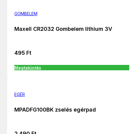
GOMBELEM
Maxell CR2032 Gombelem lithium 3V
495
Ft
Megtekintés
EGÉR
MPADFG100BK zselés egérpad
2 490
Ft