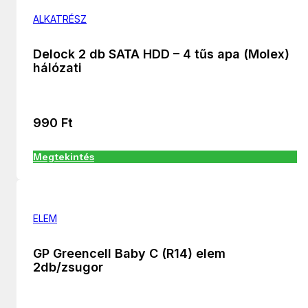
ALKATRÉSZ
Delock 2 db SATA HDD – 4 tűs apa (Molex)
hálózati
990
Ft
Megtekintés
ELEM
GP Greencell Baby C (R14) elem
2db/zsugor