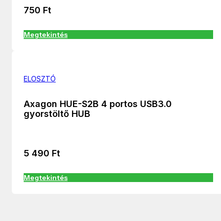
750
Ft
Megtekintés
ELOSZTÓ
Axagon HUE-S2B 4 portos USB3.0
gyorstöltő HUB
5 490
Ft
Megtekintés