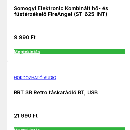
Somogyi Elektronic Kombinált hő- és
füstérzékelő FireAngel (ST-625-INT)
9 990
Ft
Megtekintés
HORDOZHATÓ AUDIO
RRT 3B Retro táskarádió BT, USB
21 990
Ft