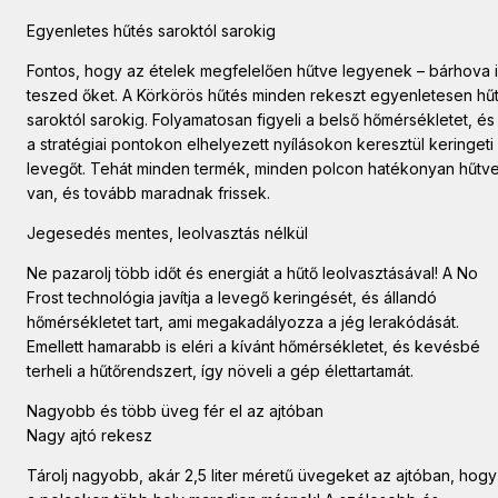
Egyenletes hűtés saroktól sarokig
Fontos, hogy az ételek megfelelően hűtve legyenek – bárhova 
teszed őket. A Körkörös hűtés minden rekeszt egyenletesen hűt
saroktól sarokig. Folyamatosan figyeli a belső hőmérsékletet, és
a stratégiai pontokon elhelyezett nyílásokon keresztül keringeti
levegőt. Tehát minden termék, minden polcon hatékonyan hűtv
van, és tovább maradnak frissek.
Jegesedés mentes, leolvasztás nélkül
Ne pazarolj több időt és energiát a hűtő leolvasztásával! A No
Frost technológia javítja a levegő keringését, és állandó
hőmérsékletet tart, ami megakadályozza a jég lerakódását.
Emellett hamarabb is eléri a kívánt hőmérsékletet, és kevésbé
terheli a hűtőrendszert, így növeli a gép élettartamát.
Nagyobb és több üveg fér el az ajtóban
Nagy ajtó rekesz
Tárolj nagyobb, akár 2,5 liter méretű üvegeket az ajtóban, hogy