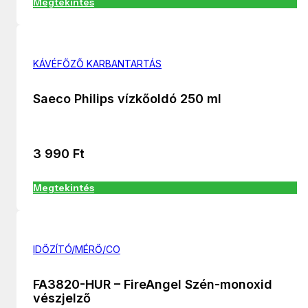
Megtekintés
KÁVÉFŐZŐ KARBANTARTÁS
Saeco Philips vízkőoldó 250 ml
3 990
Ft
Megtekintés
IDŐZÍTÓ/MÉRŐ/CO
FA3820-HUR – FireAngel Szén-monoxid
vészjelző