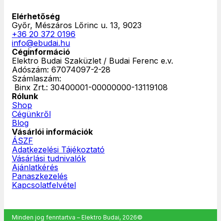
Elérhetőség
Győr, Mészáros Lőrinc u. 13, 9023
+36 20 372 0196
info@ebudai.hu
Céginformáció
Elektro Budai Szaküzlet / Budai Ferenc e.v.
Adószám: 67074097-2-28
Számlaszám:
‎ Binx Zrt.: 30400001-00000000-13119108
Rólunk
Shop
Cégünkről
Blog
Vásárlói információk
ÁSZF
Adatkezelési Tájékoztató
Vásárlási tudnivalók
Ajánlatkérés
Panaszkezelés
Kapcsolatfelvétel
Minden jog fenntartva – Elektro Budai, 2026©