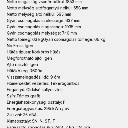
Nettó magasság zsanér nélkül: 1853 mm
Nettó mélység ajtófogantyú nélkül: 658 mm
Nettó mélység ajtó nélkül: 595 mm
Gyári csomagolás szélessége: 637 mm
Gyári csomagolás magassága: 1935 mm
Gyári csomagolás mélysége: 740 mm
Nettó tömeg: 63 kgGyári csomagolás tömege: 66 kg
No Frost: Igen
Hűtés típusa: Körkörös hűtés
Megfordítható ajtó: Igen
Ajtó riasztó: Igen
Hűtőközeg: R600a
Visszamelegedési idő: 9 óra
Hőmérséklet vezérlés: Tekerőgombos
Fogantyú: Oldalsó süllyesztett
Szín: Fémes grafit
Energiahatékonysági osztály: F
Energiafogyasztás: 295 kWh / év
Zajszint: 35 dBA
Klímaosztály: SN, N, ST, T
Fagyasztó kapacitás (kg/24h): 7 kg / 24 óra