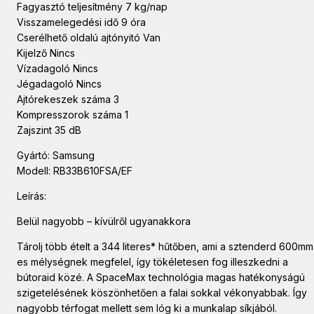
Fagyasztó teljesítmény 7 kg/nap
Visszamelegedési idő 9 óra
Cserélhető oldalú ajtónyitó Van
Kijelző Nincs
Vízadagoló Nincs
Jégadagoló Nincs
Ajtórekeszek száma 3
Kompresszorok száma 1
Zajszint 35 dB
Gyártó: Samsung
Modell: RB33B610FSA/EF
Leírás:
Belül nagyobb – kívülről ugyanakkora
Tárolj több ételt a 344 literes* hűtőben, ami a sztenderd 600mm
es mélységnek megfelel, így tökéletesen fog illeszkedni a
bútoraid közé. A SpaceMax technológia magas hatékonyságú
szigetelésének köszönhetően a falai sokkal vékonyabbak. Így
nagyobb térfogat mellett sem lóg ki a munkalap síkjából.