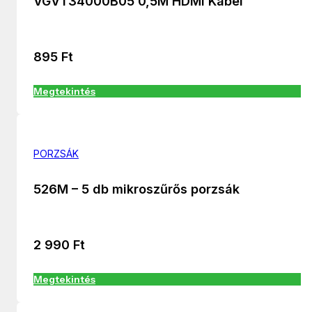
VGVT34000B05 0,5M HDMI Kábel
895
Ft
Megtekintés
PORZSÁK
526M – 5 db mikroszűrős porzsák
2 990
Ft
Megtekintés