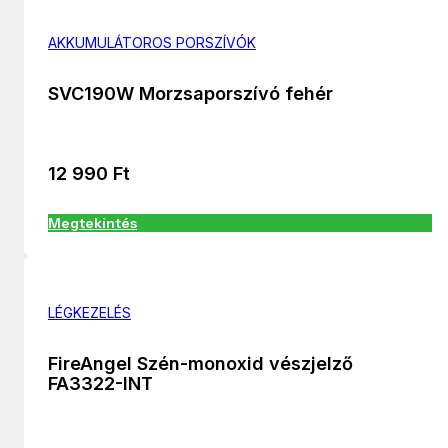
AKKUMULÁTOROS PORSZÍVÓK
SVC190W Morzsaporszívó fehér
12 990
Ft
Megtekintés
LÉGKEZELÉS
FireAngel Szén-monoxid vészjelző
FA3322-INT