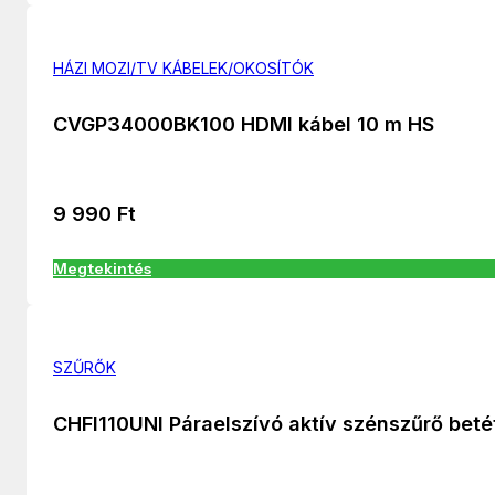
HÁZI MOZI/TV KÁBELEK/OKOSÍTÓK
CVGP34000BK100 HDMI kábel 10 m HS
9 990
Ft
Megtekintés
SZŰRŐK
CHFI110UNI Páraelszívó aktív szénszűrő beté