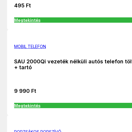
495
Ft
Megtekintés
MOBIL TELEFON
SAU 2000Qi vezeték nélküli autós telefon töl
+ tartó
9 990
Ft
Megtekintés
PORZSÁKOS PORSZÍVÓ