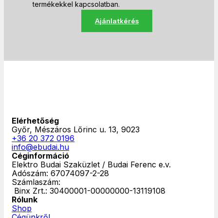
termékekkel kapcsolatban.
Ajánlatkérés
Elérhetőség
Győr, Mészáros Lőrinc u. 13, 9023
+36 20 372 0196
info@ebudai.hu
Céginformáció
Elektro Budai Szaküzlet / Budai Ferenc e.v.
Adószám: 67074097-2-28
Számlaszám:
‎ Binx Zrt.: 30400001-00000000-13119108
Rólunk
Shop
Cégünkről