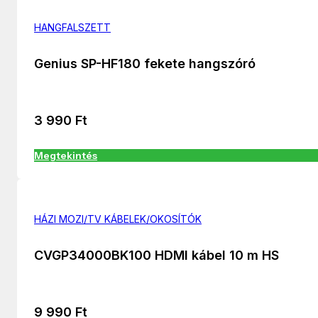
HANGFALSZETT
Genius SP-HF180 fekete hangszóró
3 990
Ft
Megtekintés
HÁZI MOZI/TV KÁBELEK/OKOSÍTÓK
CVGP34000BK100 HDMI kábel 10 m HS
9 990
Ft