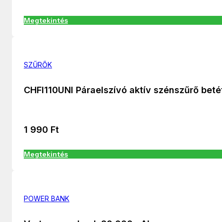
Megtekintés
SZŰRŐK
CHFI110UNI Páraelszívó aktív szénszűrő beté
1 990
Ft
Megtekintés
POWER BANK