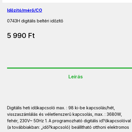
Időzító/mérő/CO
0743H digitális beltéri időzítő
5 990
Ft
Leírás
Digitális heti időkapcsoló max. : 98 ki-be kapcsolás/hét,
visszaszámlálás és véletlenszerű kapcsolás, max. : 3680W,
fehér, 230V~ 50Hz 1. A programozható digitális id?őkapcsolóval
(a továbbiakban: „idő?kapcsoló) beállítható otthoni elektromos