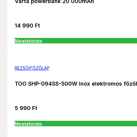
Varta powerbank 20 000mAh
14 990
Ft
Megtekintés
REZSÓ/FŐZŐLAP
TOO SHP-094SS-500W inox elektromos főző
5 990
Ft
Megtekintés