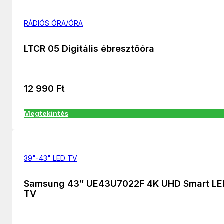
RÁDIÓS ÓRA/ÓRA
LTCR 05 Digitális ébresztőóra
12 990
Ft
Megtekintés
39"-43" LED TV
Samsung 43″ UE43U7022F 4K UHD Smart LE
TV