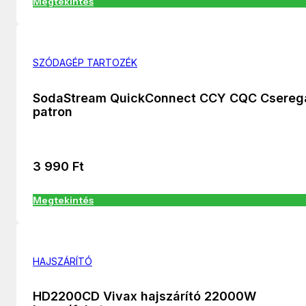
Megtekintés
SZÓDAGÉP TARTOZÉK
SodaStream QuickConnect CCY CQC Csereg
patron
3 990
Ft
Megtekintés
HAJSZÁRÍTÓ
HD2200CD Vivax hajszárító 22000W