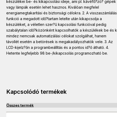
készülékei be- és kikapcsolási ideje, ami pl. kávéfő?zö? gépek
vagy lámpák esetén lehet hasznos. Kiválóan megfelel
energiamegtakarítási és biztonsági célokra. 2. A visszaszámlálás
funkció a megadott idő?tartam letelte után kikapcsolja a
készüléket, a véletlen szer?ű kapcsolási funkcióval pedig
szabálytalan idő?közönként kapcsolhatók a készülékek be és ki
mindez nemcsak automatizálási célokat szolgálhat, hanem
távollét esetén a betörések is megakadályozhatók vele. 3. Az
LCD-kijelz?őn a programbeállítás és a pontos id?ő átható. 4.
Hetente legfeljebb 98 be-/kikapcsolás programozható be.
Kapcsolódó termékek
Összes termék