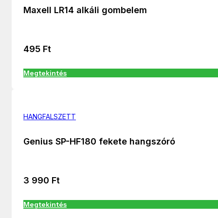
Maxell LR14 alkáli gombelem
495
Ft
Megtekintés
HANGFALSZETT
Genius SP-HF180 fekete hangszóró
3 990
Ft
Megtekintés