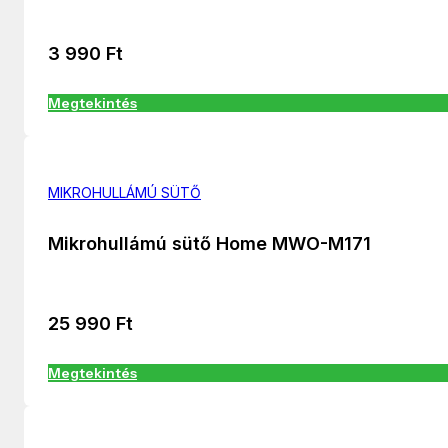
3 990
Ft
Megtekintés
MIKROHULLÁMÚ SÜTŐ
Mikrohullámú sütő Home MWO-M171
25 990
Ft
Megtekintés