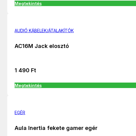
Megtekintés
AUDIÓ KÁBELEK/ÁTALAKÍTÓK
AC16M Jack elosztó
1 490
Ft
Megtekintés
EGÉR
Aula Inertia fekete gamer egér