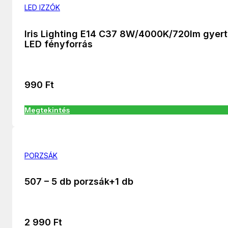
LED IZZÓK
Iris Lighting E14 C37 8W/4000K/720lm gyer
LED fényforrás
990
Ft
Megtekintés
PORZSÁK
507 – 5 db porzsák+1 db
2 990
Ft