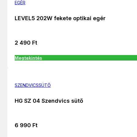
EGÉR
LEVEL5 202W fekete optikai egér
2 490
Ft
Megtekintés
SZENDVICSSÜTŐ
HG SZ 04 Szendvics sütő
6 990
Ft