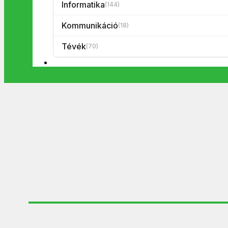
Informatika
(144)
Kommunikáció
(18)
Tévék
(70)