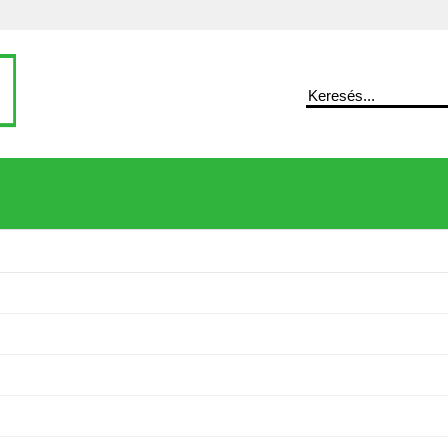
Keresés
ú sütő
/
Home HGMH32D mikrohullámú sütő
Home HGMH
sütő
Mikrohullámú sütő