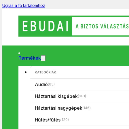
Ugrás a fő tartalomhoz
Termékek
Főoldal
/
Háztartási kisgépek
/
Konyhai kisgépek
/
Mikrohullám
KATEGÓRIÁK
Audió
(65)
Háztartási kisgépek
(381)
Háztartási nagygépek
(146)
Hűtés/fűtés
(120)