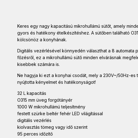
Keres egy nagy kapacitású mikrohullámú sütőt, amely minde
gyors és hatékony ételkészítéshez. A sütőben található O31
kölcsönöz a konyhának.
Digitális vezérlésével könnyedén választhat a 8 automata p
főzésről, ez a mikrohullámú sütő minden elvárásnak megfele
kisebbek számára is.
Ne hagyja ki ezt a konyhai csodát, mely a 230V~/50Hz-es 
nyújtotta kényelmet és hatékonyságot!
32 L kapacitás
O315 mm üveg forgótányér
1000 W mikrohullámú teljesítmény
festett szürke beltér fehér LED világítással
digitális vezérlés
kiolvasztás tömeg vagy idő szerint
95 perces időzítő