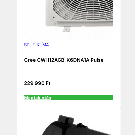
SPLIT KLÍMA
Gree GWH12AGB-K6DNA1A Pulse
229 990
Ft
Megtekintés