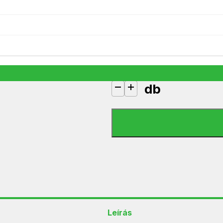
Home HGMH32D mikrohullámú süt
44 990
Ft
1 készleten
db
Home HGMH32D mikrohullámú süt
Leírás