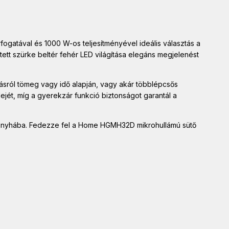
ogatával és 1000 W-os teljesítményével ideális választás a
ett szürke beltér fehér LED világítása elegáns megjelenést
tásról tömeg vagy idő alapján, vagy akár többlépcsős
ejét, míg a gyerekzár funkció biztonságot garantál a
y konyhába. Fedezze fel a Home HGMH32D mikrohullámú sütő