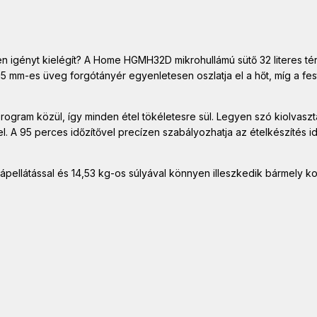
n igényt kielégít? A Home HGMH32D mikrohullámú sütő 32 literes térf
5 mm-es üveg forgótányér egyenletesen oszlatja el a hőt, míg a fest
rogram közül, így minden étel tökéletesre sül. Legyen szó kiolvasz
l. A 95 perces időzítővel precízen szabályozhatja az ételkészítés id
tápellátással és 14,53 kg-os súlyával könnyen illeszkedik bármel