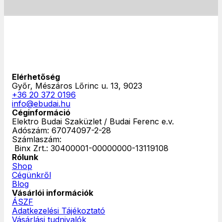
Elérhetőség
Győr, Mészáros Lőrinc u. 13, 9023
+36 20 372 0196
info@ebudai.hu
Céginformáció
Elektro Budai Szaküzlet / Budai Ferenc e.v.
Adószám: 67074097-2-28
Számlaszám:
‎ Binx Zrt.: 30400001-00000000-13119108
Rólunk
Shop
Cégünkről
Blog
Vásárlói információk
ÁSZF
Adatkezelési Tájékoztató
Vásárlási tudnivalók