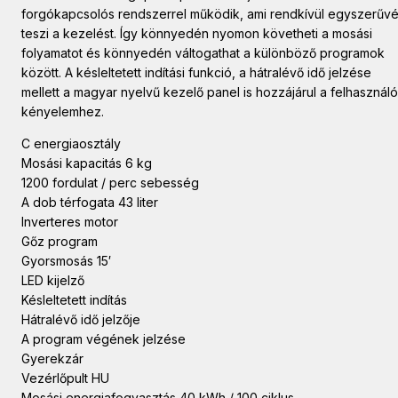
forgókapcsolós rendszerrel működik, ami rendkívül egyszerűv
teszi a kezelést. Így könnyedén nyomon követheti a mosási
folyamatot és könnyedén váltogathat a különböző programok
között. A késleltetett indítási funkció, a hátralévő idő jelzése
mellett a magyar nyelvű kezelő panel is hozzájárul a felhasználó
kényelemhez.
C energiaosztály
Mosási kapacitás 6 kg
1200 fordulat / perc sebesség
A dob térfogata 43 liter
Inverteres motor
Gőz program
Gyorsmosás 15′
LED kijelző
Késleltetett indítás
Hátralévő idő jelzője
A program végének jelzése
Gyerekzár
Vezérlőpult HU
Mosási energiafogyasztás 40 kWh / 100 ciklus