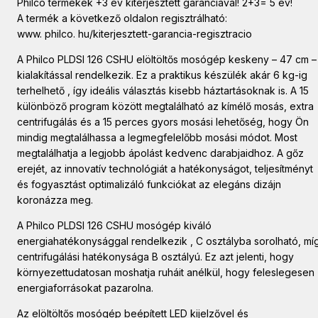
Philco termékek +3 év kiterjesztett garanciával! 2+3= 5 év!
A termék a következő oldalon regisztrálható:
www. philco. hu/kiterjesztett-garancia-regisztracio
A Philco PLDSI 126 CSHU elöltöltős mosógép keskeny – 47 cm –
kialakítással rendelkezik. Ez a praktikus készülék akár 6 kg-ig
terhelhető , így ideális választás kisebb háztartásoknak is. A 15
különböző program között megtalálható az kímélő mosás, extra
centrifugálás és a 15 perces gyors mosási lehetőség, hogy Ön
mindig megtalálhassa a legmegfelelőbb mosási módot. Most
megtalálhatja a legjobb ápolást kedvenc darabjaidhoz. A gőz
erejét, az innovatív technológiát a hatékonyságot, teljesítményt
és fogyasztást optimalizáló funkciókat az elegáns dizájn
koronázza meg.
A Philco PLDSI 126 CSHU mosógép kiváló
energiahatékonysággal rendelkezik , C osztályba sorolható, mí
centrifugálási hatékonysága B osztályú. Ez azt jelenti, hogy
környezettudatosan moshatja ruháit anélkül, hogy feleslegesen
energiaforrásokat pazarolna.
Az elöltöltős mosógép beépített LED kijelzővel és