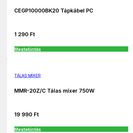
CEGP10000BK20 Tápkábel PC
1 290
Ft
Megtekintés
TÁLAS MIXER
MMR-20Z/C Tálas mixer 750W
19 990
Ft
Megtekintés