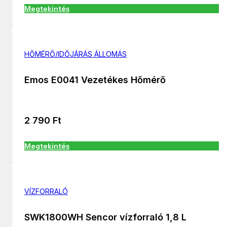
Megtekintés
HŐMÉRŐ/IDŐJÁRÁS ÁLLOMÁS
Emos E0041 Vezetékes Hőmérő
2 790
Ft
Megtekintés
VÍZFORRALÓ
SWK1800WH Sencor vízforraló 1,8 L