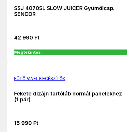
SSJ 4070SL SLOW JUICER Gyümölcsp.
SENCOR
42 990
Ft
Megtekintés
FŰTŐPANEL KIEGÉSZÍTŐK
Fekete dizájn tartóláb normál panelekhez
(1 pár)
15 990
Ft