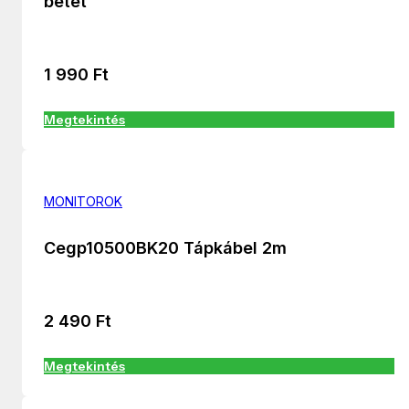
betét
1 990
Ft
Megtekintés
MONITOROK
Cegp10500BK20 Tápkábel 2m
2 490
Ft
Megtekintés