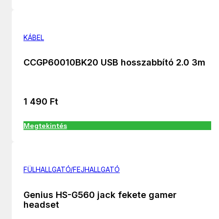
KÁBEL
CCGP60010BK20 USB hosszabbító 2.0 3m
1 490
Ft
Megtekintés
FÜLHALLGATÓ/FEJHALLGATÓ
Genius HS-G560 jack fekete gamer
headset