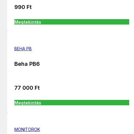
990
Ft
Megtekintés
BEHA PB
Beha PB6
77 000
Ft
Megtekintés
MONITOROK