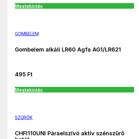
Megtekintés
GOMBELEM
Gombelem alkáli LR60 Agfa AG1/LR621
495
Ft
Megtekintés
SZŰRŐK
CHFI110UNI Páraelszívó aktív szénszűrő