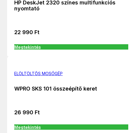
HP DeskJet 2320 színes multifunkciós
nyomtató
22 990
Ft
Megtekintés
ELÖLTÖLTŐS MOSÓGÉP
WPRO SKS 101 összeépítő keret
26 990
Ft
Megtekintés