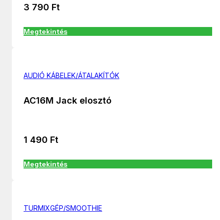
3 790
Ft
Megtekintés
AUDIÓ KÁBELEK/ÁTALAKÍTÓK
AC16M Jack elosztó
1 490
Ft
Megtekintés
TURMIXGÉP/SMOOTHIE