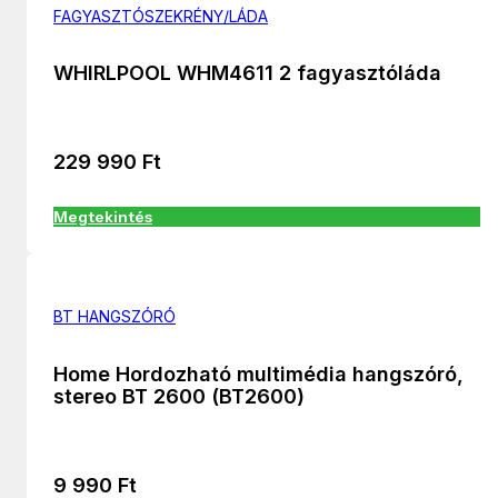
FAGYASZTÓSZEKRÉNY/LÁDA
WHIRLPOOL WHM4611 2 fagyasztóláda
229 990
Ft
Megtekintés
BT HANGSZÓRÓ
Home Hordozható multimédia hangszóró,
stereo BT 2600 (BT2600)
9 990
Ft