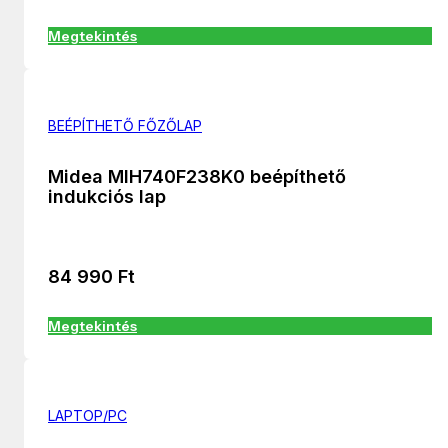
Megtekintés
BEÉPÍTHETŐ FŐZŐLAP
Midea MIH740F238K0 beépíthető
indukciós lap
84 990
Ft
Megtekintés
LAPTOP/PC