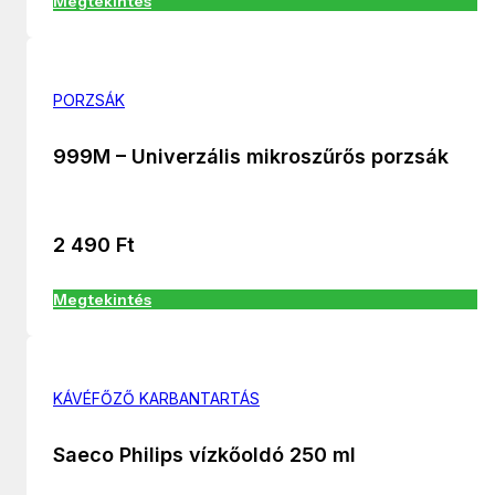
Megtekintés
PORZSÁK
999M – Univerzális mikroszűrős porzsák
2 490
Ft
Megtekintés
KÁVÉFŐZŐ KARBANTARTÁS
Saeco Philips vízkőoldó 250 ml