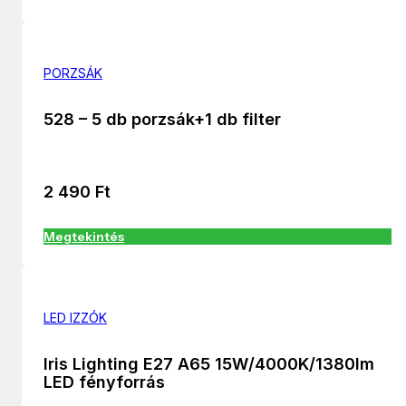
PORZSÁK
528 – 5 db porzsák+1 db filter
2 490
Ft
Megtekintés
LED IZZÓK
Iris Lighting E27 A65 15W/4000K/1380lm
LED fényforrás