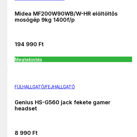
Midea MF200W90WB/W-HR elöltöltős
mosógép 9kg 1400f/p
194 990
Ft
Megtekintés
FÜLHALLGATÓ/FEJHALLGATÓ
Genius HS-G560 jack fekete gamer
headset
8 990
Ft