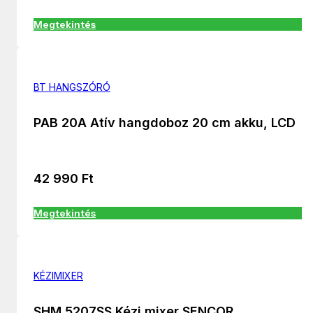
Megtekintés
BT HANGSZÓRÓ
PAB 20A Atív hangdoboz 20 cm akku, LCD
42 990
Ft
Megtekintés
KÉZIMIXER
SHM 5207SS Kézi mixer SENCOR