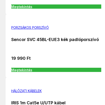
Megtekintés
PORZSÁKOS PORSZÍVÓ
Sencor SVC 45BL-EUE3 kék padlóporszívó
19 990
Ft
Megtekintés
HÁLÓZATI KÁBELEK
IRIS 1m Cat5e U/UTP kábel