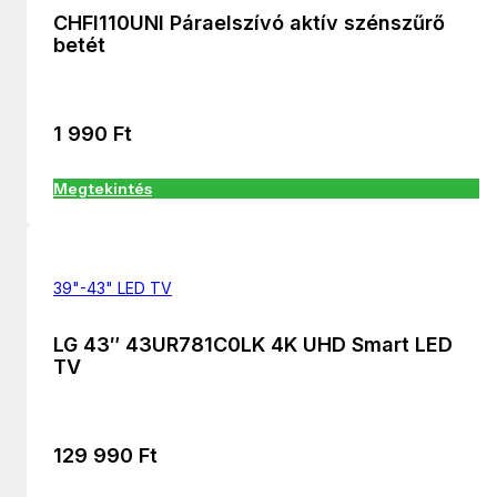
CHFI110UNI Páraelszívó aktív szénszűrő
betét
1 990
Ft
Megtekintés
39"-43" LED TV
LG 43″ 43UR781C0LK 4K UHD Smart LED
TV
129 990
Ft