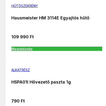
HŰTŐSZEKRÉNY
Hausmeister HM 3114E Egyajtós hűtő
109 990
Ft
Megtekintés
ALKATRÉSZ
HSPA01I Hővezető paszta 1g
790
Ft