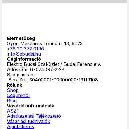
Elérhetőség
Győr, Mészáros Lőrinc u. 13, 9023
+36 20 372 0196
info@ebudai.hu
Céginformáció
Elektro Budai Szaküzlet / Budai Ferenc e.v.
Adószám: 67074097-2-28
Számlaszám:
‎ Binx Zrt.: 30400001-00000000-13119108
Rólunk
Shop
Cégünkről
Blog
Vásárlói információk
ÁSZF
Adatkezelési Tájékoztató
Vásárlási tudnivalók
Ajánlatkérés