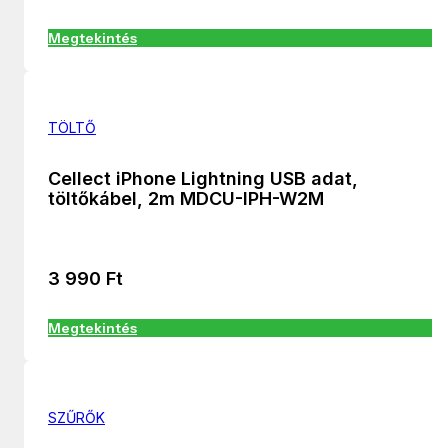
Megtekintés
TÖLTŐ
Cellect iPhone Lightning USB adat,
töltőkábel, 2m MDCU-IPH-W2M
3 990
Ft
Megtekintés
SZŰRŐK