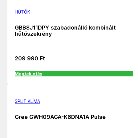
HŰTŐK
GBBSJ11DPY szabadonálló kombinált
hűtőszekrény
209 990
Ft
Megtekintés
SPLIT KLÍMA
Gree GWH09AGA-K6DNA1A Pulse