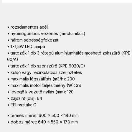
• rozsdamentes acél
• nyomógombos vezérlés (mechanikus)
• három sebességfokozat
• 1×1,5W LED lámpa
• tartozék 1 db 3 rétegű alumíniumhálós mosható zsírszűrő (KPE
60/A)
• tartozék 1 db szénszűrő (KPE 6020/C)
• külső vagy recirkulációs szellőztetés
• maximális légszállítás (m3/h): 200
• maximális motor teljesítmény (W): 38
• levegő kivezető nyílás (mm): 120
• zajszint (dB): 64
• EEI osztály: C
• termék méret: 600 x 500 x 140 mm
• doboz méret: 640 x 550 x 178 mm