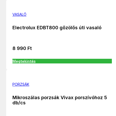
VASALÓ
Electrolux EDBT800 gőzölős úti vasaló
8 990
Ft
Megtekintés
PORZSÁK
Mikroszálas porzsák Vivax porszívóhoz 5
db/cs