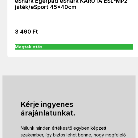
eShark Egérpad eShark KARUTA ESL-MP2
játék/eSport 45x40cm
3 490
Ft
Megtekintés
Kérje ingyenes
árajánlatunkat.
Nálunk minden értékesítő egyben képzett
szakember, így biztos lehet benne, hogy megfelelő