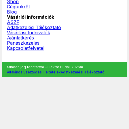
Shop
Cégünkről
Blog
Vásárlói információk
ÁSZF
Adatkezelési Tájékoztató
Vásárlási tudnivalók
Ajánlatkérés
Panaszkezelés
Kapcsolatfelvétel
Minden jog fenntartva – Elektro Budai, 2026©
Általános Szerződési Feltételek
Adatkezelési Tájékoztató