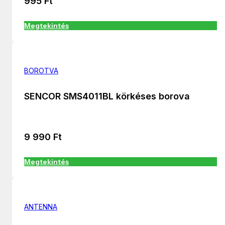
995
Ft
Megtekintés
BOROTVA
SENCOR SMS4011BL körkéses borova
9 990
Ft
Megtekintés
ANTENNA