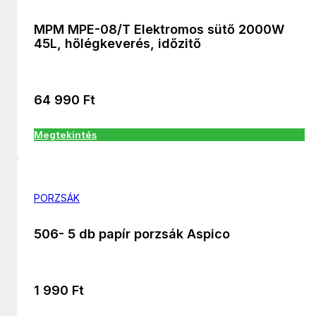
MPM MPE-08/T Elektromos sütő 2000W
45L, hőlégkeverés, időzitő
64 990
Ft
Megtekintés
PORZSÁK
506- 5 db papír porzsák Aspico
1 990
Ft