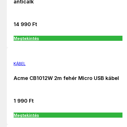
anticalk
14 990
Ft
Megtekintés
KÁBEL
Acme CB1012W 2m fehér Micro USB kábel
1 990
Ft
Megtekintés