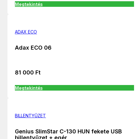
Megtekintés
ADAX ECO
Adax ECO 06
81 000
Ft
Megtekintés
BILLENTYŰZET
Genius SlimStar C-130 HUN fekete USB
billentyűzet + egér