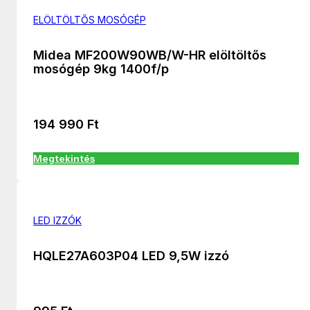
ELÖLTÖLTŐS MOSÓGÉP
Midea MF200W90WB/W-HR elöltöltős
mosógép 9kg 1400f/p
194 990
Ft
Megtekintés
LED IZZÓK
HQLE27A603P04 LED 9,5W izzó