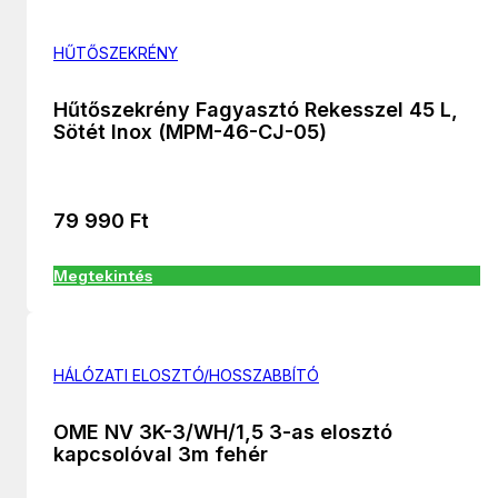
HŰTŐSZEKRÉNY
Hűtőszekrény Fagyasztó Rekesszel 45 L,
Sötét Inox (MPM-46-CJ-05)
79 990
Ft
Megtekintés
HÁLÓZATI ELOSZTÓ/HOSSZABBÍTÓ
OME NV 3K-3/WH/1,5 3-as elosztó
kapcsolóval 3m fehér