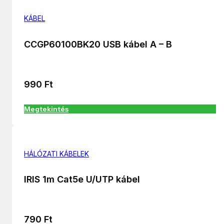
KÁBEL
CCGP60100BK20 USB kábel A – B
990
Ft
Megtekintés
HÁLÓZATI KÁBELEK
IRIS 1m Cat5e U/UTP kábel
790
Ft