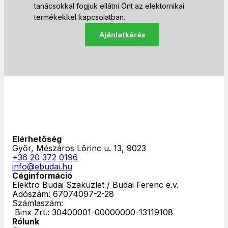
tanácsokkal fogjuk ellátni Önt az elektornikai
termékekkel kapcsolatban.
Ajánlatkérés
Elérhetőség
Győr, Mészáros Lőrinc u. 13, 9023
+36 20 372 0196
info@ebudai.hu
Céginformáció
Elektro Budai Szaküzlet / Budai Ferenc e.v.
Adószám: 67074097-2-28
Számlaszám:
‎ Binx Zrt.: 30400001-00000000-13119108
Rólunk