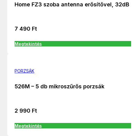
Home FZ3 szoba antenna erősítővel, 32dB
7 490
Ft
Megtekintés
PORZSÁK
526M – 5 db mikroszűrős porzsák
2 990
Ft
Megtekintés