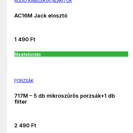
AUDIÓ KÁBELEK/ÁTALAKÍTÓK
AC16M Jack elosztó
1 490
Ft
Megtekintés
PORZSÁK
717M – 5 db mikroszűrős porzsák+1 db
filter
2 490
Ft