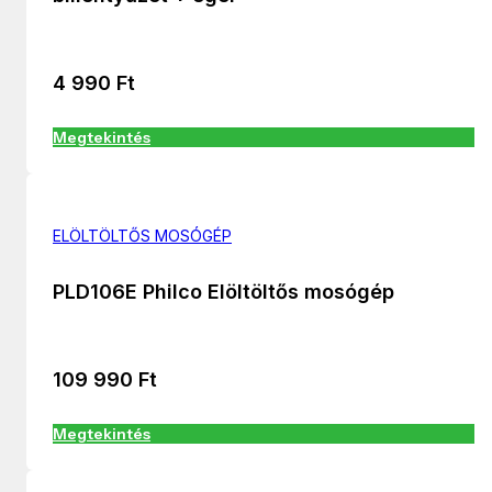
4 990
Ft
Megtekintés
ELÖLTÖLTŐS MOSÓGÉP
PLD106E Philco Elöltöltős mosógép
109 990
Ft
Megtekintés