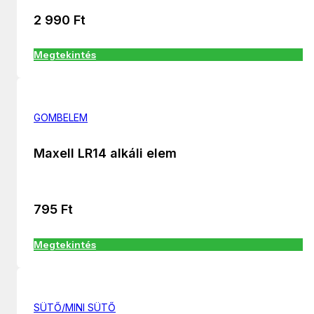
2 990
Ft
Megtekintés
GOMBELEM
Maxell LR14 alkáli elem
795
Ft
Megtekintés
SÜTŐ/MINI SÜTŐ