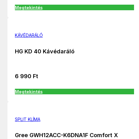
Megtekintés
KÁVÉDARÁLÓ
HG KD 40 Kávédaráló
6 990
Ft
Megtekintés
SPLIT KLÍMA
Gree GWH12ACC-K6DNA1F Comfort X