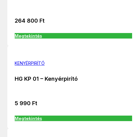
264 800
Ft
Megtekintés
KENYÉRPIRÍTÓ
HG KP 01 – Kenyérpirító
5 990
Ft
Megtekintés