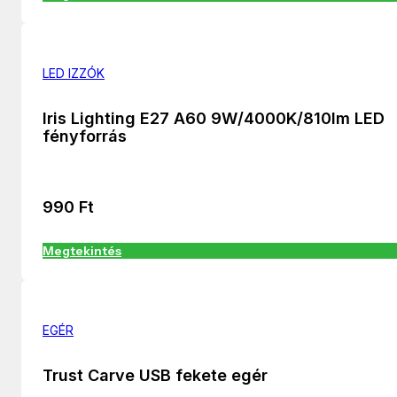
LED IZZÓK
Iris Lighting E27 A60 9W/4000K/810lm LED
fényforrás
990
Ft
Megtekintés
EGÉR
Trust Carve USB fekete egér