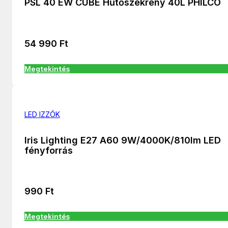
PSL 40 EW CUBE Hűtőszekrény 40L PHILCO
54 990
Ft
Megtekintés
LED IZZÓK
Iris Lighting E27 A60 9W/4000K/810lm LED
fényforrás
990
Ft
Megtekintés