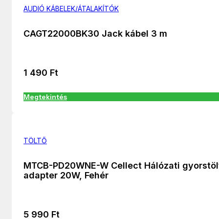
AUDIÓ KÁBELEK/ÁTALAKÍTÓK
CAGT22000BK30 Jack kábel 3 m
1 490
Ft
Megtekintés
TÖLTŐ
MTCB-PD20WNE-W Cellect Hálózati gyorstöl
adapter 20W, Fehér
5 990
Ft