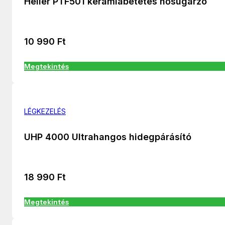
Heller PTF501 kerámiabetétes hősugárzó
10 990
Ft
Megtekintés
LÉGKEZELÉS
UHP 4000 Ultrahangos hidegpárásító
18 990
Ft
Megtekintés