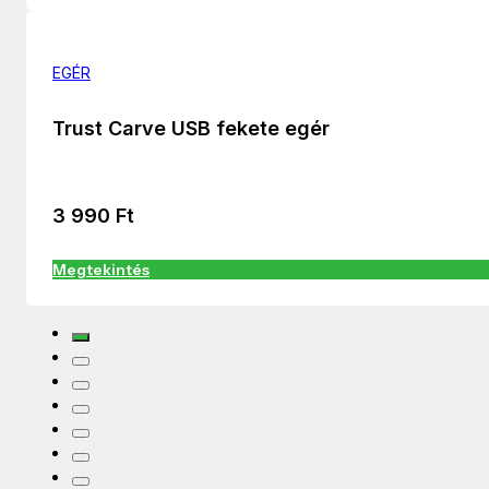
EGÉR
Trust Carve USB fekete egér
3 990
Ft
Megtekintés