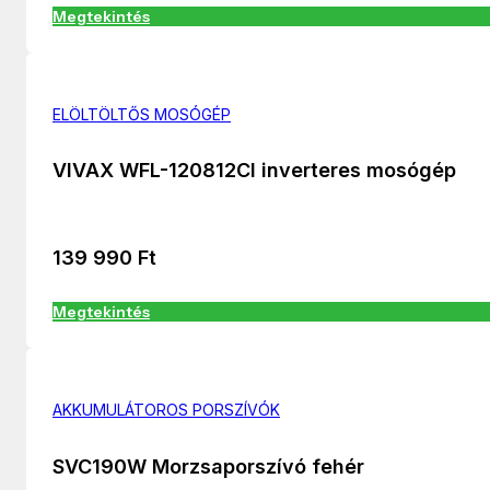
Megtekintés
ELÖLTÖLTŐS MOSÓGÉP
VIVAX WFL-120812CI inverteres mosógép
139 990
Ft
Megtekintés
AKKUMULÁTOROS PORSZÍVÓK
SVC190W Morzsaporszívó fehér