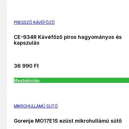
PRESSZÓ KÁVÉFŐZŐ
CE-934R Kávéfőző piros hagyományos és
kapszulás
36 990
Ft
Megtekintés
MIKROHULLÁMÚ SÜTŐ
Gorenje MO17E1S ezüst mikrohullámú sütő