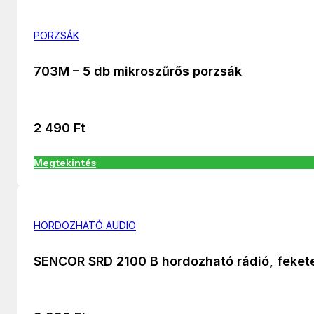
PORZSÁK
703M – 5 db mikroszűrős porzsák
2 490
Ft
Megtekintés
HORDOZHATÓ AUDIO
SENCOR SRD 2100 B hordozható rádió, feket