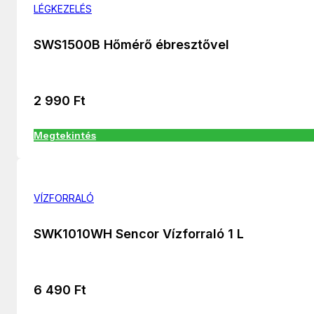
LÉGKEZELÉS
SWS1500B Hőmérő ébresztővel
2 990
Ft
Megtekintés
VÍZFORRALÓ
SWK1010WH Sencor Vízforraló 1 L
6 490
Ft