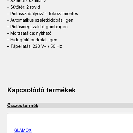
– Szeletek száma: 2
– Sütőtér: 2 rövid
– Pirításszabályozás: fokozatmentes
– Automatikus szeletkidobás: igen
– Pírításmegszakító gomb: igen
– Morzsatálca: nyitható
– Hidegfalú burkolat: igen
– Tápellátás: 230 V~ / 50 Hz
Kapcsolódó termékek
Összes termék
GLAMOX