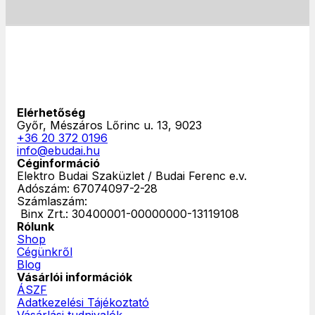
Elérhetőség
Győr, Mészáros Lőrinc u. 13, 9023
+36 20 372 0196
info@ebudai.hu
Céginformáció
Elektro Budai Szaküzlet / Budai Ferenc e.v.
Adószám: 67074097-2-28
Számlaszám:
‎ Binx Zrt.: 30400001-00000000-13119108
Rólunk
Shop
Cégünkről
Blog
Vásárlói információk
ÁSZF
Adatkezelési Tájékoztató
Vásárlási tudnivalók