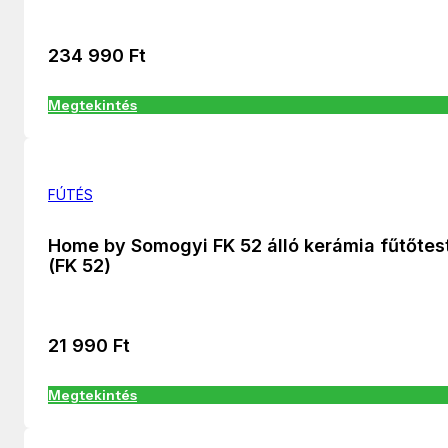
234 990
Ft
Megtekintés
FÚTÉS
Home by Somogyi FK 52 álló kerámia fűtőtes
(FK 52)
21 990
Ft
Megtekintés