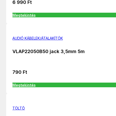
6 990
Ft
Megtekintés
AUDIÓ KÁBELEK/ÁTALAKÍTÓK
VLAP22050B50 jack 3,5mm 5m
790
Ft
Megtekintés
TÖLTŐ