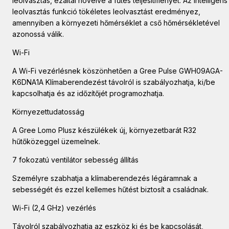
leolvasztás, ezáltal növelve a fűtés teljesítményét. Az intelligens
leolvasztás funkció tökéletes leolvasztást eredményez,
amennyiben a környezeti hőmérséklet a cső hőmérsékletével
azonossá válik.
Wi-Fi
A Wi-Fi vezérlésnek köszönhetően a Gree Pulse GWH09AGA-
K6DNA1A Klímaberendezést távolról is szabályozhatja, ki/be
kapcsolhatja és az időzítőjét programozhatja.
Környezettudatosság
A Gree Lomo Plusz készülékek új, környezetbarát R32
hűtőközeggel üzemelnek.
7 fokozatú ventilátor sebesség állítás
Személyre szabhatja a klímaberendezés légáramnak a
sebességét és ezzel kellemes hűtést biztosít a családnak.
Wi-Fi (2,4 GHz) vezérlés
Távolról szabályozhatja az eszköz ki és be kapcsolását,