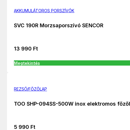
AKKUMULÁTOROS PORSZÍVÓK
SVC 190R Morzsaporszívó SENCOR
13 990
Ft
Megtekintés
REZSÓ/FŐZŐLAP
TOO SHP-094SS-500W inox elektromos főző
5 990
Ft