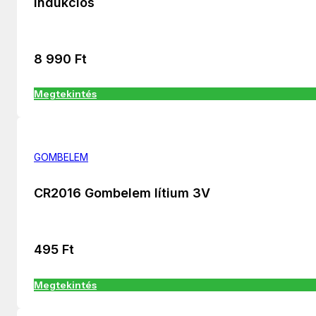
indukciós
8 990
Ft
Megtekintés
GOMBELEM
CR2016 Gombelem lítium 3V
495
Ft
Megtekintés