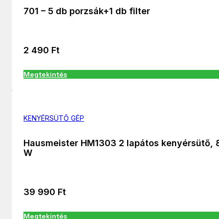
701 – 5 db porzsák+1 db filter
2 490
Ft
Megtekintés
KENYÉRSÜTŐ GÉP
Hausmeister HM1303 2 lapátos kenyérsütő, 
W
39 990
Ft
Megtekintés