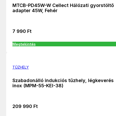
MTCB-PD45W-W Cellect Hálózati gyorstöltő
adapter 45W, Fehér
7 990
Ft
Megtekintés
TŰZHELY
Szabadonálló indukciós tűzhely, légkeverés
inox (MPM-55-KEI-38)
209 990
Ft