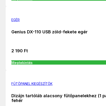
EGÉR
Genius DX-110 USB zöld-fekete egér
2 190
Ft
Megtekintés
FŰTŐPANEL KIEGÉSZÍTŐK
Dizájn tartóláb alacsony fűtőpanelekhez (1 p
fehér