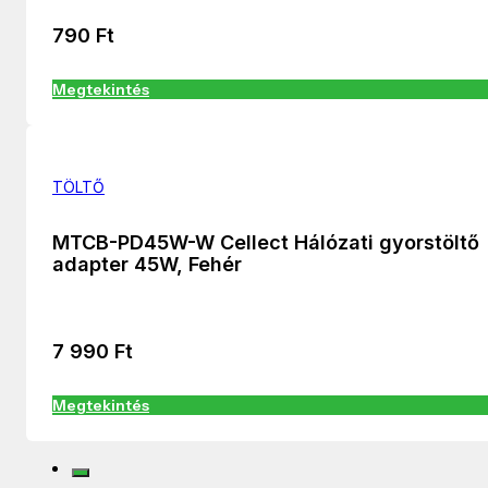
790
Ft
Megtekintés
TÖLTŐ
MTCB-PD45W-W Cellect Hálózati gyorstöltő
adapter 45W, Fehér
7 990
Ft
Megtekintés