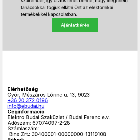
szakember, így biztos lehet benne, hogy megfelelő
tanácsokkal fogjuk ellátni Önt az elektornikai
termékekkel kapcsolatban.
Ajánlatkérés
Elérhetőség
Győr, Mészáros Lőrinc u. 13, 9023
+36 20 372 0196
info@ebudai.hu
Céginformáció
Elektro Budai Szaküzlet / Budai Ferenc e.v.
Adószám: 67074097-2-28
Számlaszám:
‎ Binx Zrt.: 30400001-00000000-13119108
Rólunk