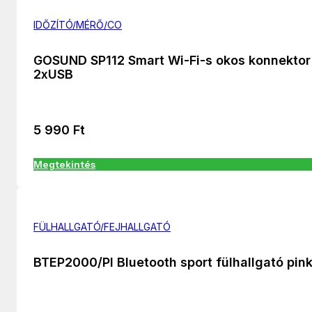
IDŐZÍTÓ/MÉRŐ/CO
GOSUND SP112 Smart Wi-Fi-s okos konnektor
2xUSB
5 990
Ft
Megtekintés
FÜLHALLGATÓ/FEJHALLGATÓ
BTEP2000/PI Bluetooth sport fülhallgató pin