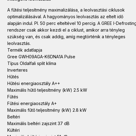
A fűtési teljesítmény maximalizálása, a leolvasztási ciklusok
optimalizálásával. A hagyományos leolvasztás az eltelt idő
alapján indul. Pl. 50 perc elteltével 10 percig. A GREE I-Defrostin
rendszer csak akkor kezdi el a ciklust, amikor arra tényleg
szükség van, és csak addig, amíg megtörténik a tényleges
leolvasztás.
Termék adatlapja
Gree GWH09AGA-K6DNA1A Pulse
Típus Oldalfali split klíma
Inverteres
Hűtés
Hűtési energiaosztály A++
Maximális hűtő teljesítmény (kW) 2.5 kW
Fűtés
Fűtési energiaosztály A+
Maximális fűtő teljesítmény (kW) 2.8 kW
Beltéri
Maximális beltéri zajszint 37 dB
Kültéri