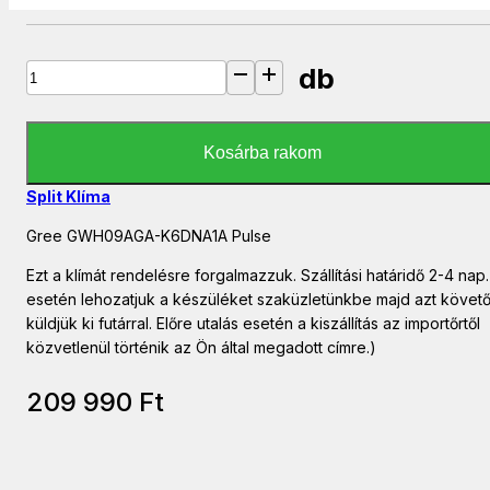
db
Gree GWH09AGA-K6DNA1A Pulse mennyiség
Kosárba rakom
Split Klíma
Gree GWH09AGA-K6DNA1A Pulse
Ezt a klímát rendelésre forgalmazzuk. Szállítási határidő 2-4 nap
esetén lehozatjuk a készüléket szaküzletünkbe majd azt követ
küldjük ki futárral. Előre utalás esetén a kiszállítás az importőrtől
közvetlenül történik az Ön által megadott címre.)
209 990
Ft