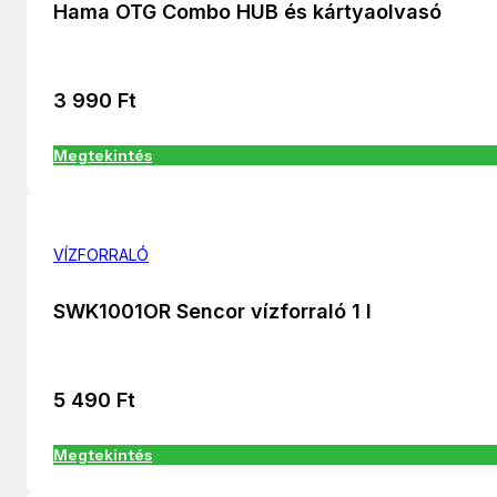
Hama OTG Combo HUB és kártyaolvasó
3 990
Ft
Megtekintés
VÍZFORRALÓ
SWK1001OR Sencor vízforraló 1 l
5 490
Ft
Megtekintés