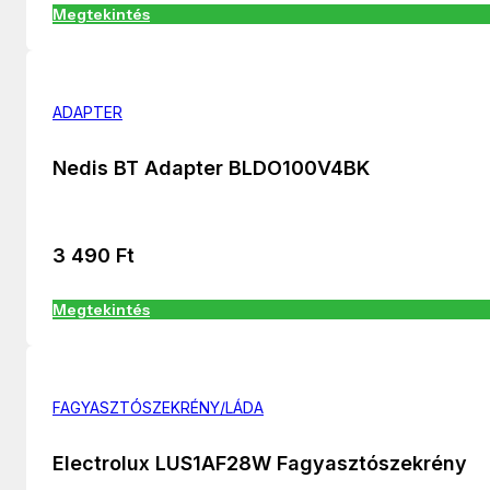
Megtekintés
ADAPTER
Nedis BT Adapter BLDO100V4BK
3 490
Ft
Megtekintés
FAGYASZTÓSZEKRÉNY/LÁDA
Electrolux LUS1AF28W Fagyasztószekrény