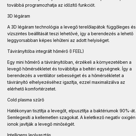
továbbá programozhatja az időzítő funkciót.
3D légáram
A 3D légáram technológia a levegő terelőlapátok függőleges és
vízszintes beállítását teszi lehetővé, így a berendezés a lehető
leggyorsabban képes lehűteni az adott helyiséget.
Távirányítóba integrált hőmérő (I FEEL)
Egy mini hőmérő a távirányítóban, érzékeli a környezetében a
levegő hőmérsékletet és továbbítja a beltéri egységnek. Így a
berendezés a ventilátor sebességet és a hőmérsékletet a
távirányító elhelyezéséhez igazítja, ezzel maximalizálva az
elérhető komfortérzetet.
Cold plasma szűrő
Hatékonyan tisztítja a levegőt, elpusztítja a baktériumok 90%-át.
Semlegesíti a kellemetlen szagokat. A keletkező negatív oxigén
ionok javítják a levegő minőségét.
Intelligens leolvasztás