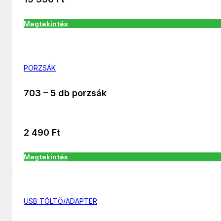
Megtekintés
PORZSÁK
703 – 5 db porzsák
2 490
Ft
Megtekintés
USB TÖLTŐ/ADAPTER