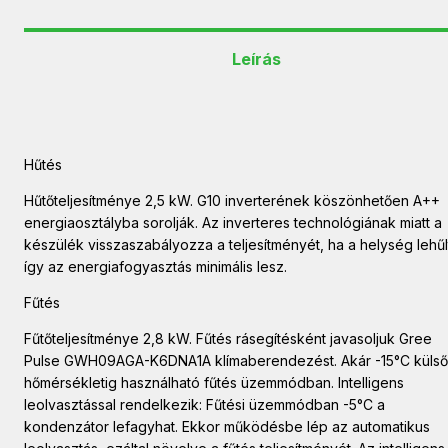
Leírás
Hűtés
Hűtőteljesítménye 2,5 kW. G10 inverterének köszönhetően A++
energiaosztályba sorolják. Az inverteres technológiának miatt a
készülék visszaszabályozza a teljesítményét, ha a helység lehűl
így az energiafogyasztás minimális lesz.
Fűtés
Fűtőteljesítménye 2,8 kW. Fűtés rásegítésként javasoljuk Gree
Pulse GWH09AGA-K6DNA1A klímaberendezést. Akár -15°C külső
hőmérsékletig használható fűtés üzemmódban. Intelligens
leolvasztással rendelkezik: Fűtési üzemmódban -5°C a
kondenzátor lefagyhat. Ekkor működésbe lép az automatikus