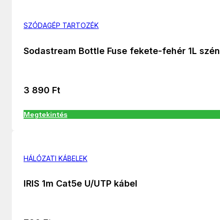
SZÓDAGÉP TARTOZÉK
Sodastream Bottle Fuse fekete-fehér 1L szé
3 890
Ft
Megtekintés
HÁLÓZATI KÁBELEK
IRIS 1m Cat5e U/UTP kábel