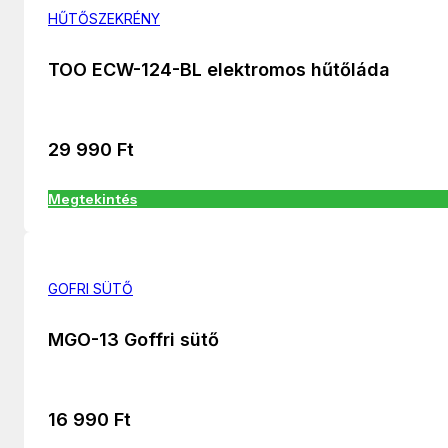
HŰTŐSZEKRÉNY
TOO ECW-124-BL elektromos hűtőláda
29 990
Ft
Megtekintés
GOFRI SÜTŐ
MGO-13 Goffri sütő
16 990
Ft