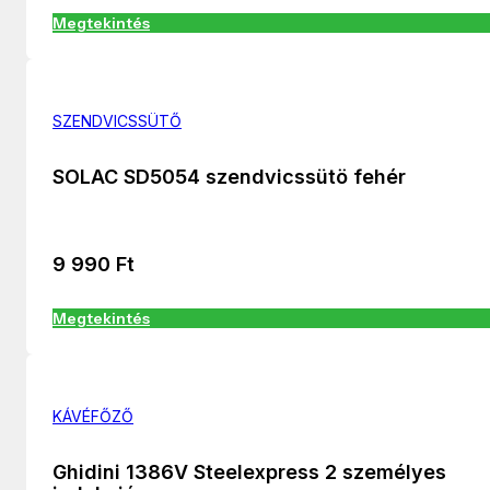
Megtekintés
SZENDVICSSÜTŐ
SOLAC SD5054 szendvicssütö fehér
9 990
Ft
Megtekintés
KÁVÉFŐZŐ
Ghidini 1386V Steelexpress 2 személyes