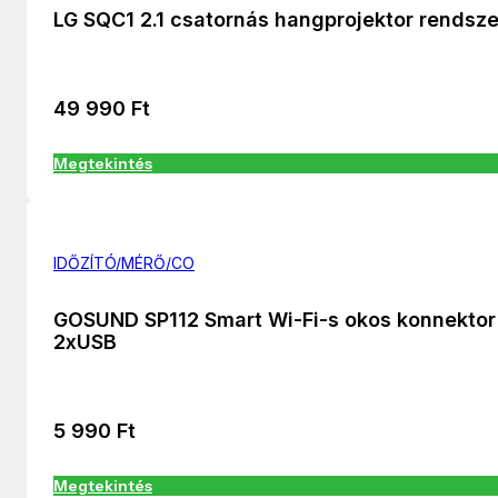
LG SQC1 2.1 csatornás hangprojektor rendsze
49 990
Ft
Megtekintés
IDŐZÍTÓ/MÉRŐ/CO
GOSUND SP112 Smart Wi-Fi-s okos konnektor
2xUSB
5 990
Ft
Megtekintés