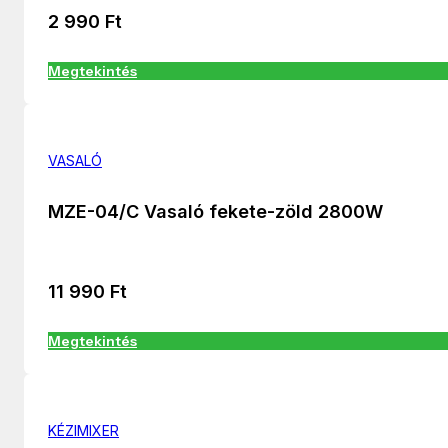
2 990
Ft
Megtekintés
VASALÓ
MZE-04/C Vasaló fekete-zöld 2800W
11 990
Ft
Megtekintés
KÉZIMIXER