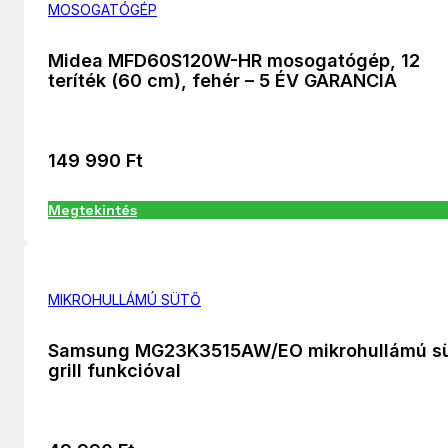
MOSOGATÓGÉP
Midea MFD60S120W-HR mosogatógép, 12
teríték (60 cm), fehér – 5 ÉV GARANCIA
149 990
Ft
Megtekintés
MIKROHULLÁMÚ SÜTŐ
Samsung MG23K3515AW/EO mikrohullámú s
grill funkcióval