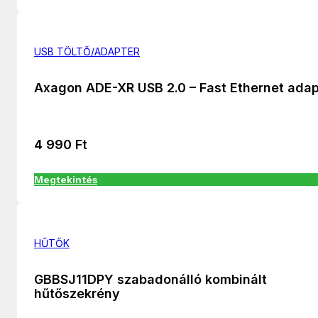
USB TÖLTŐ/ADAPTER
Axagon ADE-XR USB 2.0 – Fast Ethernet adap
4 990
Ft
Megtekintés
HŰTŐK
GBBSJ11DPY szabadonálló kombinált
hűtőszekrény