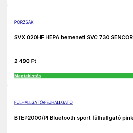
PORZSÁK
SVX 020HF HEPA bemeneti SVC 730 SENCOR
2 490
Ft
Megtekintés
FÜLHALLGATÓ/FEJHALLGATÓ
BTEP2000/PI Bluetooth sport fülhallgató pin