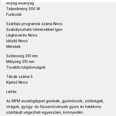
Anyag Műanyag
Teljesítmény 500 W
Funkciók
Szárítási programok száma Nincs
Szabályozható hőmérséklet Igen
Légkeverés Nincs
Időzítő Nincs
Méretek
Szélesség 310 mm
Mélység 310 mm
További tulajdonságok
Tálcák száma 5
Kijelző Nincs
Leírás:
Az MPM aszalógéppel gombák, gyümölcsök, zöldségek,
virágok, gyógy- és fűszernövények gyors és hatékony
szárítását végezheti egyeszűen, könnyedén.