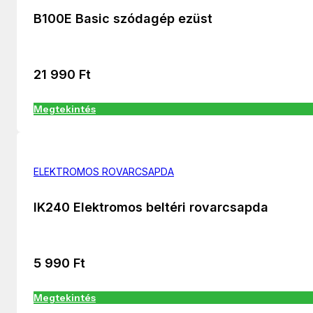
B100E Basic szódagép ezüst
21 990
Ft
Megtekintés
ELEKTROMOS ROVARCSAPDA
IK240 Elektromos beltéri rovarcsapda
5 990
Ft
Megtekintés