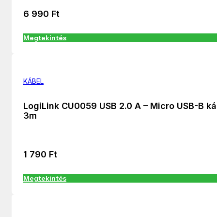
6 990
Ft
Megtekintés
KÁBEL
LogiLink CU0059 USB 2.0 A – Micro USB-B ká
3m
1 790
Ft
Megtekintés