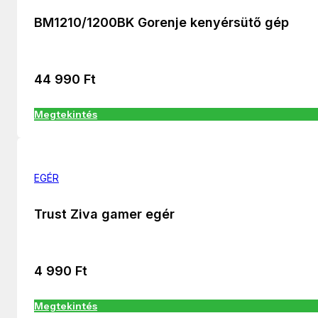
BM1210/1200BK Gorenje kenyérsütő gép
44 990
Ft
Megtekintés
EGÉR
Trust Ziva gamer egér
4 990
Ft
Megtekintés