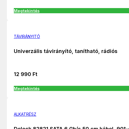
Megtekintés
TÁVIRÁNYITÓ
Univerzális távirányító, tanítható, rádiós
12 990
Ft
Megtekintés
ALKATRÉSZ
Delock 82821 SATA 6 Gb/s 50 cm kábel, 90°-