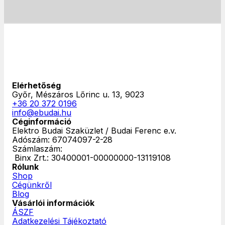
Elérhetőség
Győr, Mészáros Lőrinc u. 13, 9023
+36 20 372 0196
info@ebudai.hu
Céginformáció
Elektro Budai Szaküzlet / Budai Ferenc e.v.
Adószám: 67074097-2-28
Számlaszám:
‎ Binx Zrt.: 30400001-00000000-13119108
Rólunk
Shop
Cégünkről
Blog
Vásárlói információk
ÁSZF
Adatkezelési Tájékoztató