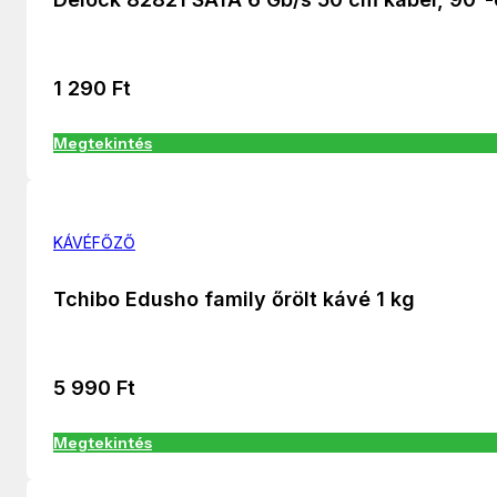
1 290
Ft
Megtekintés
KÁVÉFŐZŐ
Tchibo Edusho family őrölt kávé 1 kg
5 990
Ft
Megtekintés