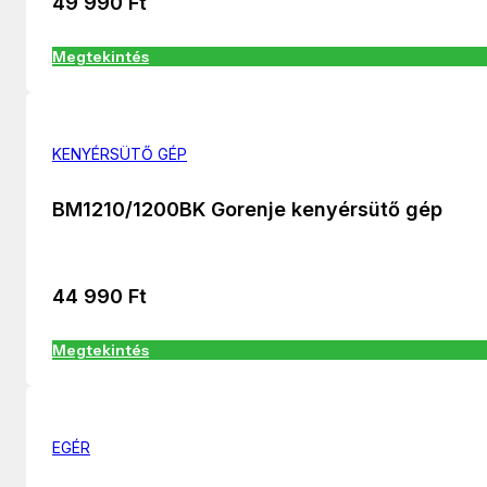
49 990
Ft
Megtekintés
KENYÉRSÜTŐ GÉP
BM1210/1200BK Gorenje kenyérsütő gép
44 990
Ft
Megtekintés
EGÉR