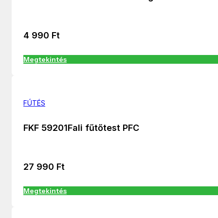
4 990
Ft
Megtekintés
FÚTÉS
FKF 59201Fali fűtőtest PFC
27 990
Ft
Megtekintés