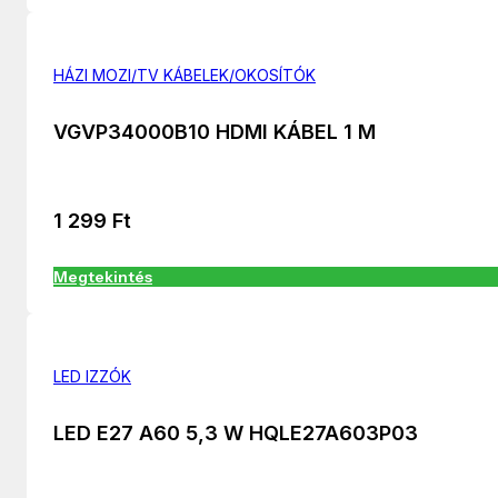
HÁZI MOZI/TV KÁBELEK/OKOSÍTÓK
VGVP34000B10 HDMI KÁBEL 1 M
1 299
Ft
Megtekintés
LED IZZÓK
LED E27 A60 5,3 W HQLE27A603P03