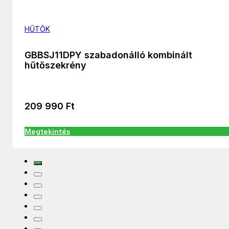
HŰTŐK
GBBSJ11DPY szabadonálló kombinált
hűtőszekrény
209 990
Ft
Megtekintés