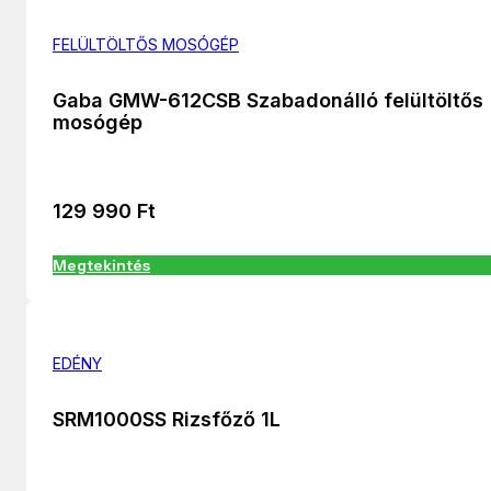
FELÜLTÖLTŐS MOSÓGÉP
Gaba GMW-612CSB Szabadonálló felültöltős
mosógép
129 990
Ft
Megtekintés
EDÉNY
SRM1000SS Rizsfőző 1L