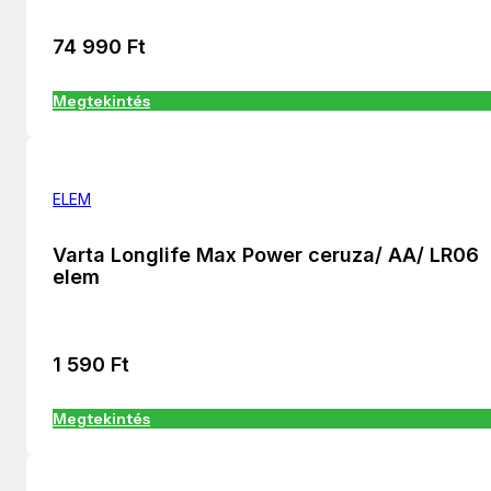
74 990
Ft
Megtekintés
ELEM
Varta Longlife Max Power ceruza/ AA/ LR06
elem
1 590
Ft
Megtekintés