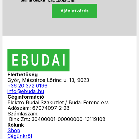
termékekkel kapcsolatban.
Ajánlatkérés
Elérhetőség
Győr, Mészáros Lőrinc u. 13, 9023
+36 20 372 0196
info@ebudai.hu
Céginformáció
Elektro Budai Szaküzlet / Budai Ferenc e.v.
Adószám: 67074097-2-28
Számlaszám:
‎ Binx Zrt.: 30400001-00000000-13119108
Rólunk
Shop
Cégünkről