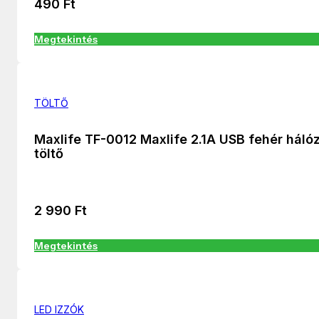
490
Ft
Megtekintés
TÖLTŐ
Maxlife TF-0012 Maxlife 2.1A USB fehér hálóz
töltő
2 990
Ft
Megtekintés
LED IZZÓK