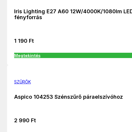
Iris Lighting E27 A60 12W/4000K/1080lm LE
fényforrás
1 190
Ft
Megtekintés
SZŰRŐK
Aspico 104253 Szénszűrő páraelszívóhoz
2 990
Ft