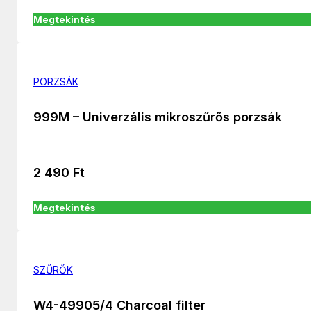
Megtekintés
PORZSÁK
999M – Univerzális mikroszűrős porzsák
2 490
Ft
Megtekintés
SZŰRŐK
W4-49905/4 Charcoal filter