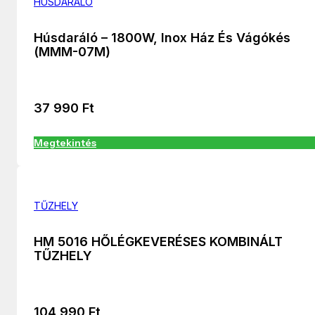
HÚSDARÁLÓ
Húsdaráló – 1800W, Inox Ház És Vágókés
(MMM-07M)
37 990
Ft
Megtekintés
TŰZHELY
HM 5016 HŐLÉGKEVERÉSES KOMBINÁLT
TŰZHELY
104 990
Ft