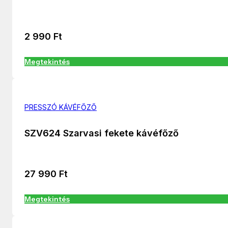
2 990
Ft
Megtekintés
PRESSZÓ KÁVÉFŐZŐ
SZV624 Szarvasi fekete kávéfőző
27 990
Ft
Megtekintés