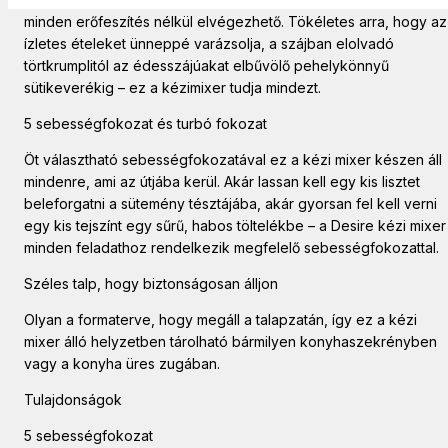
minden erőfeszítés nélkül elvégezhető. Tökéletes arra, hogy az
ízletes ételeket ünneppé varázsolja, a szájban elolvadó
törtkrumplitól az édesszájúakat elbűvölő pehelykönnyű
sütikeverékig – ez a kézimixer tudja mindezt.
5 sebességfokozat és turbó fokozat
Öt választható sebességfokozatával ez a kézi mixer készen áll
mindenre, ami az útjába kerül. Akár lassan kell egy kis lisztet
beleforgatni a sütemény tésztájába, akár gyorsan fel kell verni
egy kis tejszínt egy sűrű, habos töltelékbe – a Desire kézi mixer
minden feladathoz rendelkezik megfelelő sebességfokozattal.
Széles talp, hogy biztonságosan álljon
Olyan a formaterve, hogy megáll a talapzatán, így ez a kézi
mixer álló helyzetben tárolható bármilyen konyhaszekrényben
vagy a konyha üres zugában.
Tulajdonságok
5 sebességfokozat