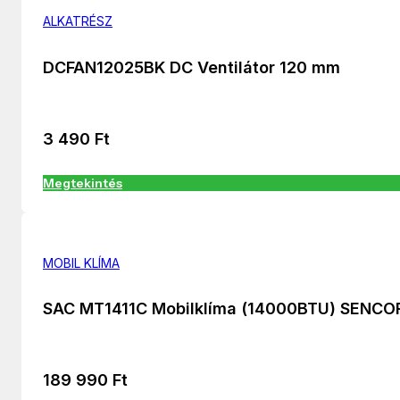
ALKATRÉSZ
DCFAN12025BK DC Ventilátor 120 mm
3 490
Ft
Megtekintés
MOBIL KLÍMA
SAC MT1411C Mobilklíma (14000BTU) SENCO
189 990
Ft