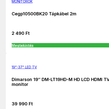
MONITOROK
Cegp10500BK20 Tápkábel 2m
2 490
Ft
Megtekintés
19"-37" LED TV
Dimarson 19″ DM-LT19HD-M HD LCD HDMI TV
monitor
39 990
Ft