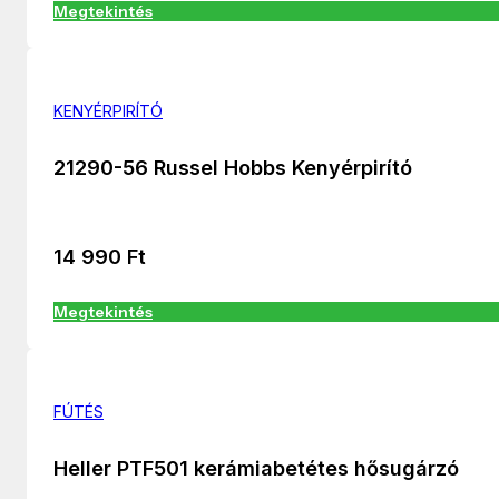
Megtekintés
KENYÉRPIRÍTÓ
21290-56 Russel Hobbs Kenyérpirító
14 990
Ft
Megtekintés
FÚTÉS
Heller PTF501 kerámiabetétes hősugárzó