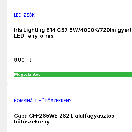
LED IZZÓK
Iris Lighting E14 C37 8W/4000K/720lm gyer
LED fényforrás
990
Ft
Megtekintés
KOMBINÁLT HŰTŐSZEKRÉNY
Gaba GH-265WE 262 L alulfagyasztós
hűtőszekrény