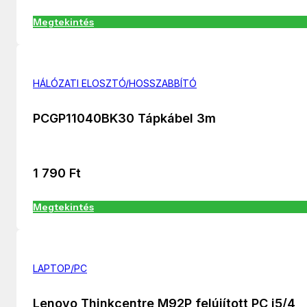
Megtekintés
HÁLÓZATI ELOSZTÓ/HOSSZABBÍTÓ
PCGP11040BK30 Tápkábel 3m
1 790
Ft
Megtekintés
LAPTOP/PC
Lenovo Thinkcentre M92P felújított PC i5/4