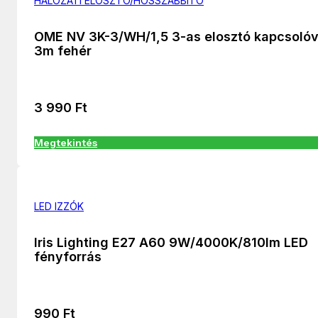
HÁLÓZATI ELOSZTÓ/HOSSZABBÍTÓ
OME NV 3K-3/WH/1,5 3-as elosztó kapcsolóv
3m fehér
3 990
Ft
Megtekintés
LED IZZÓK
Iris Lighting E27 A60 9W/4000K/810lm LED
fényforrás
990
Ft