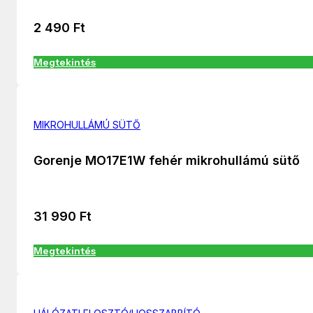
2 490
Ft
Megtekintés
MIKROHULLÁMÚ SÜTŐ
Gorenje MO17E1W fehér mikrohullámú sütő
31 990
Ft
Megtekintés