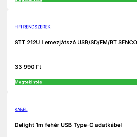
HIFI RENDSZEREK
STT 212U Lemezjátszó USB/SD/FM/BT SENC
33 990
Ft
Megtekintés
KÁBEL
Delight 1m fehér USB Type-C adatkábel