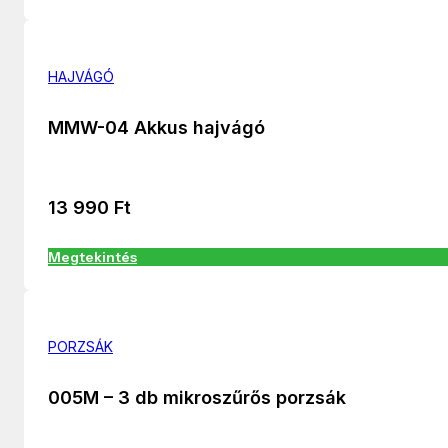
HAJVÁGÓ
MMW-04 Akkus hajvágó
13 990
Ft
Megtekintés
PORZSÁK
005M – 3 db mikroszűrős porzsák