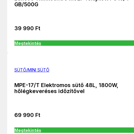
GB/500G
39 990
Ft
Megtekintés
SÜTŐ/MINI SÜTŐ
MPE-17/T Elektromos sütő 48L, 1800W,
hőlégkeveréses időzítővel
69 990
Ft
Megtekintés