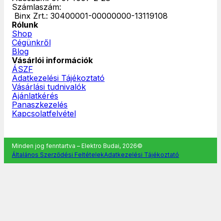
Számlaszám:
‎ Binx Zrt.: 30400001-00000000-13119108
Rólunk
Shop
Cégünkről
Blog
Vásárlói információk
ÁSZF
Adatkezelési Tájékoztató
Vásárlási tudnivalók
Ajánlatkérés
Panaszkezelés
Kapcsolatfelvétel
Minden jog fenntartva – Elektro Budai, 2026©
Általános Szerződési Feltételek
Adatkezelési Tájékoztató