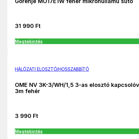
Gorenje MO17E1W fehér mikrohullámú sütő
31 990
Ft
Megtekintés
HÁLÓZATI ELOSZTÓ/HOSSZABBÍTÓ
OME NV 3K-3/WH/1,5 3-as elosztó kapcsolóv
3m fehér
3 990
Ft
Megtekintés