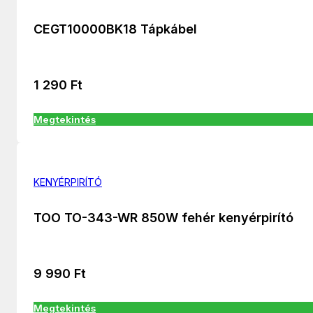
CEGT10000BK18 Tápkábel
1 290
Ft
Megtekintés
KENYÉRPIRÍTÓ
TOO TO-343-WR 850W fehér kenyérpirító
9 990
Ft
Megtekintés