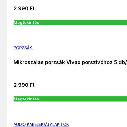
2 990
Ft
Megtekintés
PORZSÁK
Mikroszálas porzsák Vivax porszívóhoz 5 db
2 990
Ft
Megtekintés
AUDIÓ KÁBELEK/ÁTALAKÍTÓK