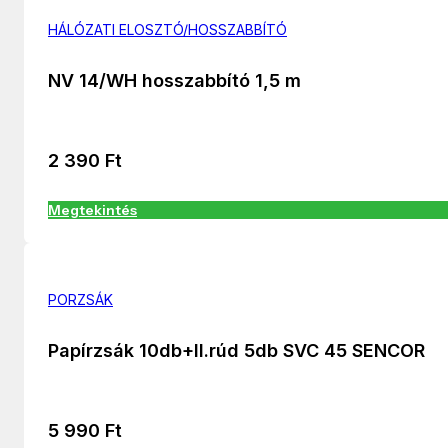
HÁLÓZATI ELOSZTÓ/HOSSZABBÍTÓ
NV 14/WH hosszabbító 1,5 m
2 390
Ft
Megtekintés
PORZSÁK
Papírzsák 10db+Il.rúd 5db SVC 45 SENCOR
5 990
Ft