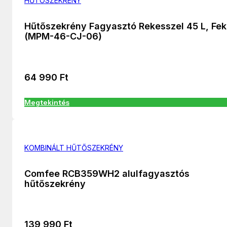
HŰTŐSZEKRÉNY
Hűtőszekrény Fagyasztó Rekesszel 45 L, Fek
(MPM-46-CJ-06)
64 990
Ft
Megtekintés
KOMBINÁLT HŰTŐSZEKRÉNY
Comfee RCB359WH2 alulfagyasztós
hűtőszekrény
139 990
Ft