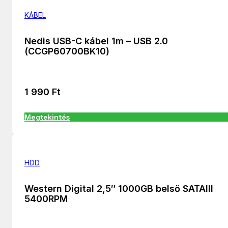
KÁBEL
Nedis USB-C kábel 1m – USB 2.0
(CCGP60700BK10)
1 990
Ft
Megtekintés
HDD
Western Digital 2,5″ 1000GB belső SATAIII
5400RPM