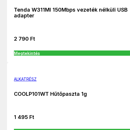
Tenda W311MI 150Mbps vezeték nélküli USB
adapter
2 790
Ft
Megtekintés
ALKATRÉSZ
COOLP101WT Hűtőpaszta 1g
1 495
Ft