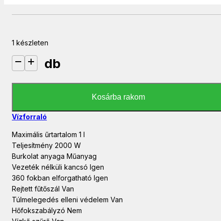
1 készleten
db
SWK1001OR Sencor vízforraló 1 l mennyiség
Kosárba rakom
Vízforraló
Maximális űrtartalom 1 l
Teljesítmény 2000 W
Burkolat anyaga Műanyag
Vezeték nélküli kancsó Igen
360 fokban elforgatható Igen
Rejtett fűtőszál Van
Túlmelegedés elleni védelem Van
Hőfokszabályzó Nem