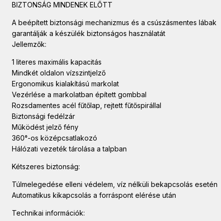
BIZTONSÁG MINDENEK ELŐTT
A beépített biztonsági mechanizmus és a csúszásmentes lábak
garantálják a készülék biztonságos használatát
Jellemzők:
1 literes maximális kapacitás
Mindkét oldalon vízszintjelző
Ergonomikus kialakítású markolat
Vezérlése a markolatban épített gombbal
Rozsdamentes acél fűtőlap, rejtett fűtőspirállal
Biztonsági fedélzár
Működést jelző fény
360°-os középcsatlakozó
Hálózati vezeték tárolása a talpban
Kétszeres biztonság:
Túlmelegedése elleni védelem, víz nélküli bekapcsolás esetén
Automatikus kikapcsolás a forráspont elérése után
Technikai információk: