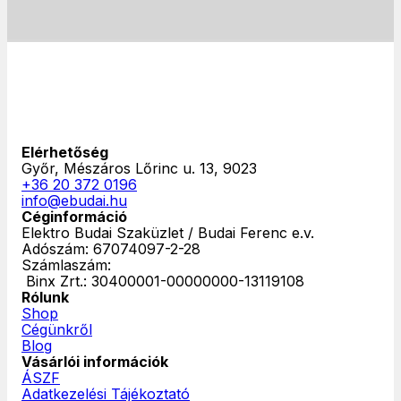
Elérhetőség
Győr, Mészáros Lőrinc u. 13, 9023
+36 20 372 0196
info@ebudai.hu
Céginformáció
Elektro Budai Szaküzlet / Budai Ferenc e.v.
Adószám: 67074097-2-28
Számlaszám:
‎ Binx Zrt.: 30400001-00000000-13119108
Rólunk
Shop
Cégünkről
Blog
Vásárlói információk
ÁSZF
Adatkezelési Tájékoztató