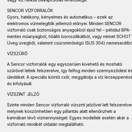
SENCOR VÍZFORRALÓK
Gyors, hatékony, kényelmes és automatikus – ezek az
elektromos vízmelegítők jellemző előnyei. Minden SENCOR
vízforraló csak biztonságos anyagokból épül fel – például BPA-
mentes műanyagból, hőálló boroszilikátból, vagy német SCHOT
Üveg üvegből, valamint csúcsminőségű (SUS 304) nemesacélbó
VÍZSZŰRŐ
A Sencor vízforralók egy egyszerűen kivehető és mosható
szűrővel lettek felszerelve, így felfog minden szennyeződést é
üledéket. A speciális kiöntő csőr, meggátolja a víz lecseppenés
és kifolyását.
VÍZSZINT JELZŐ
Szinte minden Sencor vízforraló vízszint jelzővel lett felszerelve
melynek köszönhetően egy pillantás alatt ellenőrizheti a
kannában lévő vízmennyiséget. Egyes modellek esetén akár a
vízforraló mindkét oldalán megtalálható.