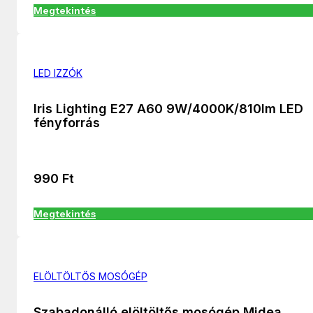
Megtekintés
LED IZZÓK
Iris Lighting E27 A60 9W/4000K/810lm LED
fényforrás
990
Ft
Megtekintés
ELÖLTÖLTŐS MOSÓGÉP
Szabadonálló elöltöltős mosógép Midea