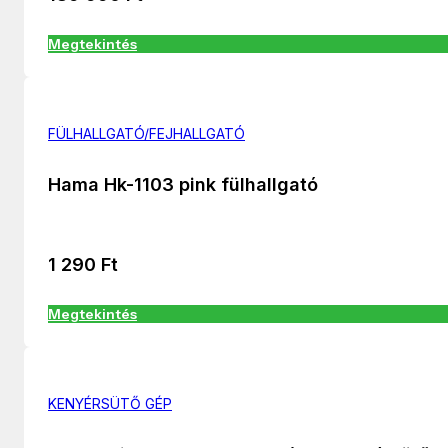
Megtekintés
FÜLHALLGATÓ/FEJHALLGATÓ
Hama Hk-1103 pink fülhallgató
1 290
Ft
Megtekintés
KENYÉRSÜTŐ GÉP