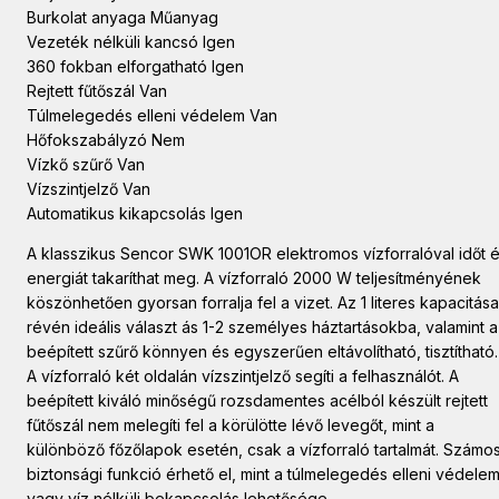
Burkolat anyaga Műanyag
Vezeték nélküli kancsó Igen
360 fokban elforgatható Igen
Rejtett fűtőszál Van
Túlmelegedés elleni védelem Van
Hőfokszabályzó Nem
Vízkő szűrő Van
Vízszintjelző Van
Automatikus kikapcsolás Igen
A klasszikus Sencor SWK 1001OR elektromos vízforralóval időt 
energiát takaríthat meg. A vízforraló 2000 W teljesítményének
köszönhetően gyorsan forralja fel a vizet. Az 1 literes kapacitása
révén ideális választ ás 1-2 személyes háztartásokba, valamint a
beépített szűrő könnyen és egyszerűen eltávolítható, tisztítható.
A vízforraló két oldalán vízszintjelző segíti a felhasználót. A
beépített kiváló minőségű rozsdamentes acélból készült rejtett
fűtőszál nem melegíti fel a körülötte lévő levegőt, mint a
különböző főzőlapok esetén, csak a vízforraló tartalmát. Számo
biztonsági funkció érhető el, mint a túlmelegedés elleni védele
vagy víz nélküli bekapcsolás lehetősége.