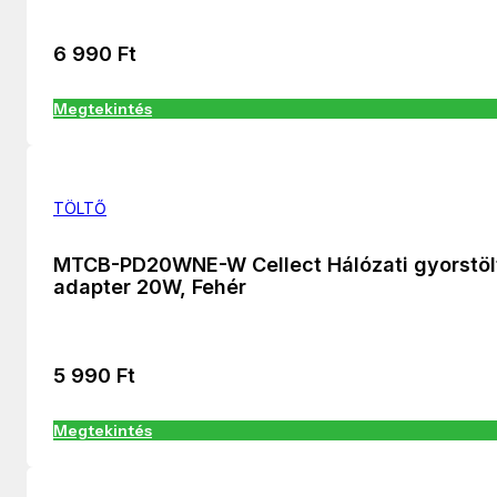
6 990
Ft
Megtekintés
TÖLTŐ
MTCB-PD20WNE-W Cellect Hálózati gyorstöl
adapter 20W, Fehér
5 990
Ft
Megtekintés