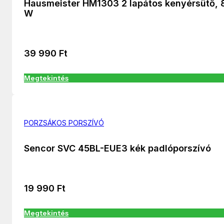
Hausmeister HM1303 2 lapátos kenyérsütő, 
W
39 990
Ft
Megtekintés
PORZSÁKOS PORSZÍVÓ
Sencor SVC 45BL-EUE3 kék padlóporszívó
19 990
Ft
Megtekintés