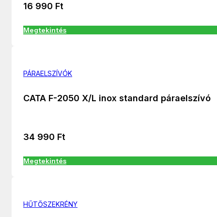
16 990
Ft
Megtekintés
PÁRAELSZÍVÓK
CATA F-2050 X/L inox standard páraelszívó
34 990
Ft
Megtekintés
HŰTŐSZEKRÉNY