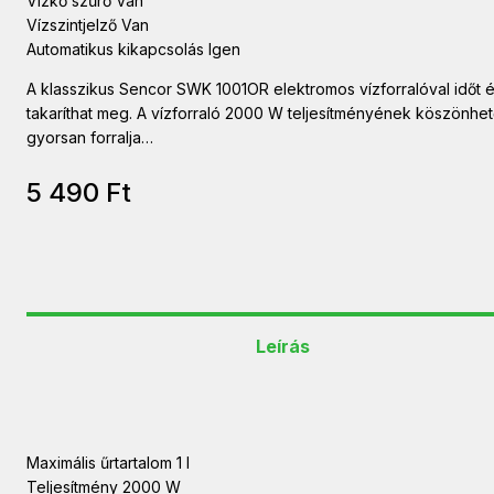
Vízkő szűrő Van
Vízszintjelző Van
Automatikus kikapcsolás Igen
A klasszikus Sencor SWK 1001OR elektromos vízforralóval időt é
takaríthat meg. A vízforraló 2000 W teljesítményének köszönhe
gyorsan forralja…
5 490
Ft
Leírás
Maximális űrtartalom 1 l
Teljesítmény 2000 W