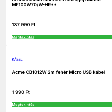
MF100W70/W-HR**
137 990
Ft
Megtekintés
KÁBEL
Acme CB1012W 2m fehér Micro USB kábel
1 990
Ft
Megtekintés