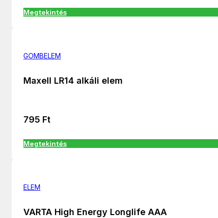
Megtekintés
GOMBELEM
Maxell LR14 alkáli elem
795
Ft
Megtekintés
ELEM
VARTA High Energy Longlife AAA