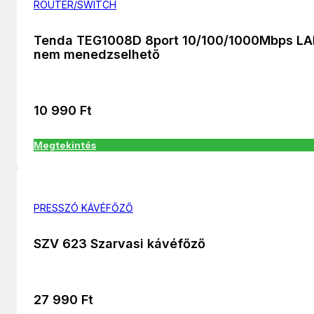
ROUTER/SWITCH
Tenda TEG1008D 8port 10/100/1000Mbps L
nem menedzselhető
10 990
Ft
Megtekintés
PRESSZÓ KÁVÉFŐZŐ
SZV 623 Szarvasi kávéfőző
27 990
Ft