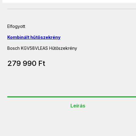
Elfogyott
Kombinált hűtőszekrény
Bosch KGV58VLEAS Hűtőszekrény
279 990
Ft
Leírás