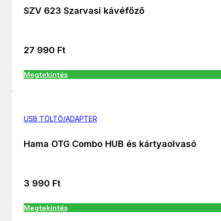
SZV 623 Szarvasi kávéfőző
27 990
Ft
Megtekintés
USB TÖLTŐ/ADAPTER
Hama OTG Combo HUB és kártyaolvasó
3 990
Ft
Megtekintés