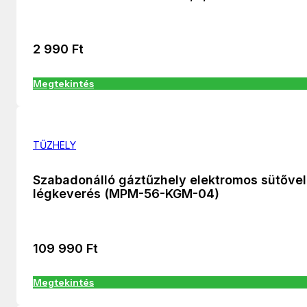
2 990
Ft
Megtekintés
TŰZHELY
Szabadonálló gáztűzhely elektromos sütővel
légkeverés (MPM-56-KGM-04)
109 990
Ft
Megtekintés