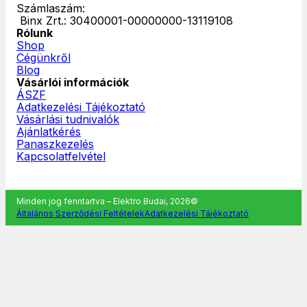
Számlaszám:
‎ Binx Zrt.: 30400001-00000000-13119108
Rólunk
Shop
Cégünkről
Blog
Vásárlói információk
ÁSZF
Adatkezelési Tájékoztató
Vásárlási tudnivalók
Ajánlatkérés
Panaszkezelés
Kapcsolatfelvétel
Minden jog fenntartva – Elektro Budai, 2026©
Általános Szerződési Feltételek
Adatkezelési Tájékoztató