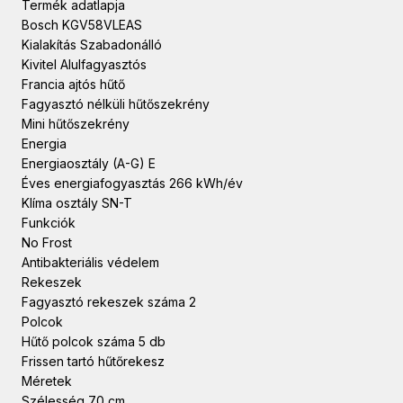
Termék adatlapja
Bosch KGV58VLEAS
Kialakítás Szabadonálló
Kivitel Alulfagyasztós
Francia ajtós hűtő
Fagyasztó nélküli hűtőszekrény
Mini hűtőszekrény
Energia
Energiaosztály (A-G) E
Éves energiafogyasztás 266 kWh/év
Klíma osztály SN-T
Funkciók
No Frost
Antibakteriális védelem
Rekeszek
Fagyasztó rekeszek száma 2
Polcok
Hűtő polcok száma 5 db
Frissen tartó hűtőrekesz
Méretek
Szélesség 70 cm