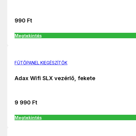
990
Ft
Megtekintés
FŰTŐPANEL KIEGÉSZÍTŐK
Adax Wifi SLX vezérlő, fekete
9 990
Ft
Megtekintés