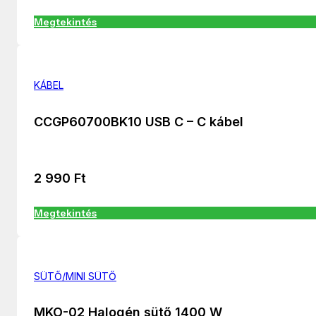
Megtekintés
KÁBEL
CCGP60700BK10 USB C – C kábel
2 990
Ft
Megtekintés
SÜTŐ/MINI SÜTŐ
MKO-02 Halogén sütő 1400 W