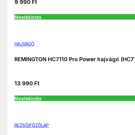
9 990
Ft
Megtekintés
HAJVÁGÓ
REMINGTON HC7110 Pro Power hajvágó (HC7
13 990
Ft
Megtekintés
REZSÓ/FŐZŐLAP