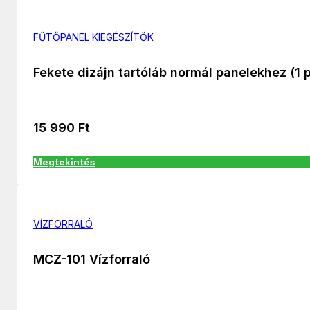
FŰTŐPANEL KIEGÉSZÍTŐK
Fekete dizájn tartóláb normál panelekhez (1 
15 990
Ft
Megtekintés
VÍZFORRALÓ
MCZ-101 Vízforraló