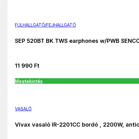
FÜLHALLGATÓ/FEJHALLGATÓ
SEP 520BT BK TWS earphones w/PWB SENC
11 990
Ft
Megtekintés
VASALÓ
Vivax vasaló IR-2201CC bordó , 2200W, anti