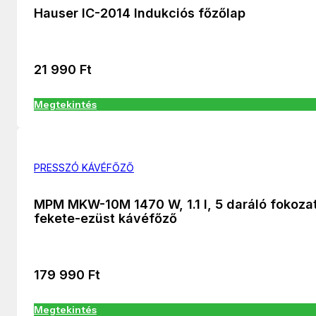
Hauser IC-2014 Indukciós főzőlap
21 990
Ft
Megtekintés
PRESSZÓ KÁVÉFŐZŐ
MPM MKW-10M 1470 W, 1.1 l, 5 daráló fokoza
fekete-ezüst kávéfőző
179 990
Ft
Megtekintés