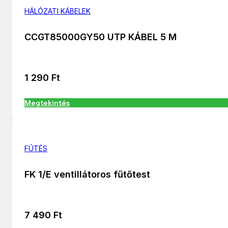
HÁLÓZATI KÁBELEK
CCGT85000GY50 UTP KÁBEL 5 M
1 290
Ft
Megtekintés
FÚTÉS
FK 1/E ventillátoros fűtőtest
7 490
Ft