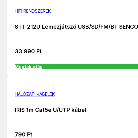
HIFI RENDSZEREK
STT 212U Lemezjátszó USB/SD/FM/BT SENC
33 990
Ft
Megtekintés
HÁLÓZATI KÁBELEK
IRIS 1m Cat5e U/UTP kábel
790
Ft