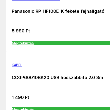
Panasonic RP-HF100E-K fekete fejhallgató
5 990
Ft
Megtekintés
KÁBEL
CCGP60010BK20 USB hosszabbító 2.0 3m
1 490
Ft
Megtekintés