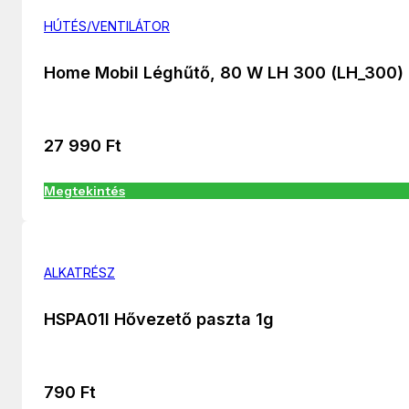
HÚTÉS/VENTILÁTOR
Home Mobil Léghűtő, 80 W LH 300 (LH_300)
27 990
Ft
Megtekintés
ALKATRÉSZ
HSPA01I Hővezető paszta 1g
790
Ft