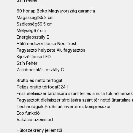
Szín Fehér
60 hónap Beko Magyarország garancia
Magasság185.2 cm
Szélesség59.5 cm
Mélység67 cm
Energiaosztály E
Hűtőrendszer típusa Neo-frost
Fagyasztó helyzete Alulfagyasztós
Kijelző típusa LED
Szín Fehér
Zajkibocsátási osztály C
Bruttó és nettó térfogat
Teljes bruttó térfogat324 l
Friss élelmiszer tárolására szánt tér és a nulla fok hőmérsékle
Fagyasztott élelmiszer tárolására szánt tér nettó űrtartalma (
Technológiák ProSmart inverteres kompresszor
Eco funkció
Vakáció üzemmód
Hűtőszekrény jellemzői