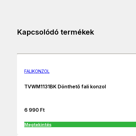
Kapcsolódó termékek
FALIKONZOL
TVWM1131BK Dönthető fali konzol
6 990
Ft
Megtekintés