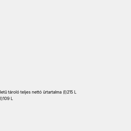
tű tároló teljes nettó űrtartalma (l)215 L
l)109 L