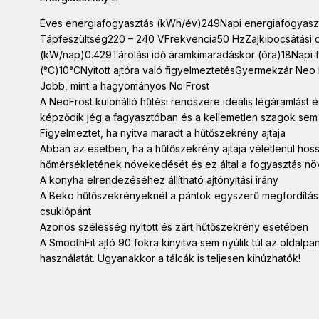
Éves energiafogyasztás (kWh/év)249Napi energiafogyasz
Tápfeszültség220 – 240 VFrekvencia50 HzZajkibocsátási 
(kW/nap)0.429Tárolási idő áramkimaradáskor (óra)18Napi 
(°C)10°CNyitott ajtóra való figyelmeztetésGyermekzár Neo 
Jobb, mint a hagyományos No Frost
A NeoFrost különálló hűtési rendszere ideális légáramlást 
képződik jég a fagyasztóban és a kellemetlen szagok sem k
Figyelmeztet, ha nyitva maradt a hűtőszekrény ajtaja
Abban az esetben, ha a hűtőszekrény ajtaja véletlenül ho
hőmérsékletének növekedését és ez által a fogyasztás növ
A konyha elrendezéséhez állítható ajtónyitási irány
A Beko hűtőszekrényeknél a pántok egyszerű megfordításával
csuklópánt
Azonos szélesség nyitott és zárt hűtőszekrény esetében
A SmoothFit ajtó 90 fokra kinyitva sem nyúlik túl az oldal
használatát. Ugyanakkor a tálcák is teljesen kihúzhatók!