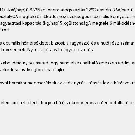
tás (kW/nap)0.682Napi energiafogyasztás 32°C esetén (kW/nap)0.
osztályCA megfelelő működéshez szükséges maximális környezeti h
fagyasztási kapacitás (kg/nap)5 kgBiztonságA megfelelő működésh
Frost
és optimális hőmérsékletet biztosít a fagyasztó és a hűtő rész szám
everednek. Nyitott ajtóra való figyelmeztetés
sszabb ideig nyitva marad, egy hangjelzés hallható egészen addig
ekedését is. Megfordítható ajtó
 bármikor megcserélheti az ajtók nyitási irányát. Így a hűtőszekrén
panelen, ami azt jelenti, hogy a hűtőszekrény egyszerűen betolható a