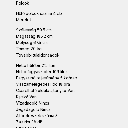
Polcok
Hűtő polcok száma 4 db
Méretek
Szélesség 59.5 cm
Magasság 185.2 cm
Mélység 67.5 cm
Tömeg 70 kg
További tulajdonságok
Nettó hűtőtér 215 liter
Nettó fagyasztótér 109 liter
Fagyasztó teljesítmény 5 kg/nap
Visszamelegedési idő 18 óra
Cserélhető oldalú ajtónyitó Van
Kijelző Van
Vízadagoló Nincs
Jégadagoló Nincs
Ajtórekeszek száma 3
Zajszint 38 dB