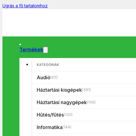
Ugrás a fő tartalomhoz
Termékek
KATEGÓRIÁK
Főoldal
/
Háztartási nagygépek
/
Hűtők
/
Kombinált hűtőszekré
Audió
(65)
Háztartási kisgépek
(381)
Háztartási nagygépek
(146)
Hűtés/fűtés
(120)
Informatika
(144)