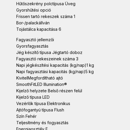
Hűtőszekrény polctípusa Üveg
Gyorshűtési opció
Frissen tartó rekeszek száma 1
Bor-/palackállván
Tojástálca kapacitása 6
Fagyasztó jellemzői
Gyorsfagyasztás
Jég készítő típusa Jégtartó doboz
Fagyasztó rekeszeinek száma 3
Napi jégkészítési kapacitás (kg/nap)1 kg
Napi fagyasztási kapacitás (kg/nap)5 kg
KivitelMegfordítható ajtó
SmoothFitLED Illumination®
Kijelző helyzete Belső részen felül
Kijelző típusa LED
Vezérlők típusa Elektronikus
Ajtófogantyú típusa Flush
Szín Fehér
Teljesítmény és fogyasztás
Energiaosztály E