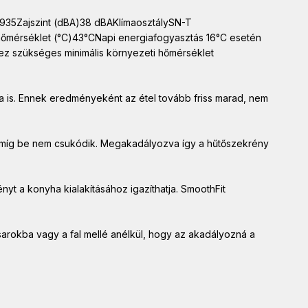
935Zajszint (dBA)38 dBAKlímaosztálySN-T
őmérséklet (°C)43°CNapi energiafogyasztás 16°C esetén
ez szükséges minimális környezeti hőmérséklet
ára is. Ennek eredményeként az étel tovább friss marad, nem
, amíg be nem csukódik. Megakadályozva így a hűtőszekrény
yt a konyha kialakításához igazíthatja. SmoothFit
 sarokba vagy a fal mellé anélkül, hogy az akadályozná a