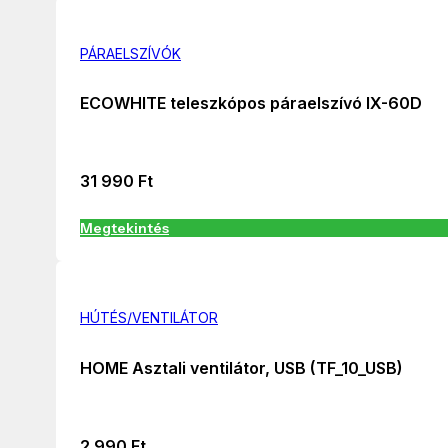
PÁRAELSZÍVÓK
ECOWHITE teleszkópos páraelszívó IX-60D
31 990
Ft
Megtekintés
HÚTÉS/VENTILÁTOR
HOME Asztali ventilátor, USB (TF_10_USB)
2 990
Ft