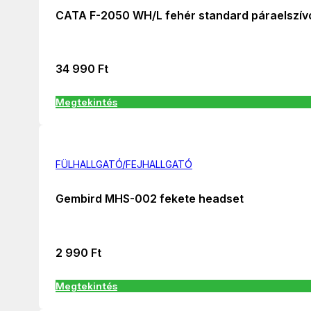
CATA F-2050 WH/L fehér standard páraelszív
34 990
Ft
Megtekintés
FÜLHALLGATÓ/FEJHALLGATÓ
Gembird MHS-002 fekete headset
2 990
Ft
Megtekintés