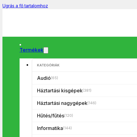
Ugrás a fő tartalomhoz
Termékek
KATEGÓRIÁK
Főoldal
/
Hűtés/fűtés
/
Hűtő/fűtő klímák
/
Split Klíma
/
HOME MONOB
Audió
(65)
Háztartási kisgépek
(381)
Háztartási nagygépek
(146)
Hűtés/fűtés
(120)
Informatika
(144)