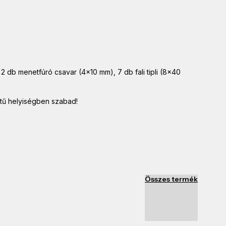
+ 2 db menetfúró csavar (4×10 mm), 7 db fali tipli (8×40
etű helyiségben szabad!
Összes termék