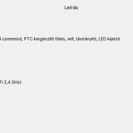
Leírás
emmód, PTC kiegészítő fűtés, wifi, távirányító, LED kijelző
iFi 2,4 GHz)