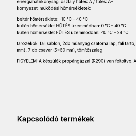
energiahatékonysági osztály hűtés: A / fűtés: A+
környezeti működési hőmérsékletek:
beltér hőmérséklete: -10 °C – 40 °C
kültéri hőmérséklet HŰTÉS üzemmódban: 0 °C – 40 °C
kültéri hőmérséklet FŰTÉS üzemmódban: -10 °C – 24 °C
tarozékok: fali sablon, 2db műanyag csatorna lap, fali tartó
mm), 7 db csavar (5×60 mm), tömítőszalag
FIGYELEM! A készülék propángázzal (R290) van feltöltve. A
Kapcsolódó termékek