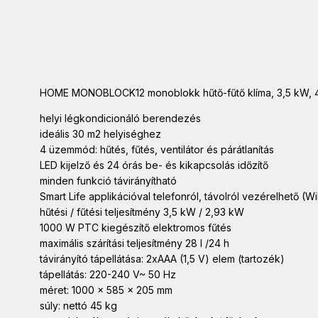
HOME MONOBLOCK12 monoblokk hűtő-fűtő klíma, 3,5 kW, 4 üz
helyi légkondicionáló berendezés
ideális 30 m2 helyiséghez
4 üzemmód: hűtés, fűtés, ventilátor és párátlanítás
LED kijelző és 24 órás be- és kikapcsolás időzítő
minden funkció távirányítható
Smart Life applikációval telefonról, távolról vezérelhető (W
hűtési / fűtési teljesítmény 3,5 kW / 2,93 kW
1000 W PTC kiegészítő elektromos fűtés
maximális szárítási teljesítmény 28 l /24 h
távirányító tápellátása: 2xAAA (1,5 V) elem (tartozék)
tápellátás: 220-240 V~ 50 Hz
méret: 1000 x 585 x 205 mm
súly: nettó 45 kg