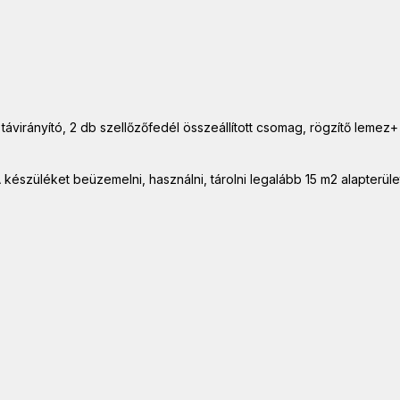
, távirányító, 2 db szellőzőfedél összeállított csomag, rögzítő lemez
 készüléket beüzemelni, használni, tárolni legalább 15 m2 alapterül