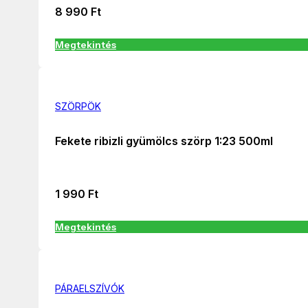
8 990
Ft
Megtekintés
SZÖRPÖK
Fekete ribizli gyümölcs szörp 1:23 500ml
1 990
Ft
Megtekintés
PÁRAELSZÍVÓK