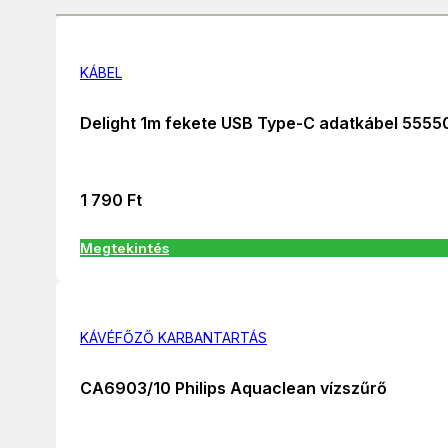
KÁBEL
Delight 1m fekete USB Type-C adatkábel 5555
1 790
Ft
Megtekintés
KÁVÉFŐZŐ KARBANTARTÁS
CA6903/10 Philips Aquaclean vízszűrő