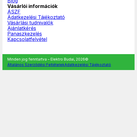
Blog
Vásárlói információk
ÁSZF
Adatkezelési Tájékoztató
Vásárlási tudnivalók
Ajánlatkérés
Panaszkezelés
Kapcsolatfelvétel
Minden jog fenntartva – Elektro Budai, 2026©
Általános Szerződési Feltételek
Adatkezelési Tájékoztató