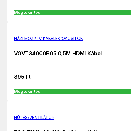
Megtekintés
HÁZI MOZI/TV KÁBELEK/OKOSÍTÓK
VGVT34000B05 0,5M HDMI Kábel
895
Ft
Megtekintés
HÚTÉS/VENTILÁTOR