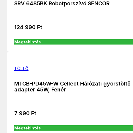
SRV 6485BK Robotporszívó SENCOR
124 990
Ft
Megtekintés
TÖLTŐ
MTCB-PD45W-W Cellect Hálózati gyorstöltő
adapter 45W, Fehér
7 990
Ft
Megtekintés