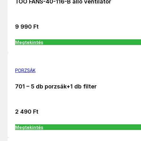
TOO FANS-40-116-B álló ventilátor
9 990
Ft
Megtekintés
PORZSÁK
701 – 5 db porzsák+1 db filter
2 490
Ft
Megtekintés