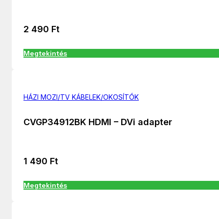
2 490
Ft
Megtekintés
HÁZI MOZI/TV KÁBELEK/OKOSÍTÓK
CVGP34912BK HDMI – DVi adapter
1 490
Ft
Megtekintés