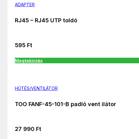
ADAPTER
RJ45 – RJ45 UTP toldó
595
Ft
Megtekintés
HÚTÉS/VENTILÁTOR
TOO FANF-45-101-B padló vent ilátor
27 990
Ft