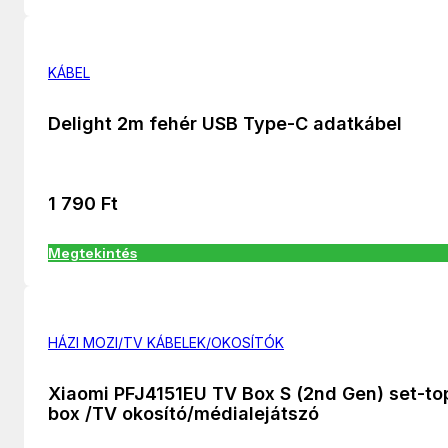
KÁBEL
Delight 2m fehér USB Type-C adatkábel
1 790
Ft
Megtekintés
HÁZI MOZI/TV KÁBELEK/OKOSÍTÓK
Xiaomi PFJ4151EU TV Box S (2nd Gen) set-to
box /TV okosító/médialejátszó