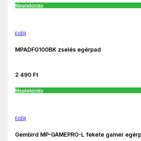
Megtekintés
EGÉR
MPADFG100BK zselés egérpad
2 490
Ft
Megtekintés
EGÉR
Gembird MP-GAMEPRO-L fekete gamer egér