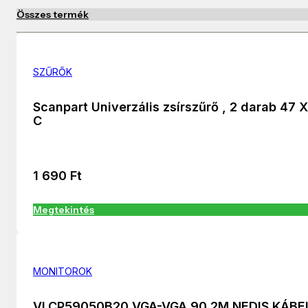
Összes termék
SZŰRŐK
Scanpart Univerzális zsírszűrő , 2 darab 47 
C
1 690
Ft
Megtekintés
MONITOROK
VLCP59050B20 VGA-VGA 90 2M NEDIS KÁBE