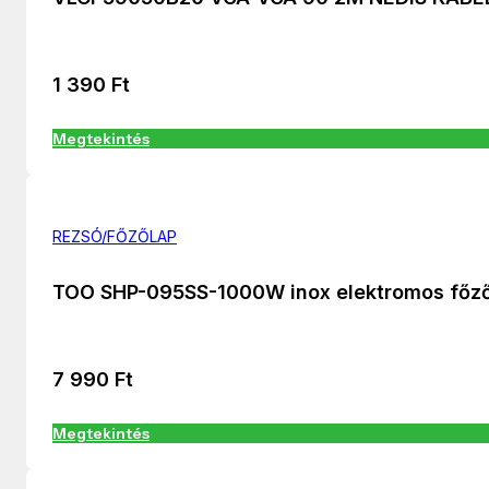
1 390
Ft
Megtekintés
REZSÓ/FŐZŐLAP
TOO SHP-095SS-1000W inox elektromos főz
7 990
Ft
Megtekintés