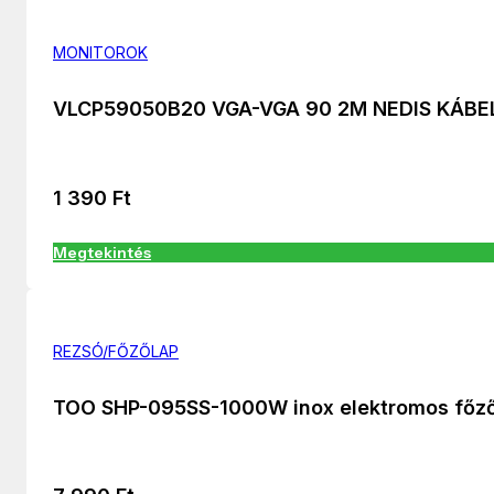
MONITOROK
VLCP59050B20 VGA-VGA 90 2M NEDIS KÁBE
1 390
Ft
Megtekintés
REZSÓ/FŐZŐLAP
TOO SHP-095SS-1000W inox elektromos főz