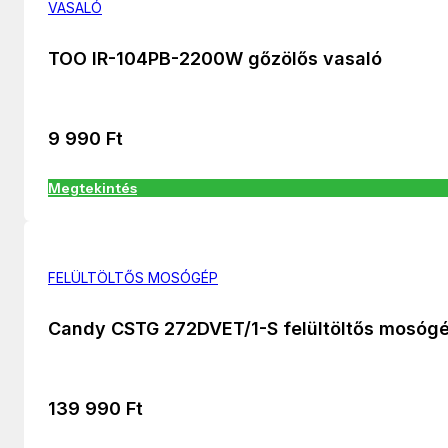
VASALÓ
TOO IR-104PB-2200W gőzölős vasaló
9 990
Ft
Megtekintés
FELÜLTÖLTŐS MOSÓGÉP
Candy CSTG 272DVET/1-S felültöltős mosóg
139 990
Ft