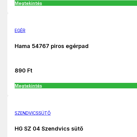
Megtekintés
EGÉR
Hama 54767 piros egérpad
890
Ft
Megtekintés
SZENDVICSSÜTŐ
HG SZ 04 Szendvics sütő