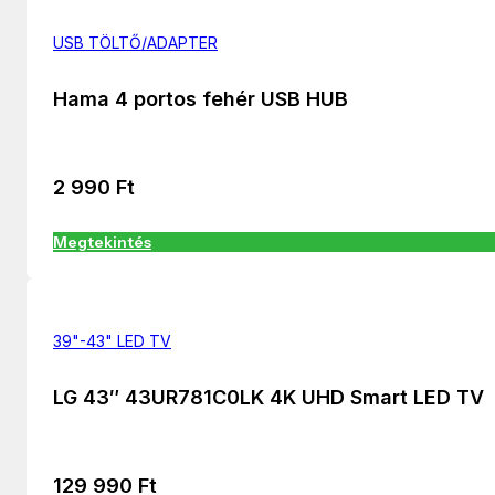
USB TÖLTŐ/ADAPTER
Hama 4 portos fehér USB HUB
2 990
Ft
Megtekintés
39"-43" LED TV
LG 43″ 43UR781C0LK 4K UHD Smart LED TV
129 990
Ft