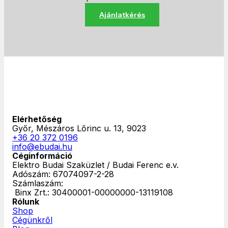
Ajánlatkérés
Elérhetőség
Győr, Mészáros Lőrinc u. 13, 9023
+36 20 372 0196
info@ebudai.hu
Céginformáció
Elektro Budai Szaküzlet / Budai Ferenc e.v.
Adószám: 67074097-2-28
Számlaszám:
‎ Binx Zrt.: 30400001-00000000-13119108
Rólunk
Shop
Cégünkről