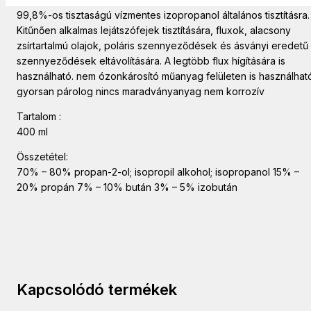
99,8%-os tisztaságú vízmentes izopropanol általános tisztításra.
Kitűnően alkalmas lejátszófejek tisztítására, fluxok, alacsony
zsírtartalmú olajok, poláris szennyeződések és ásványi eredetű
szennyeződések eltávolítására. A legtöbb flux hígítására is
használható. nem ózonkárosító műanyag felületen is használhat
gyorsan párolog nincs maradványanyag nem korrozív
Tartalom :
400 ml
Összetétel:
70% – 80% propan-2-ol; isopropil alkohol; isopropanol 15% –
20% propán 7% – 10% bután 3% – 5% izobután
Kapcsolódó termékek