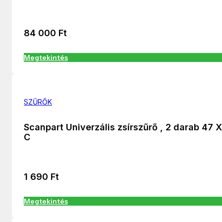
84 000
Ft
Megtekintés
SZŰRŐK
Scanpart Univerzális zsírszűrő , 2 darab 47 
C
1 690
Ft
Megtekintés