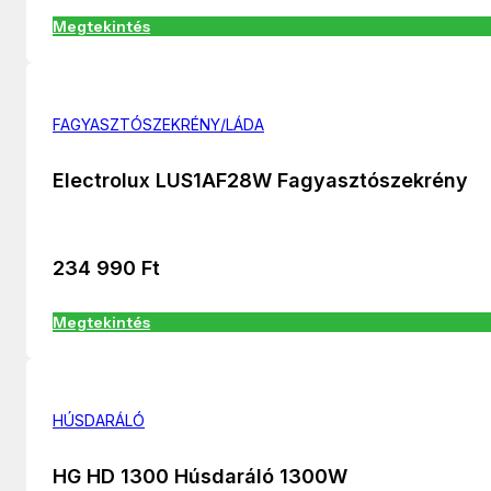
Megtekintés
FAGYASZTÓSZEKRÉNY/LÁDA
Electrolux LUS1AF28W Fagyasztószekrény
234 990
Ft
Megtekintés
HÚSDARÁLÓ
HG HD 1300 Húsdaráló 1300W