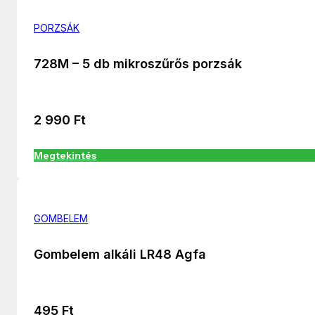
PORZSÁK
728M – 5 db mikroszűrős porzsák
2 990
Ft
Megtekintés
GOMBELEM
Gombelem alkáli LR48 Agfa
495
Ft