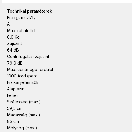
Adatok
Technikai paraméterek
Energiaosztály
A+
Max. ruhatöltet
6,0 Kg
Zajszint
64 dB
Centrifugálási zajszint
79,0 dB
Max. centrifuga fordulat
1000 ford./perc
Fizikai jellemzők
Alap szín
Fehér
Szélesség (max.)
59,5 cm
Magasság (max.)
85 cm
Mélység (max.)