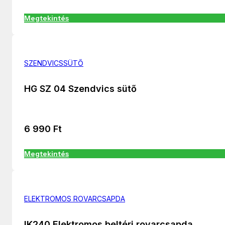
Megtekintés
SZENDVICSSÜTŐ
HG SZ 04 Szendvics sütő
6 990
Ft
Megtekintés
ELEKTROMOS ROVARCSAPDA
IK240 Elektromos beltéri rovarcsapda