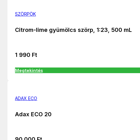
SZÖRPÖK
Citrom-lime gyümölcs szörp, 1:23, 500 mL
1 990
Ft
Megtekintés
ADAX ECO
Adax ECO 20
90 000
Ft