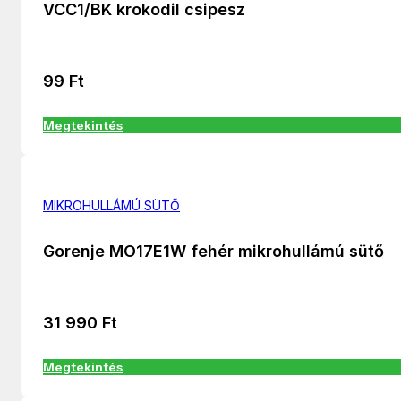
VCC1/BK krokodil csipesz
99
Ft
Megtekintés
MIKROHULLÁMÚ SÜTŐ
Gorenje MO17E1W fehér mikrohullámú sütő
31 990
Ft
Megtekintés