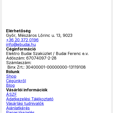
Elérhetőség
Győr, Mészáros Lőrinc u. 13, 9023
+36 20 372 0196
info@ebudai.hu
Céginformáció
Elektro Budai Szaküzlet / Budai Ferenc e.v.
Adószám: 67074097-2-28
Számlaszám:
‎ Binx Zrt.: 30400001-00000000-13119108
Rólunk
Shop
Cégünkről
Blog
Vásárlói információk
ÁSZF
Adatkezelési Tájékoztató
Vásárlási tudnivalók
Ajánlatkérés
Panaszkezelés