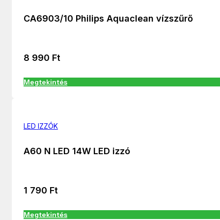
CA6903/10 Philips Aquaclean vízszűrő
8 990
Ft
Megtekintés
LED IZZÓK
A60 N LED 14W LED izzó
1 790
Ft
Megtekintés