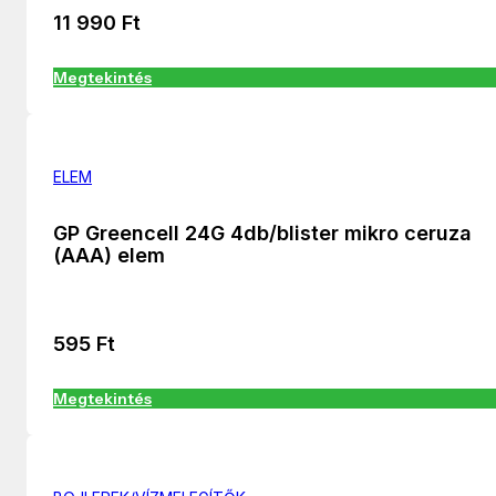
11 990
Ft
Megtekintés
ELEM
GP Greencell 24G 4db/blister mikro ceruza
(AAA) elem
595
Ft
Megtekintés