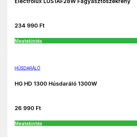
Electrolux LUS1AF28W Fagyasztószekrény
234 990
Ft
Megtekintés
HÚSDARÁLÓ
HG HD 1300 Húsdaráló 1300W
26 990
Ft
Megtekintés