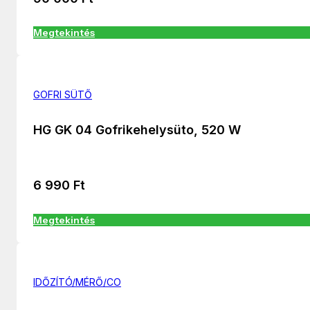
Megtekintés
GOFRI SÜTŐ
HG GK 04 Gofrikehelysüto, 520 W
6 990
Ft
Megtekintés
IDŐZÍTÓ/MÉRŐ/CO