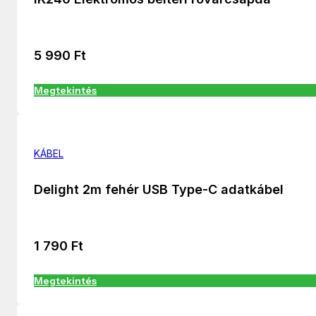
5 990
Ft
Megtekintés
KÁBEL
Delight 2m fehér USB Type-C adatkábel
1 790
Ft
Megtekintés