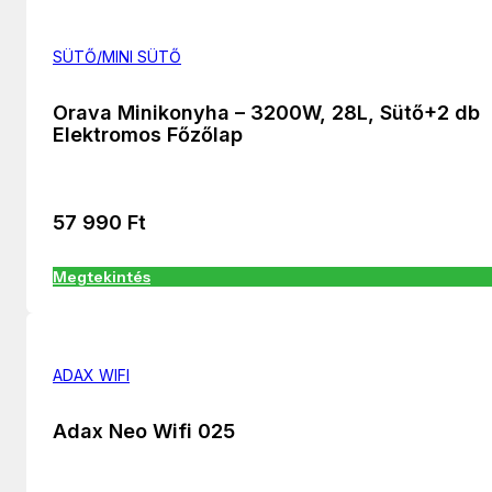
SÜTŐ/MINI SÜTŐ
Orava Minikonyha – 3200W, 28L, Sütő+2 db
Elektromos Főzőlap
57 990
Ft
Megtekintés
ADAX WIFI
Adax Neo Wifi 025