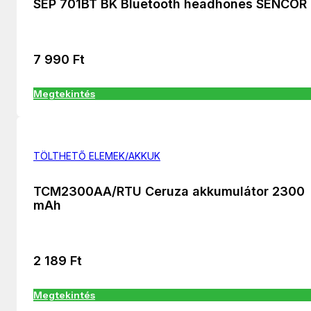
SEP 701BT BK Bluetooth headhones SENCOR
7 990
Ft
Megtekintés
TÖLTHETŐ ELEMEK/AKKUK
TCM2300AA/RTU Ceruza akkumulátor 2300
mAh
2 189
Ft
Megtekintés