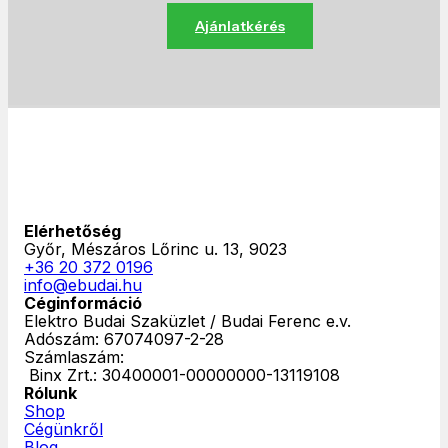
Ajánlatkérés
Elérhetőség
Győr, Mészáros Lőrinc u. 13, 9023
+36 20 372 0196
info@ebudai.hu
Céginformáció
Elektro Budai Szaküzlet / Budai Ferenc e.v.
Adószám: 67074097-2-28
Számlaszám:
‎ Binx Zrt.: 30400001-00000000-13119108
Rólunk
Shop
Cégünkről
Blog