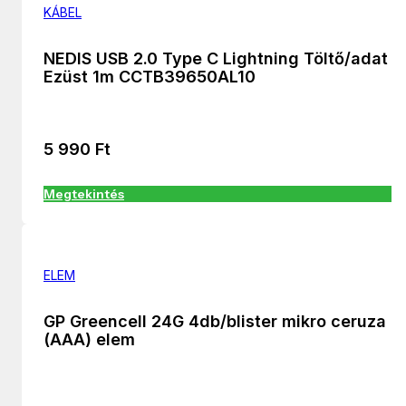
KÁBEL
NEDIS USB 2.0 Type C Lightning Töltő/adat
Ezüst 1m CCTB39650AL10
5 990
Ft
Megtekintés
ELEM
GP Greencell 24G 4db/blister mikro ceruza
(AAA) elem