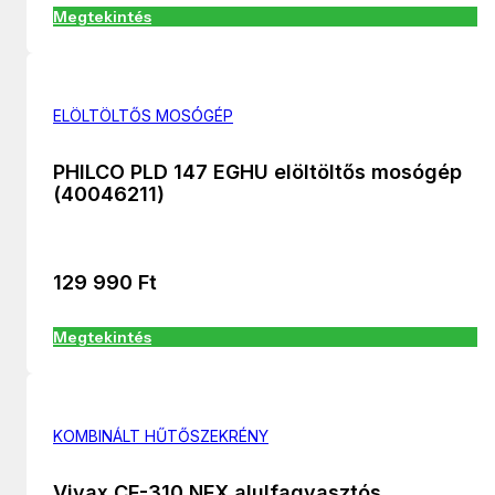
Megtekintés
ELÖLTÖLTŐS MOSÓGÉP
PHILCO PLD 147 EGHU elöltöltős mosógép
(40046211)
129 990
Ft
Megtekintés
KOMBINÁLT HŰTŐSZEKRÉNY
Vivax CF-310 NFX alulfagyasztós