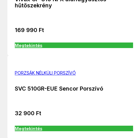
hűtőszekrény
169 990
Ft
Megtekintés
PORZSÁK NÉLKÜLI PORSZÍVÓ
SVC 510GR-EUE Sencor Porszívó
32 900
Ft
Megtekintés