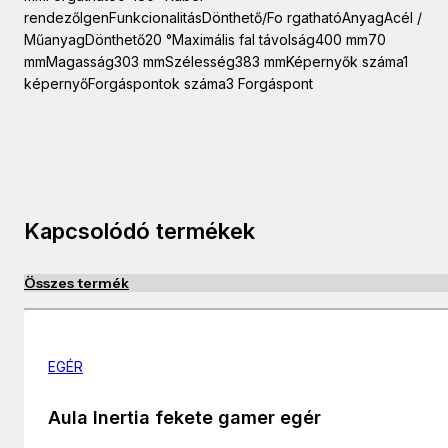
rendezőIgenFunkcionalitásDönthető/Fo rgathatóAnyagAcél /
MűanyagDönthető20 °Maximális fal távolság400 mm70
mmMagasság303 mmSzélesség383 mmKépernyők száma1
képernyőForgáspontok száma3 Forgáspont
Kapcsolódó termékek
Összes termék
EGÉR
Aula Inertia fekete gamer egér