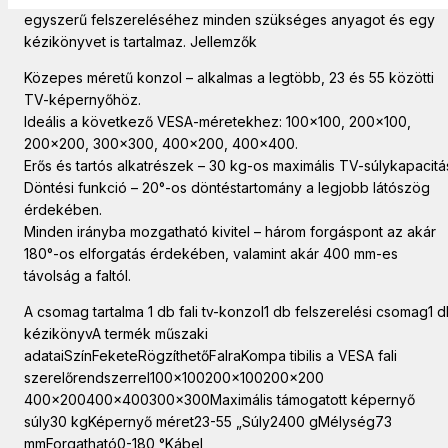
egyszerű felszereléséhez minden szükséges anyagot és egy
kézikönyvet is tartalmaz. Jellemzők
Közepes méretű konzol – alkalmas a legtöbb, 23 és 55 közötti
TV-képernyőhöz.
Ideális a következő VESA-méretekhez: 100×100, 200×100,
200×200, 300×300, 400×200, 400×400.
Erős és tartós alkatrészek – 30 kg-os maximális TV-súlykapacitá
Döntési funkció – 20°-os döntéstartomány a legjobb látószög
érdekében.
Minden irányba mozgatható kivitel – három forgáspont az akár
180°-os elforgatás érdekében, valamint akár 400 mm-es
távolság a faltól.
A csomag tartalma 1 db fali tv-konzol1 db felszerelési csomag1 
kézikönyvA termék műszaki
adataiSzínFeketeRögzíthetőFalraKompa tibilis a VESA fali
szerelőrendszerrel100x100200x100200x200
400x200400x400300x300Maximális támogatott képernyő
súly30 kgKépernyő méret23-55 „Súly2400 gMélység73
mmForgatható0-180 °Kábel