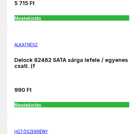
5 715
Ft
Megtekintés
ALKATRÉSZ
Delock 82482 SATA sárga lefele / egyenes
csatl. (f
990
Ft
Megtekintés
HŰTŐSZEKRÉNY