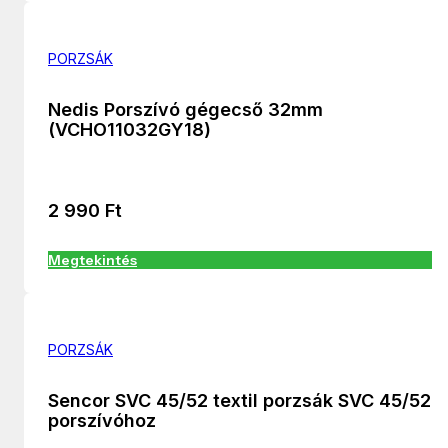
PORZSÁK
Nedis Porszívó gégecső 32mm
(VCHO11032GY18)
2 990
Ft
Megtekintés
PORZSÁK
Sencor SVC 45/52 textil porzsák SVC 45/52
porszívóhoz