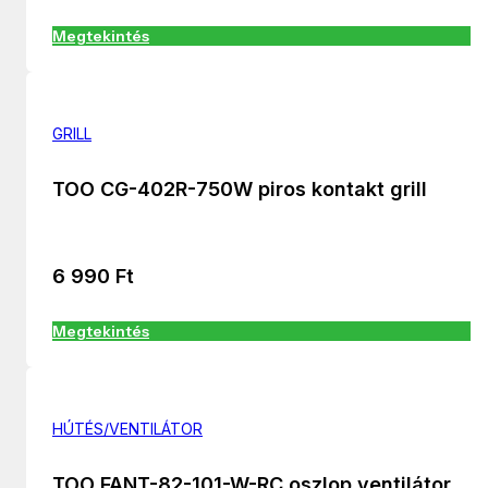
Megtekintés
GRILL
TOO CG-402R-750W piros kontakt grill
6 990
Ft
Megtekintés
HÚTÉS/VENTILÁTOR
TOO FANT-82-101-W-RC oszlop ventilátor