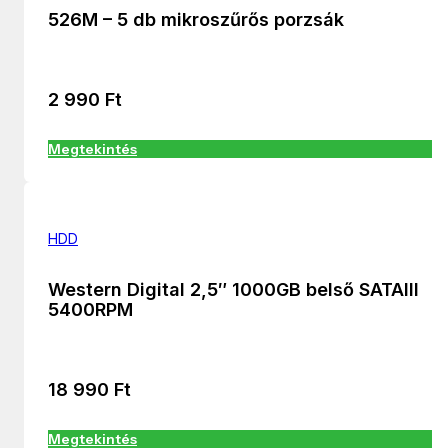
526M – 5 db mikroszűrős porzsák
2 990
Ft
Megtekintés
HDD
Western Digital 2,5″ 1000GB belső SATAIII
5400RPM
18 990
Ft
Megtekintés