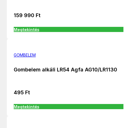
159 990
Ft
Megtekintés
GOMBELEM
Gombelem alkáli LR54 Agfa AG10/LR1130
495
Ft
Megtekintés