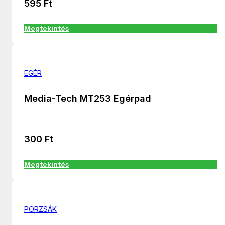
595
Ft
Megtekintés
EGÉR
Media-Tech MT253 Egérpad
300
Ft
Megtekintés
PORZSÁK