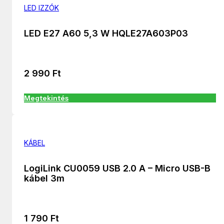
LED IZZÓK
LED E27 A60 5,3 W HQLE27A603P03
2 990
Ft
Megtekintés
KÁBEL
LogiLink CU0059 USB 2.0 A – Micro USB-B
kábel 3m
1 790
Ft