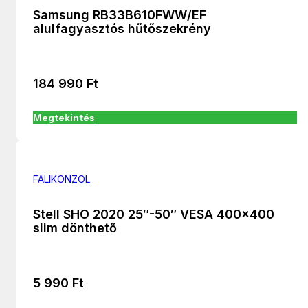
Samsung RB33B610FWW/EF
alulfagyasztós hűtőszekrény
184 990
Ft
Megtekintés
FALIKONZOL
Stell SHO 2020 25″-50″ VESA 400×400
slim dönthető
5 990
Ft