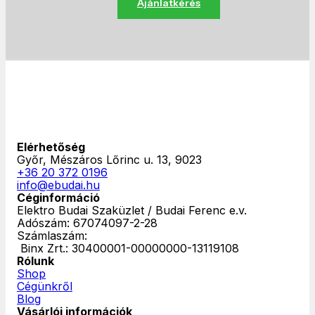
Ajánlatkérés
Elérhetőség
Győr, Mészáros Lőrinc u. 13, 9023
+36 20 372 0196
info@ebudai.hu
Céginformáció
Elektro Budai Szaküzlet / Budai Ferenc e.v.
Adószám: 67074097-2-28
Számlaszám:
‎ Binx Zrt.: 30400001-00000000-13119108
Rólunk
Shop
Cégünkről
Blog
Vásárlói információk