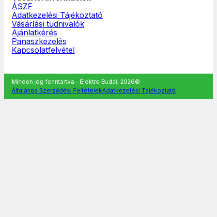
ÁSZF
Adatkezelési Tájékoztató
Vásárlási tudnivalók
Ajánlatkérés
Panaszkezelés
Kapcsolatfelvétel
Minden jog fenntartva – Elektro Budai, 2026©
Általános Szerződési Feltételek
Adatkezelési Tájékoztató