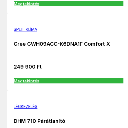
Megtekintés
SPLIT KLÍMA
Gree GWH09ACC-K6DNA1F Comfort X
249 900
Ft
Megtekintés
LÉGKEZELÉS
DHM 710 Párátlanító