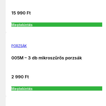
15 990
Ft
Megtekintés
PORZSÁK
005M – 3 db mikroszűrős porzsák
2 990
Ft
Megtekintés