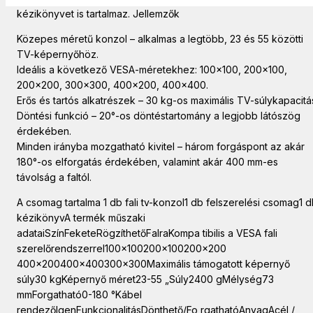
kézikönyvet is tartalmaz. Jellemzők
Közepes méretű konzol – alkalmas a legtöbb, 23 és 55 közötti
TV-képernyőhöz.
Ideális a következő VESA-méretekhez: 100×100, 200×100,
200×200, 300×300, 400×200, 400×400.
Erős és tartós alkatrészek – 30 kg-os maximális TV-súlykapacitá
Döntési funkció – 20°-os döntéstartomány a legjobb látószög
érdekében.
Minden irányba mozgatható kivitel – három forgáspont az akár
180°-os elforgatás érdekében, valamint akár 400 mm-es
távolság a faltól.
A csomag tartalma 1 db fali tv-konzol1 db felszerelési csomag1 
kézikönyvA termék műszaki
adataiSzínFeketeRögzíthetőFalraKompa tibilis a VESA fali
szerelőrendszerrel100x100200x100200x200
400x200400x400300x300Maximális támogatott képernyő
súly30 kgKépernyő méret23-55 „Súly2400 gMélység73
mmForgatható0-180 °Kábel
rendezőIgenFunkcionalitásDönthető/Fo rgathatóAnyagAcél /