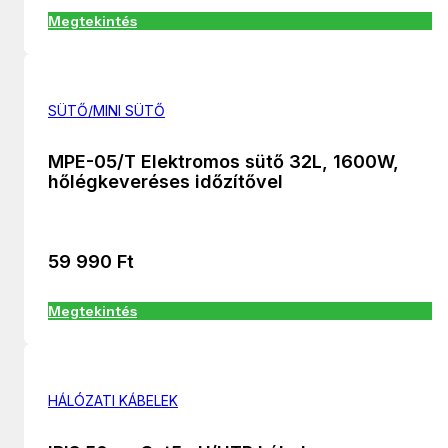
Megtekintés
SÜTŐ/MINI SÜTŐ
MPE-05/T Elektromos sütő 32L, 1600W,
hőlégkeveréses időzítővel
59 990
Ft
Megtekintés
HÁLÓZATI KÁBELEK