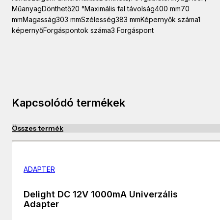
MűanyagDönthető20 °Maximális fal távolság400 mm70
mmMagasság303 mmSzélesség383 mmKépernyők száma1
képernyőForgáspontok száma3 Forgáspont
Kapcsolódó termékek
Összes termék
ADAPTER
Delight DC 12V 1000mA Univerzális
Adapter