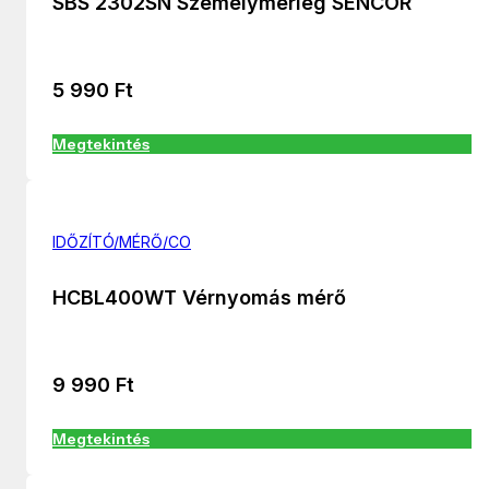
SBS 2302SN Személymérleg SENCOR
5 990
Ft
Megtekintés
IDŐZÍTÓ/MÉRŐ/CO
HCBL400WT Vérnyomás mérő
9 990
Ft
Megtekintés