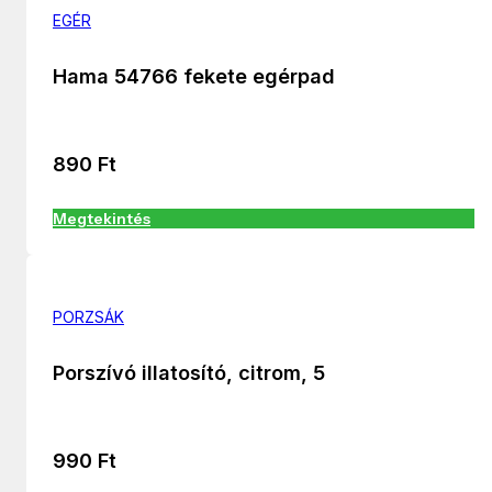
EGÉR
Hama 54766 fekete egérpad
890
Ft
Megtekintés
PORZSÁK
Porszívó illatosító, citrom, 5
990
Ft