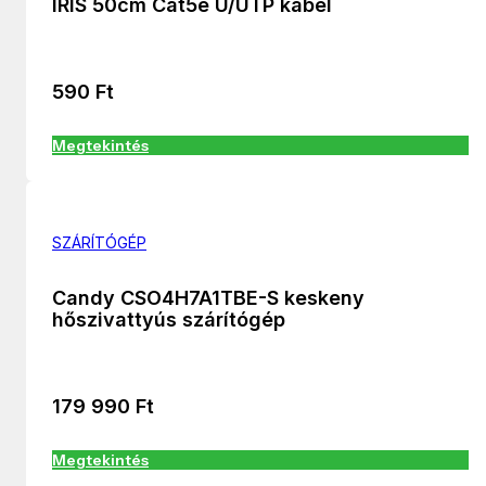
IRIS 50cm Cat5e U/UTP kábel
590
Ft
Megtekintés
SZÁRÍTÓGÉP
Candy CSO4H7A1TBE-S keskeny
hőszivattyús szárítógép
179 990
Ft
Megtekintés