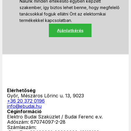
Nálunk minden értékesítő egyben képzett
szakember, így biztos lehet benne, hogy megfelelő
tanácsokkal fogjuk ellátni Önt az elektornikai
termékekkel kapcsolatban.
Ajánlatkérés
Elérhetőség
Győr, Mészáros Lőrinc u. 13, 9023
+36 20 372 0196
info@ebudai.hu
Céginformáció
Elektro Budai Szaküzlet / Budai Ferenc e.v.
Adószám: 67074097-2-28
Számlaszám: