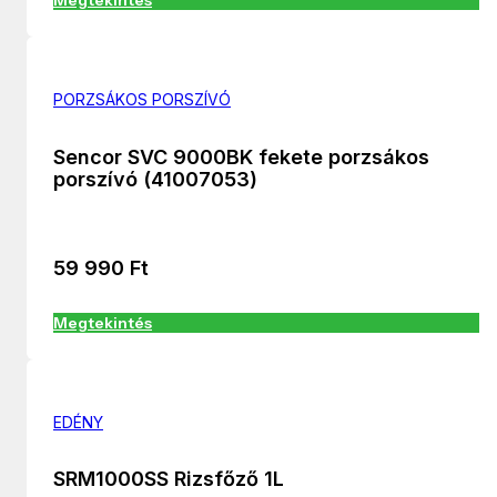
Megtekintés
PORZSÁKOS PORSZÍVÓ
Sencor SVC 9000BK fekete porzsákos
porszívó (41007053)
59 990
Ft
Megtekintés
EDÉNY
SRM1000SS Rizsfőző 1L