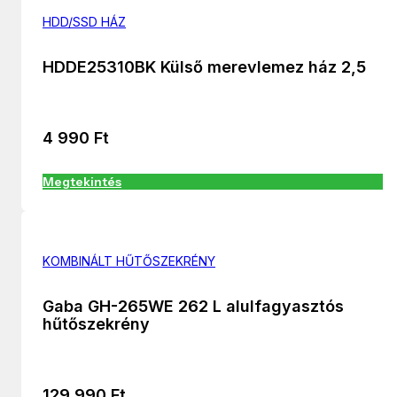
HDD/SSD HÁZ
HDDE25310BK Külső merevlemez ház 2,5
4 990
Ft
Megtekintés
KOMBINÁLT HŰTŐSZEKRÉNY
Gaba GH-265WE 262 L alulfagyasztós
hűtőszekrény
129 990
Ft