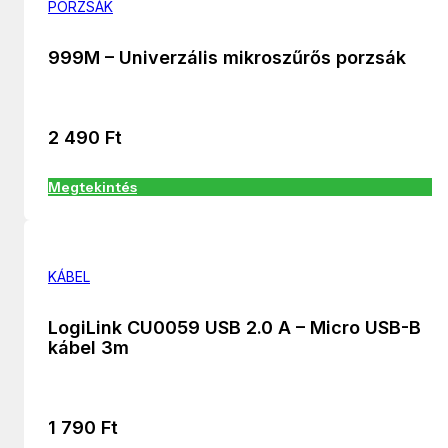
PORZSÁK
999M – Univerzális mikroszűrős porzsák
2 490
Ft
Megtekintés
KÁBEL
LogiLink CU0059 USB 2.0 A – Micro USB-B
kábel 3m
1 790
Ft