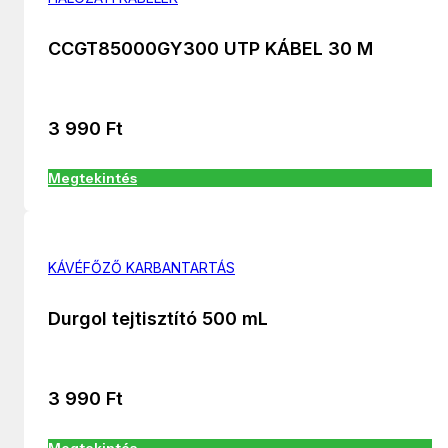
CCGT85000GY300 UTP KÁBEL 30 M
3 990
Ft
Megtekintés
KÁVÉFŐZŐ KARBANTARTÁS
Durgol tejtisztító 500 mL
3 990
Ft