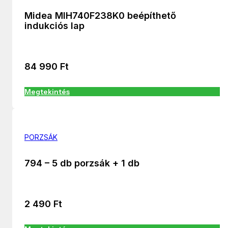
Midea MIH740F238K0 beépíthető
indukciós lap
84 990
Ft
Megtekintés
PORZSÁK
794 – 5 db porzsák + 1 db
2 490
Ft