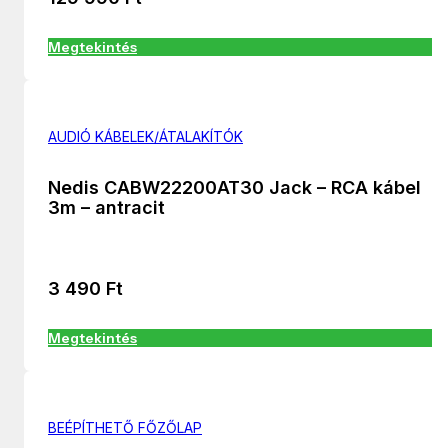
Megtekintés
AUDIÓ KÁBELEK/ÁTALAKÍTÓK
Nedis CABW22200AT30 Jack – RCA kábel
3m – antracit
3 490
Ft
Megtekintés
BEÉPÍTHETŐ FŐZŐLAP