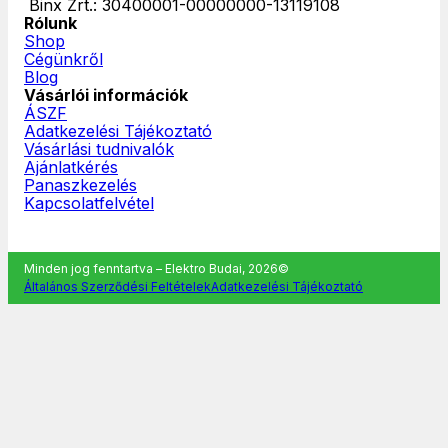
‎ Binx Zrt.: 30400001-00000000-13119108
Rólunk
Shop
Cégünkről
Blog
Vásárlói információk
ÁSZF
Adatkezelési Tájékoztató
Vásárlási tudnivalók
Ajánlatkérés
Panaszkezelés
Kapcsolatfelvétel
Minden jog fenntartva – Elektro Budai, 2026©
Általános Szerződési Feltételek
Adatkezelési Tájékoztató