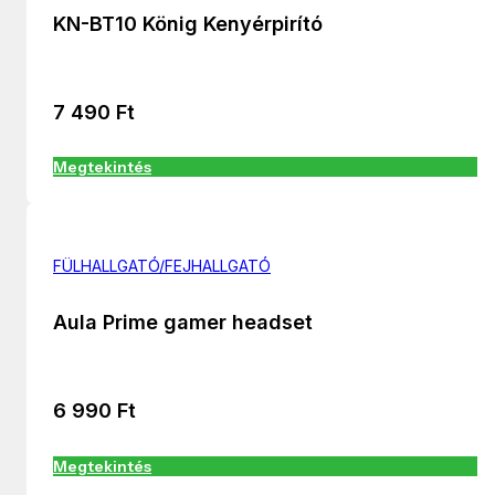
KN-BT10 König Kenyérpirító
7 490
Ft
Megtekintés
FÜLHALLGATÓ/FEJHALLGATÓ
Aula Prime gamer headset
6 990
Ft
Megtekintés