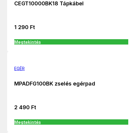
CEGT10000BK18 Tápkábel
1 290
Ft
Megtekintés
EGÉR
MPADFG100BK zselés egérpad
2 490
Ft
Megtekintés