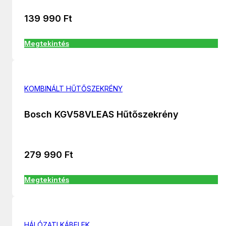
139 990
Ft
Megtekintés
KOMBINÁLT HŰTŐSZEKRÉNY
Bosch KGV58VLEAS Hűtőszekrény
279 990
Ft
Megtekintés
HÁLÓZATI KÁBELEK