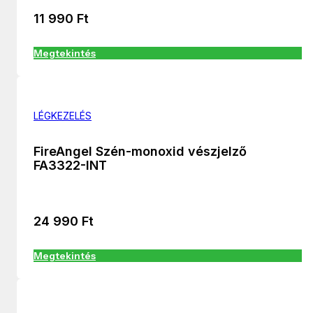
11 990
Ft
Megtekintés
LÉGKEZELÉS
FireAngel Szén-monoxid vészjelző
FA3322-INT
24 990
Ft
Megtekintés