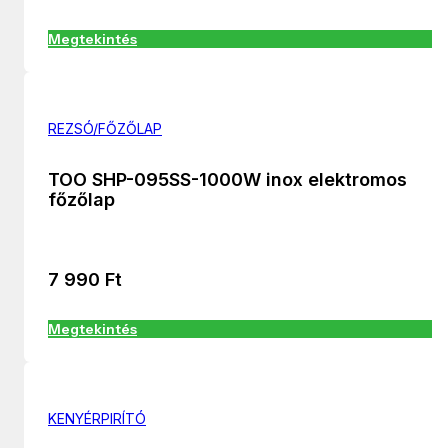
Megtekintés
REZSÓ/FŐZŐLAP
TOO SHP-095SS-1000W inox elektromos
főzőlap
7 990
Ft
Megtekintés
KENYÉRPIRÍTÓ