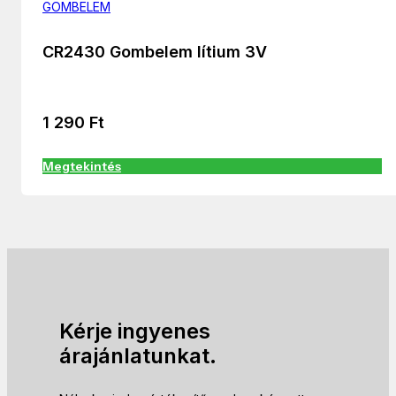
GOMBELEM
CR2430 Gombelem lítium 3V
1 290
Ft
Megtekintés
Kérje ingyenes
árajánlatunkat.