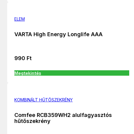
ELEM
VARTA High Energy Longlife AAA
990
Ft
Megtekintés
KOMBINÁLT HŰTŐSZEKRÉNY
Comfee RCB359WH2 alulfagyasztós
hűtőszekrény