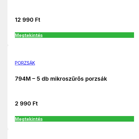
12 990
Ft
Megtekintés
PORZSÁK
794M – 5 db mikroszűrős porzsák
2 990
Ft
Megtekintés